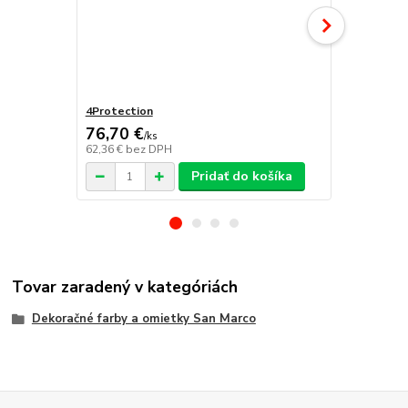
4Protection
Atomo
76,70 €
/
ks
62,36 €
bez DPH
/
ks
Pridať do košíka
Tovar zaradený v kategóriách
Dekoračné farby a omietky San Marco