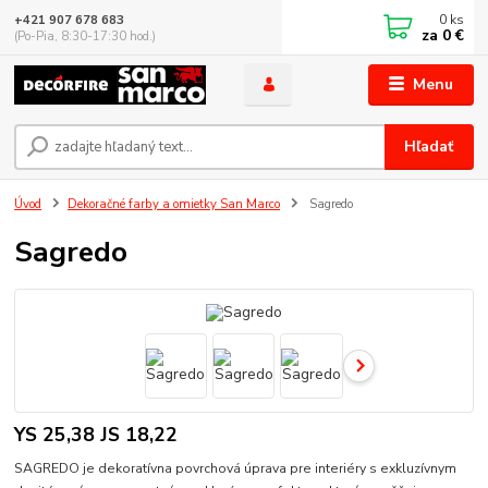
0
ks
+421 907 678 683
za
0 €
(Po-Pia, 8:30-17:30 hod.)
Menu
Hľadať
Úvod
Dekoračné farby a omietky San Marco
Sagredo
Sagredo
YS 25,38 JS 18,22
SAGREDO je dekoratívna povrchová úprava pre interiéry s exkluzívnym