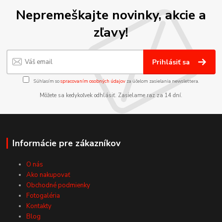
Nepremeškajte novinky, akcie a
zľavy!
Prihlásiť sa
Súhlasím so
spracovaním osobných údajov
za účelom zasielania newslettera.
Môžete sa kedykoľvek odhlásiť. Zasielame raz za 14 dní.
Informácie pre zákazníkov
O nás
Ako nakupovať
Obchodné podmienky
Fotogaléria
Kontakty
Blog