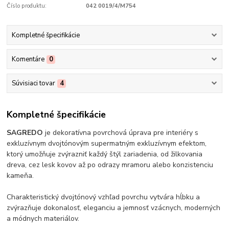
Číslo produktu:
042 0019/4/M754
Kompletné špecifikácie
Komentáre
0
Súvisiaci tovar
4
Kompletné špecifikácie
SAGREDO
je dekoratívna povrchová úprava pre interiéry s
exkluzívnym dvojtónovým supermatným exkluzívnym efektom,
ktorý umožňuje zvýrazniť každý štýl zariadenia, od žilkovania
dreva, cez lesk kovov až po odrazy mramoru alebo konzistenciu
kameňa.
Charakteristický dvojtónový vzhľad povrchu vytvára hĺbku a
zvýrazňuje dokonalosť, eleganciu a jemnosť vzácnych, moderných
a módnych materiálov.