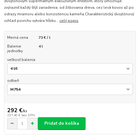
dvojtónovým supermatným exkluzívnym efektom, ktorý umožňuje
zvýrazniť každý štýl zariadenia, od žilkovania dreva, cez lesk kovov až po
odrazy mramoru alebo konzistenciu kameňa.Charakteristický dvojtónový
vzhľad povrchu vytvára hĺbku...
celý popis
Merná cena
73 € / l
Balenie
4 l
jednotky
veľkosť balenia
odtieň
292 €
/
ks
237,40 €
bez DPH
Pridať do košíka