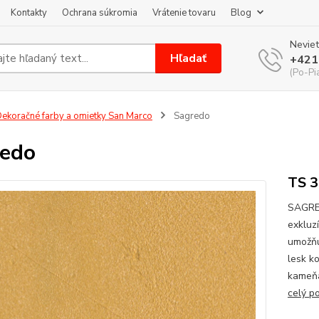
Kontakty
Ochrana súkromia
Vrátenie tovaru
Blog
Neviet
Hľadať
+421
(Po-Pi
ekoračné farby a omietky San Marco
Sagredo
redo
TS 3
SAGRED
exkluz
umožňu
lesk k
kameňa
celý p