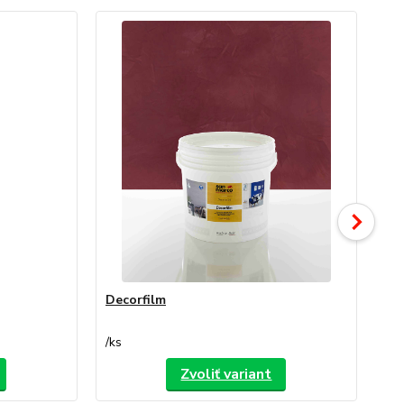
Decorfilm
De
/
ks
/
ks
Zvoliť variant