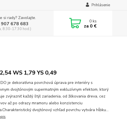
Prihlásenie
e si rady? Zavolajte.
0
ks
 907 678 683
za
0 €
a, 8:30-17:30 hod.)
2,54 WS 1,79 YS 0,49
O je dekoratívna povrchová úprava pre interiéry s
ívnym dvojtónovým supermatným exkluzívnym efektom, ktorý
je zvýrazniť každý štýl zariadenia, od žilkovania dreva, cez
ovov až po odrazy mramoru alebo konzistenciu
.Charakteristický dvojtónový vzhľad povrchu vytvára hĺbku...
opis