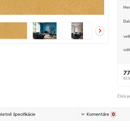
Mer
Bal
veľ
odt
77
62,
Číslo p
etné špecifikácie
Komentáre
0