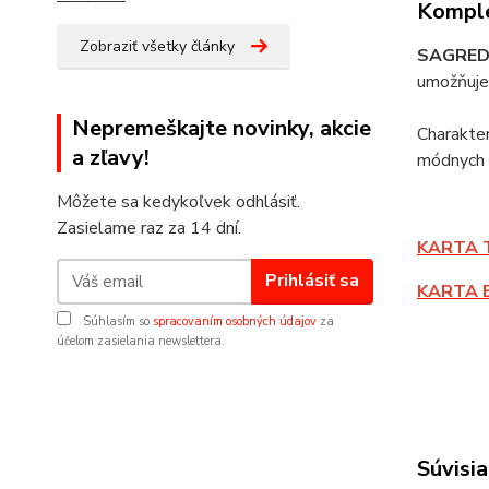
Komple
Zobraziť všetky články
SAGRE
umožňuje 
Nepremeškajte novinky, akcie
Charakter
a zľavy!
módnych 
Môžete sa kedykoľvek odhlásiť.
Zasielame raz za 14 dní.
KARTA 
Prihlásiť sa
KARTA 
Súhlasím so
spracovaním osobných údajov
za
účelom zasielania newslettera.
Súvisia