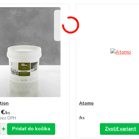
tion
Atomo
 €
/
ks
/
ks
bez DPH
Pridať do košíka
Zvoliť variant