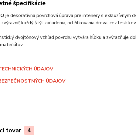
tné špecifikácie
DO
je dekoratívna povrchová úprava pre interiéry s exkluzívny
zvýrazniť každý štýl zariadenia, od žilkovania dreva, cez lesk 
istický dvojtónový vzhľad povrchu vytvára hĺbku a zvýrazňuje d
materiálov.
TECHNICKÝCH ÚDAJOV
BEZPEČNOSTNÝCH ÚDAJOV
ci tovar
4