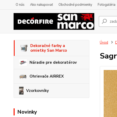
O nás
Ako nakupovať
Obchodné podmienky
Fotogaléria
Úvod
D
Dekoračné farby a
omietky San Marco
Sag
Náradie pre dekoratérov
Ohrievače AIRREX
Vzorkovníky
Novinky