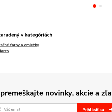
zaradený v kategóriách
ačné farby a omietky
Marco
premeškajte novinky, akcie a zľa
Prihlásiť sa