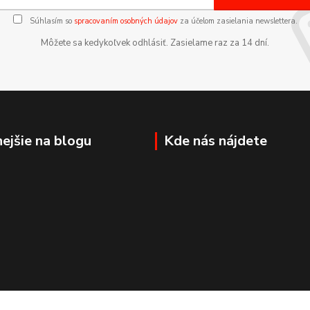
Súhlasím so
spracovaním osobných údajov
za účelom zasielania newslettera.
Môžete sa kedykoľvek odhlásiť. Zasielame raz za 14 dní.
nejšie na blogu
Kde nás nájdete