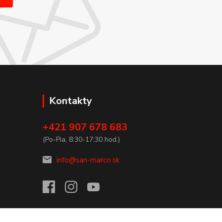
Kontakty
+421 907 678 683
(Po-Pia, 8:30-17:30 hod.)
info@san-marco.sk