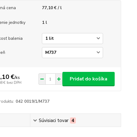
ná cena
77,10 € / l
enie jednotky
1 l
kosť balenia
ieň
,10 €
/
ks
Pridať do košíka
68 €
bez DPH
roduktu:
042 0019/1/M737
Súvisiaci tovar
4