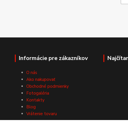
Informácie pre zákazníkov
Najčíta
O nás
Ako nakupovať
Obchodné podmienky
Fotogaléria
Kontakty
Blog
Vrátenie tovaru