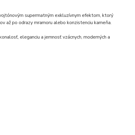
m dvojtónovým supermatným exkluzívnym efektom, ktorý
kovov až po odrazy mramoru alebo konzistenciu kameňa.
okonalosť, eleganciu a jemnosť vzácnych, moderných a