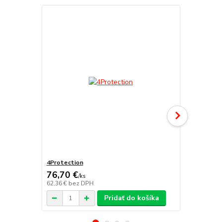
4Protection
Atomo
76,70 €
/
ks
62,36 €
bez DPH
/
ks
Pridať do košíka