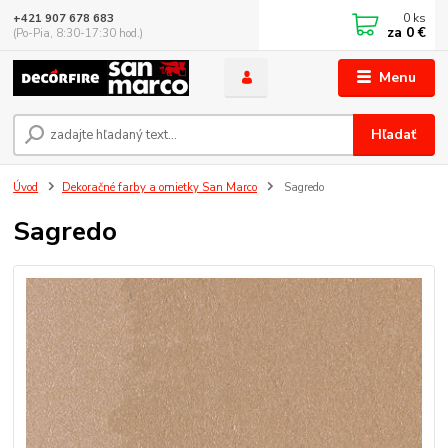
0
ks
+421 907 678 683
za
0 €
(Po-Pia, 8:30-17:30 hod.)
Menu
Hľadať
Úvod
Dekoračné farby a omietky San Marco
Sagredo
Sagredo