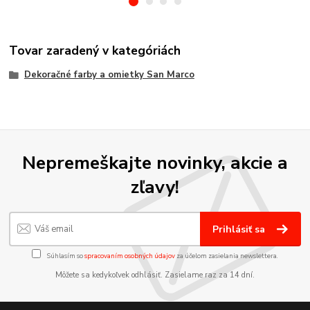
Tovar zaradený v kategóriách
Dekoračné farby a omietky San Marco
Nepremeškajte novinky, akcie a
zľavy!
Prihlásiť sa
Súhlasím so
spracovaním osobných údajov
za účelom zasielania newslettera.
Môžete sa kedykoľvek odhlásiť. Zasielame raz za 14 dní.