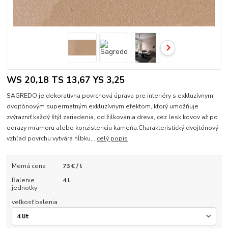
WS 20,18 TS 13,67 YS 3,25
SAGREDO je dekoratívna povrchová úprava pre interiéry s exkluzívnym
dvojtónovým supermatným exkluzívnym efektom, ktorý umožňuje
zvýrazniť každý štýl zariadenia, od žilkovania dreva, cez lesk kovov až po
odrazy mramoru alebo konzistenciu kameňa.Charakteristický dvojtónový
vzhľad povrchu vytvára hĺbku...
celý popis
Merná cena
73 € / l
Balenie
4 l
jednotky
veľkosť balenia