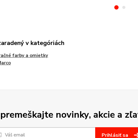
zaradený v kategóriách
ačné farby a omietky
Marco
premeškajte novinky, akcie a zľa
Prihlásiť sa