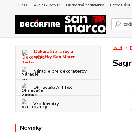
O nás
Ako nakupovať
Obchodné podmienky
Fotogaléria
Úvod
D
Dekoračné farby a
omietky San Marco
Sag
Náradie pre dekoratérov
Ohrievače AIRREX
Vzorkovníky
Novinky