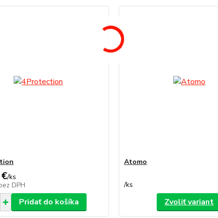
tion
Atomo
 €
/
ks
/
ks
bez DPH
Pridať do košíka
Zvoliť variant