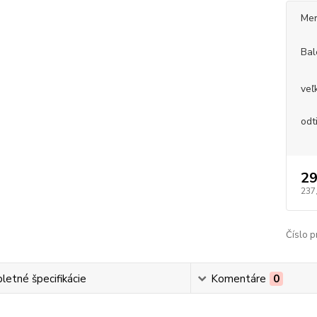
Mer
Bal
veľ
odt
29
237
Číslo p
etné špecifikácie
Komentáre
0