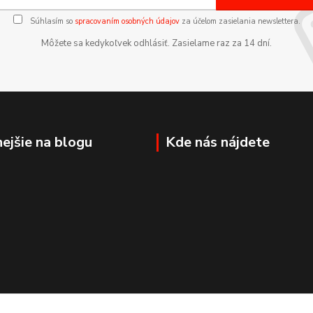
Súhlasím so
spracovaním osobných údajov
za účelom zasielania newslettera.
Môžete sa kedykoľvek odhlásiť. Zasielame raz za 14 dní.
nejšie na blogu
Kde nás nájdete