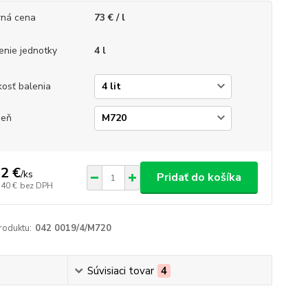
ná cena
73 € / l
enie jednotky
4 l
kosť balenia
ieň
2 €
/
ks
Pridať do košíka
,40 €
bez DPH
roduktu:
042 0019/4/M720
Súvisiaci tovar
4