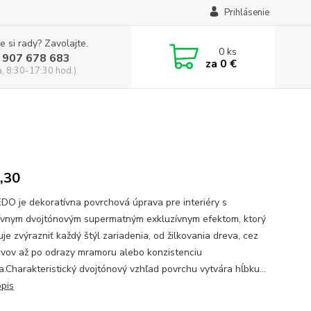
Prihlásenie
e si rady? Zavolajte.
0
ks
 907 678 683
za
0 €
a, 8:30-17:30 hod.)
,30
O je dekoratívna povrchová úprava pre interiéry s
ívnym dvojtónovým supermatným exkluzívnym efektom, ktorý
je zvýrazniť každý štýl zariadenia, od žilkovania dreva, cez
ovov až po odrazy mramoru alebo konzistenciu
.Charakteristický dvojtónový vzhľad povrchu vytvára hĺbku...
opis