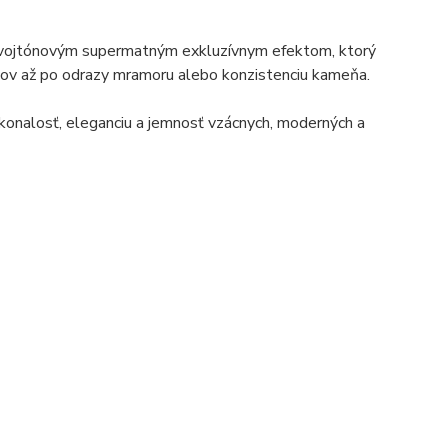
m dvojtónovým supermatným exkluzívnym efektom, ktorý
kovov až po odrazy mramoru alebo konzistenciu kameňa.
okonalosť, eleganciu a jemnosť vzácnych, moderných a