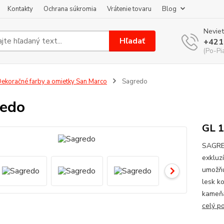
Kontakty
Ochrana súkromia
Vrátenie tovaru
Blog
Neviet
Hľadať
+421
(Po-Pi
ekoračné farby a omietky San Marco
Sagredo
redo
GL 1
SAGRED
exkluz
umožňu
lesk k
kameňa
celý p