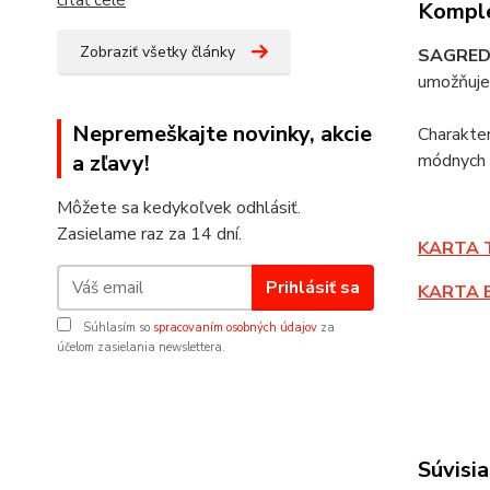
čítať celé
Komple
Zobraziť všetky články
SAGRE
umožňuje 
Nepremeškajte novinky, akcie
Charakter
a zľavy!
módnych 
Môžete sa kedykoľvek odhlásiť.
Zasielame raz za 14 dní.
KARTA 
Prihlásiť sa
KARTA 
Súhlasím so
spracovaním osobných údajov
za
účelom zasielania newslettera.
Súvisia