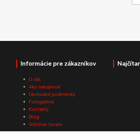
Informácie pre zákazníkov
Najčíta
O nás
Ako nakupovať
Obchodné podmienky
Fotogaléria
Kontakty
Blog
Vrátenie tovaru