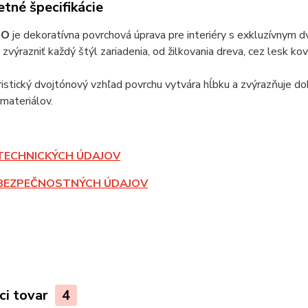
tné špecifikácie
DO
je dekoratívna povrchová úprava pre interiéry s exkluzívny
zvýrazniť každý štýl zariadenia, od žilkovania dreva, cez lesk 
istický dvojtónový vzhľad povrchu vytvára hĺbku a zvýrazňuje d
materiálov.
TECHNICKÝCH ÚDAJOV
BEZPEČNOSTNÝCH ÚDAJOV
ci tovar
4