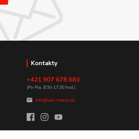
Kontakty
+421 907 678 683
(Po-Pia, 8:30-17:30 hod.)
info@san-marco.sk