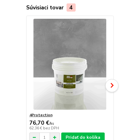
Súvisiaci tovar
4
4Protection
Atomo
76,70 €
/
ks
62,36 €
bez DPH
/
ks
Pridať do košíka