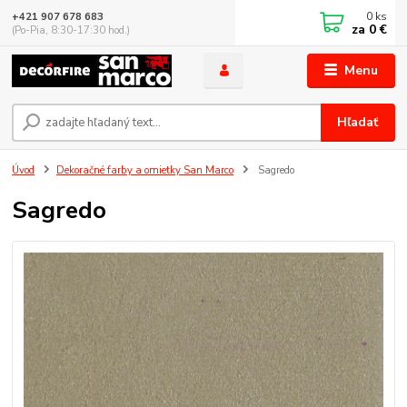
0
ks
+421 907 678 683
za
0 €
(Po-Pia, 8:30-17:30 hod.)
Menu
Hľadať
Úvod
Dekoračné farby a omietky San Marco
Sagredo
Sagredo