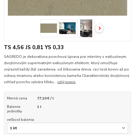
TS 4,56 JS 0,81 YS 0,33
SAGREDO je dekoratívna povrchová úprava pre interiéry s exkluzívnym
dvojtónovým supermatným exkluzívnym efektom, ktorý umožňuje
zvýrazniť každý štýl zariadenia, od žilkovania dreva, cez lesk kovov až po
odrazy mramoru alebo konzistenciu kameňa.Charakteristický dvojtónový
vzhľad povrchu vytvára hĺbku...
celý popis
Merná cena
77,10 € / l
Balenie
1 l
jednotky
veľkosť balenia