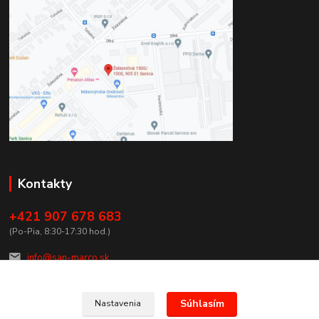
Kontakty
+421 907 678 683
(Po-Pia, 8:30-17:30 hod.)
info@san-marco.sk
Súhlasím
Nastavenia