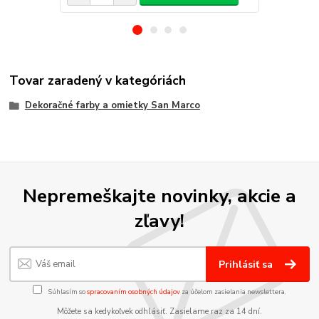
Tovar zaradený v kategóriách
Dekoračné farby a omietky San Marco
Nepremeškajte novinky, akcie a
zľavy!
Prihlásiť sa
Súhlasím so
spracovaním osobných údajov
za účelom zasielania newslettera.
Môžete sa kedykoľvek odhlásiť. Zasielame raz za 14 dní.