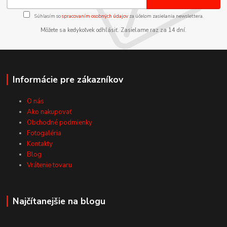
Súhlasím so
spracovaním osobných údajov
za účelom zasielania newslettera.
Môžete sa kedykoľvek odhlásiť. Zasielame raz za 14 dní.
Informácie pre zákazníkov
O nás
Ako nakupovať
Obchodné podmienky
Fotogaléria
Kontakty
Blog
Vrátenie tovaru
Najčítanejšie na blogu