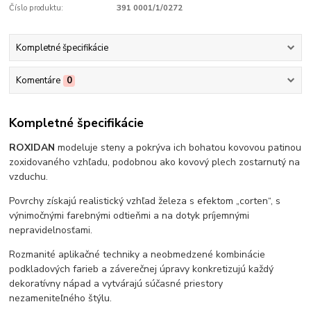
Číslo produktu:
391 0001/1/0272
Kompletné špecifikácie
Komentáre
0
Kompletné špecifikácie
ROXIDAN
modeluje steny a pokrýva ich bohatou kovovou patinou
zoxidovaného vzhľadu, podobnou ako kovový plech zostarnutý na
vzduchu.
Povrchy získajú realistický vzhľad železa s efektom „corten“, s
výnimočnými farebnými odtieňmi a na dotyk príjemnými
nepravidelnosťami.
Rozmanité aplikačné techniky a neobmedzené kombinácie
podkladových farieb a záverečnej úpravy konkretizujú každý
dekoratívny nápad a vytvárajú súčasné priestory
nezameniteľného štýlu.