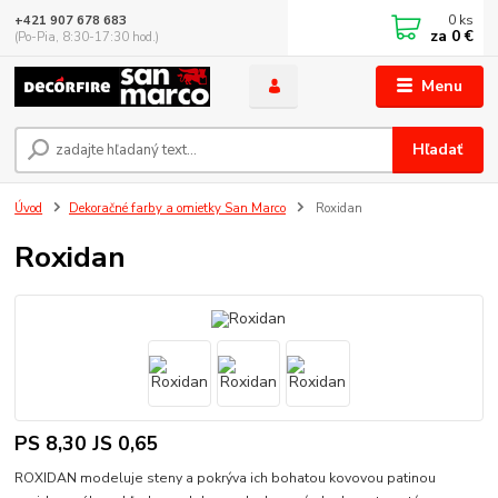
0
ks
+421 907 678 683
za
0 €
(Po-Pia, 8:30-17:30 hod.)
Menu
Hľadať
Úvod
Dekoračné farby a omietky San Marco
Roxidan
Roxidan
PS 8,30 JS 0,65
ROXIDAN modeluje steny a pokrýva ich bohatou kovovou patinou