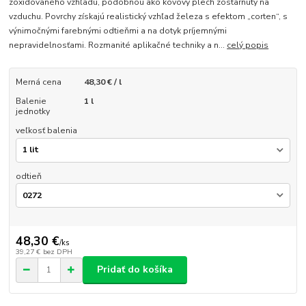
zoxidovaného vzhľadu, podobnou ako kovový plech zostarnutý na
vzduchu. Povrchy získajú realistický vzhľad železa s efektom „corten“, s
výnimočnými farebnými odtieňmi a na dotyk príjemnými
nepravidelnosťami. Rozmanité aplikačné techniky a n...
celý popis
Merná cena
48,30 € / l
Balenie
1 l
jednotky
veľkosť balenia
odtieň
48,30 €
/
ks
39,27 €
bez DPH
Pridať do košíka