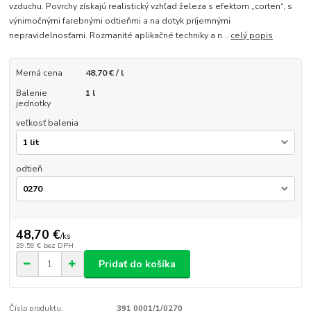
vzduchu. Povrchy získajú realistický vzhľad železa s efektom „corten“, s
výnimočnými farebnými odtieňmi a na dotyk príjemnými
nepravidelnosťami. Rozmanité aplikačné techniky a n...
celý popis
Merná cena
48,70 € / l
Balenie
1 l
jednotky
veľkosť balenia
odtieň
48,70 €
/
ks
39,59 €
bez DPH
Pridať do košíka
Číslo produktu:
391 0001/1/0270