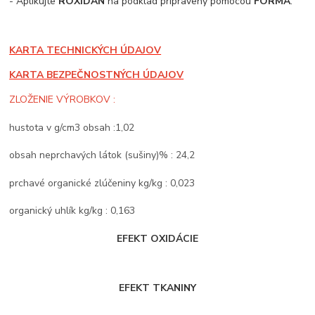
- Aplikujte
ROXIDAN
na podklad pripravený pomocou
FORMA
.
KARTA TECHNICKÝCH ÚDAJOV
KARTA BEZPEČNOSTNÝCH ÚDAJOV
ZLOŽENIE VÝROBKOV :
hustota v g/cm3 obsah :1,02
obsah neprchavých látok (sušiny)% : 24,2
prchavé organické zlúčeniny kg/kg : 0,023
organický uhlík kg/kg : 0,163
EFEKT OXIDÁCIE
EFEKT TKANINY