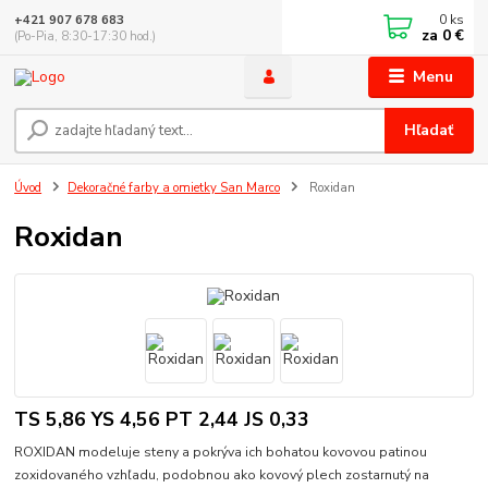
0
ks
+421 907 678 683
za
0 €
(Po-Pia, 8:30-17:30 hod.)
Menu
Hľadať
Úvod
Dekoračné farby a omietky San Marco
Roxidan
Roxidan
TS 5,86 YS 4,56 PT 2,44 JS 0,33
ROXIDAN modeluje steny a pokrýva ich bohatou kovovou patinou
zoxidovaného vzhľadu, podobnou ako kovový plech zostarnutý na