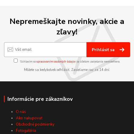
Nepremeškajte novinky, akcie a
zľavy!
Prihlásiť sa
Súhlasím so
spracovaním osobných údajov
za účelom zasielania newslettera.
Môžete sa kedykoľvek odhlásiť. Zasielame raz za 14 dní.
Informácie pre zákazníkov
O nás
Ako nakupovať
Obchodné podmienky
Fotogaléria