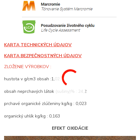
KARTA TECHNICKÝCH ÚDAJOV
KARTA BEZPEČNOSTNÝCH ÚDAJOV
ZLOŽENIE VÝROBKOV :
hustota v g/cm3 obsah :1,02
obsah neprchavých látok (sušiny)% : 24,2
prchavé organické zlúčeniny kg/kg : 0,023
organický uhlík kg/kg : 0,163
EFEKT OXIDÁCIE