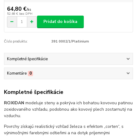
64,80 €
/
ks
52,68 €
bez DPH
Pridať do košíka
Číslo produktu:
391 0002/1/Platinium
Kompletné špecifikácie
Komentáre
0
Kompletné špecifikácie
ROXIDAN
modeluje steny a pokrýva ich bohatou kovovou patinou
zoxidovaného vzhľadu, podobnou ako kovový plech zostarnutý na
vzduchu.
Povrchy získajú realistický vzhľad železa s efektom „corten“, s
výnimočnými farebnými odtieňmi a na dotyk príjemnými