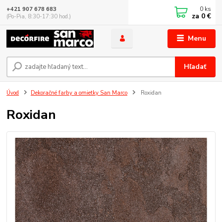
0
ks
+421 907 678 683
za
0 €
(Po-Pia, 8:30-17:30 hod.)
Menu
Hľadať
Úvod
Dekoračné farby a omietky San Marco
Roxidan
Roxidan