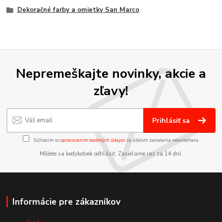
Dekoračné farby a omietky San Marco
Nepremeškajte novinky, akcie a
zľavy!
Prihlásiť sa
Súhlasím so
spracovaním osobných údajov
za účelom zasielania newslettera.
Môžete sa kedykoľvek odhlásiť. Zasielame raz za 14 dní.
Informácie pre zákazníkov