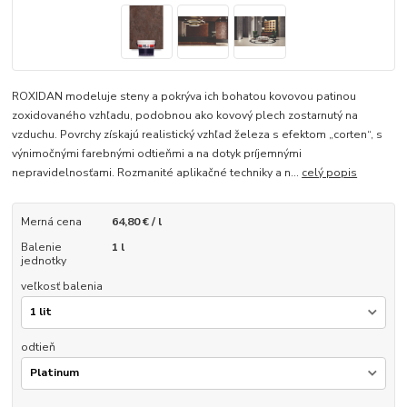
ROXIDAN modeluje steny a pokrýva ich bohatou kovovou patinou
zoxidovaného vzhľadu, podobnou ako kovový plech zostarnutý na
vzduchu. Povrchy získajú realistický vzhľad železa s efektom „corten“, s
výnimočnými farebnými odtieňmi a na dotyk príjemnými
nepravidelnosťami. Rozmanité aplikačné techniky a n...
celý popis
Merná cena
64,80 € / l
Balenie
1 l
jednotky
veľkosť balenia
odtieň