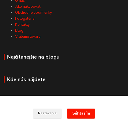
O nás
Ako nakupovať
Obchodné podmienky
Fotogaléria
Kontakty
Blog
Vrátenie tovaru
Najčítanejšie na blogu
Kde nás nájdete
Kontakty
Súhlasím
Nastavenia
+421 907 678 683