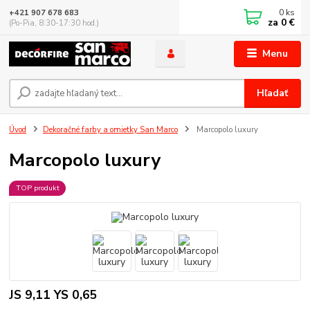
0
ks
+421 907 678 683
za
0 €
(Po-Pia, 8:30-17:30 hod.)
Menu
Hľadať
Úvod
Dekoračné farby a omietky San Marco
Marcopolo luxury
Marcopolo luxury
TOP produkt
JS 9,11 YS 0,65