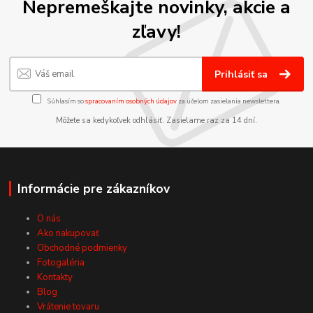
Nepremeškajte novinky, akcie a
zľavy!
Prihlásiť sa
Súhlasím so
spracovaním osobných údajov
za účelom zasielania newslettera.
Môžete sa kedykoľvek odhlásiť. Zasielame raz za 14 dní.
Informácie pre zákazníkov
O nás
Ako nakupovať
Obchodné podmienky
Fotogaléria
Kontakty
Blog
Vrátenie tovaru