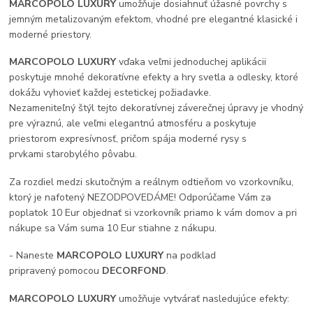
MARCOPOLO LUXURY
umožňuje dosiahnuť úžasné povrchy s
jemným metalizovaným efektom, vhodné pre elegantné klasické i
moderné priestory.
MARCOPOLO LUXURY
vďaka veľmi jednoduchej aplikácii
poskytuje mnohé dekoratívne efekty a hry svetla a odlesky, ktoré
dokážu vyhovieť každej estetickej požiadavke.
Nezameniteľný štýl tejto dekoratívnej záverečnej úpravy je vhodný
pre výraznú, ale veľmi elegantnú atmosféru a poskytuje
priestorom expresívnosť, pričom spája moderné rysy s
prvkami starobylého pôvabu.
Za rozdiel medzi skutočným a reálnym odtieňom vo vzorkovníku,
ktorý je nafotený NEZODPOVEDÁME! Odporúčame Vám za
poplatok 10 Eur objednať si vzorkovník priamo k vám domov a pri
nákupe sa Vám suma 10 Eur stiahne z nákupu.
- Naneste
MARCOPOLO LUXURY
na podklad
pripravený pomocou
DECORFOND
.
MARCOPOLO LUXURY
umožňuje vytvárať nasledujúce efekty: