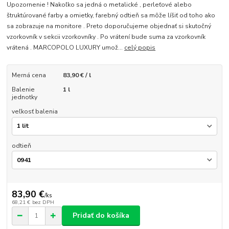
Upozornenie ! Nakoľko sa jedná o metalické , perleťové alebo
štruktúrované farby a omietky, farebný odtieň sa môže líšiť od toho ako
sa zobrazuje na monitore . Preto doporučujeme objednať si skutočný
vzorkovník v sekcii vzorkovníky . Po vrátení bude suma za vzorkovník
vrátená . MARCOPOLO LUXURY umož...
celý popis
Merná cena
83,90 € / l
Balenie
1 l
jednotky
veľkosť balenia
odtieň
83,90 €
/
ks
68,21 €
bez DPH
Pridať do košíka