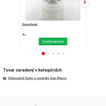
Decorfond
Atomo
/
ks
/
ks
Zvoliť variant
Tovar zaradený v kategóriách
Dekoračné farby a omietky San Marco