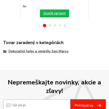
/
ks
/
ks
Zvoliť variant
Tovar zaradený v kategóriách
Dekoračné farby a omietky San Marco
Nepremeškajte novinky, akcie a
zľavy!
Prihlásiť sa