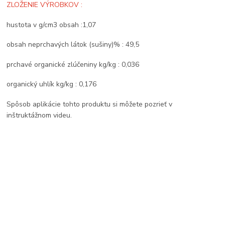
ZLOŽENIE VÝROBKOV :
hustota v g/cm3 obsah :1,07
obsah neprchavých látok (sušiny)% : 49,5
prchavé organické zlúčeniny kg/kg : 0,036
organický uhlík kg/kg : 0,176
Spôsob aplikácie tohto produktu si môžete pozrieť v
inštruktážnom videu.