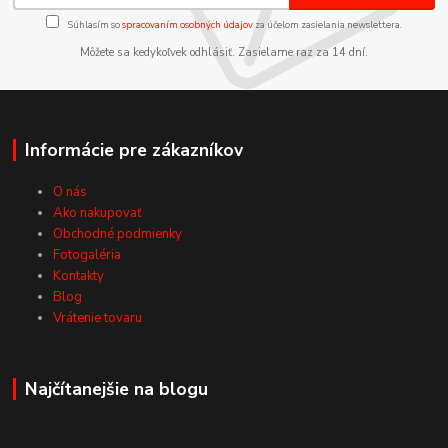
Súhlasím so
spracovaním osobných údajov
za účelom zasielania newslettera.
Môžete sa kedykoľvek odhlásiť. Zasielame raz za 14 dní.
Informácie pre zákazníkov
O nás
Ako nakupovať
Obchodné podmienky
Fotogaléria
Kontakty
Blog
Vrátenie tovaru
Najčítanejšie na blogu