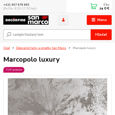
0
ks
+421 907 678 683
za
0 €
(Po-Pia, 8:30-17:30 hod.)
Menu
Hľadať
Úvod
Dekoračné farby a omietky San Marco
Marcopolo luxury
Marcopolo luxury
TOP produkt