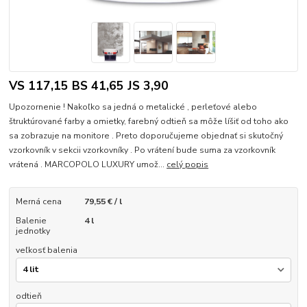
VS 117,15 BS 41,65 JS 3,90
Upozornenie ! Nakoľko sa jedná o metalické , perleťové alebo
štruktúrované farby a omietky, farebný odtieň sa môže líšiť od toho ako
sa zobrazuje na monitore . Preto doporučujeme objednať si skutočný
vzorkovník v sekcii vzorkovníky . Po vrátení bude suma za vzorkovník
vrátená . MARCOPOLO LUXURY umož...
celý popis
Merná cena
79,55 € / l
Balenie
4 l
jednotky
veľkosť balenia
odtieň