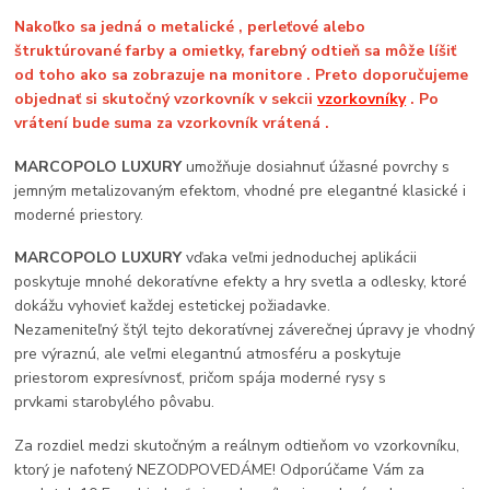
Nakoľko sa jedná o metalické , perleťové alebo
štruktúrované farby a omietky, farebný odtieň sa môže líšiť
od toho ako sa zobrazuje na monitore . Preto doporučujeme
objednať si skutočný vzorkovník v sekcii
vzorkovníky
. Po
vrátení bude suma za vzorkovník vrátená .
MARCOPOLO LUXURY
umožňuje dosiahnuť úžasné povrchy s
jemným metalizovaným efektom, vhodné pre elegantné klasické i
moderné priestory.
MARCOPOLO LUXURY
vďaka veľmi jednoduchej aplikácii
poskytuje mnohé dekoratívne efekty a hry svetla a odlesky, ktoré
dokážu vyhovieť každej estetickej požiadavke.
Nezameniteľný štýl tejto dekoratívnej záverečnej úpravy je vhodný
pre výraznú, ale veľmi elegantnú atmosféru a poskytuje
priestorom expresívnosť, pričom spája moderné rysy s
prvkami starobylého pôvabu.
Za rozdiel medzi skutočným a reálnym odtieňom vo vzorkovníku,
ktorý je nafotený NEZODPOVEDÁME! Odporúčame Vám za