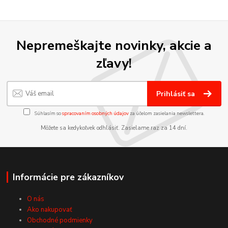
Nepremeškajte novinky, akcie a
zľavy!
Prihlásiť sa
Súhlasím so
spracovaním osobných údajov
za účelom zasielania newslettera.
Môžete sa kedykoľvek odhlásiť. Zasielame raz za 14 dní.
Informácie pre zákazníkov
O nás
Ako nakupovať
Obchodné podmienky