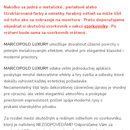
Nakoľko sa jedná o metalické , perleťové alebo
štruktúrované farby a omietky, farebný odtieň sa môže líšiť
od toho ako sa zobrazuje na monitore . Preto doporučujeme
objednať si skutočný vzorkovník v sekcii
vzorkovníky
. Po
vrátení bude suma za vzorkovník vrátená .
MARCOPOLO LUXURY
umožňuje dosiahnuť úžasné povrchy s
jemným metalizovaným efektom, vhodné pre elegantné klasické i
moderné priestory.
MARCOPOLO LUXURY
vďaka veľmi jednoduchej aplikácii
poskytuje mnohé dekoratívne efekty a hry svetla a odlesky, ktoré
dokážu vyhovieť každej estetickej požiadavke.
Nezameniteľný štýl tejto dekoratívnej záverečnej úpravy je vhodný
pre výraznú, ale veľmi elegantnú atmosféru a poskytuje
priestorom expresívnosť, pričom spája moderné rysy s
prvkami starobylého pôvabu.
Za rozdiel medzi skutočným a reálnym odtieňom vo vzorkovníku,
ktorý je nafotený NEZODPOVEDÁME! Odporúčame Vám za