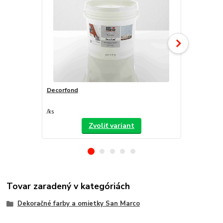
Decorfond
Atomo
/
ks
/
ks
Zvoliť variant
Tovar zaradený v kategóriách
Dekoračné farby a omietky San Marco