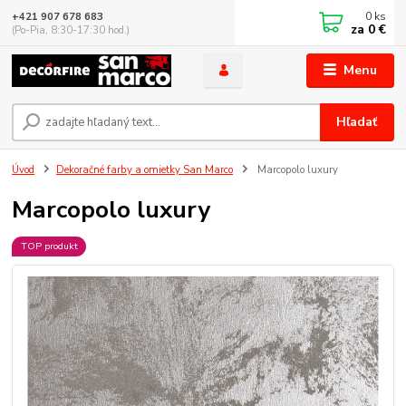
0
ks
+421 907 678 683
za
0 €
(Po-Pia, 8:30-17:30 hod.)
Menu
Hľadať
Úvod
Dekoračné farby a omietky San Marco
Marcopolo luxury
Marcopolo luxury
TOP produkt