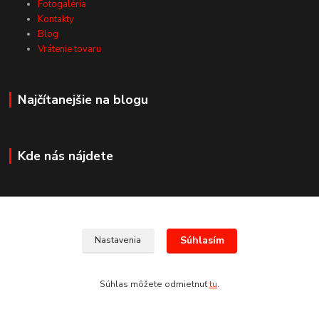
Fotogaléria
Kontakty
Blog
Vrátenie tovaru
Najčítanejšie na blogu
Kde nás nájdete
Kontakty
Súhlasím
Nastavenia
+421 907 678 683
Súhlas môžete odmietnuť
tu
.
(Po-Pia, 8:30-17:30 hod.)
info@san-marco.sk