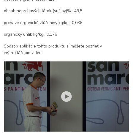
obsah neprchavých látok (sušiny)% : 49,5
prchavé organické zlúčeniny kg/kg : 0,036
organický uhlík kg/kg : 0,176
Spôsob aplikácie tohto produktu si môžete pozrieť v
inštruktážnom videu.