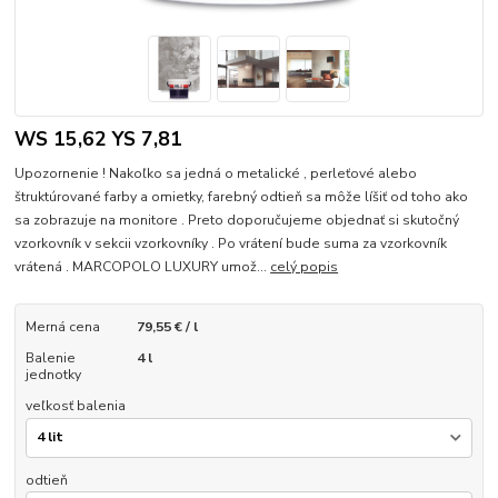
WS 15,62 YS 7,81
Upozornenie ! Nakoľko sa jedná o metalické , perleťové alebo
štruktúrované farby a omietky, farebný odtieň sa môže líšiť od toho ako
sa zobrazuje na monitore . Preto doporučujeme objednať si skutočný
vzorkovník v sekcii vzorkovníky . Po vrátení bude suma za vzorkovník
vrátená . MARCOPOLO LUXURY umož...
celý popis
Merná cena
79,55 € / l
Balenie
4 l
jednotky
veľkosť balenia
odtieň