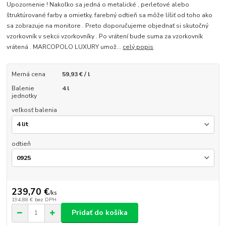
Upozornenie ! Nakoľko sa jedná o metalické , perleťové alebo
štruktúrované farby a omietky, farebný odtieň sa môže líšiť od toho ako
sa zobrazuje na monitore . Preto doporučujeme objednať si skutočný
vzorkovník v sekcii vzorkovníky . Po vrátení bude suma za vzorkovník
vrátená . MARCOPOLO LUXURY umož...
celý popis
Merná cena
59,93 € / l
Balenie
4 l
jednotky
veľkosť balenia
odtieň
239,70 €
/
ks
194,88 €
bez DPH
Pridať do košíka