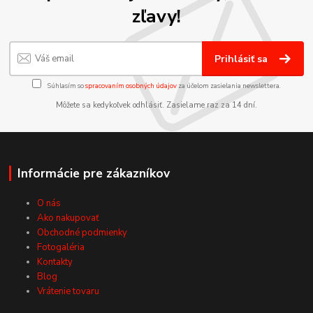
zľavy!
Prihlásiť sa
Súhlasím so
spracovaním osobných údajov
za účelom zasielania newslettera.
Môžete sa kedykoľvek odhlásiť. Zasielame raz za 14 dní.
Informácie pre zákazníkov
O nás
Ako nakupovať
Obchodné podmienky
Fotogaléria
Kontakty
Blog
Vrátenie tovaru