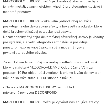
MARCOPOLO LUXURY
umožňuje dosiahnuť úžasné povrchy s
jemným metalizovaným efektom, vhodné pre elegantné klasické i
moderné priestory.
MARCOPOLO LUXURY
vďaka veľmi jednoduchej aplikácii
poskytuje mnohé dekoratívne efekty a hry svetla a odlesky, ktoré
dokážu vyhovieť každej estetickej požiadavke.
Nezameniteľný štýl tejto dekoratívnej záverečnej úpravy je vhodný
pre výraznú, ale veľmi elegantnú atmosféru a poskytuje
priestorom expresívnosť, pričom spája moderné rysy s
prvkami starobylého pôvabu.
Za rozdiel medzi skutočným a reálnym odtieňom vo vzorkovníku,
ktorý je nafotený NEZODPOVEDÁME! Odporúčame Vám za
poplatok 10 Eur objednať si vzorkovník priamo k vám domov a pri
nákupe sa Vám suma 10 Eur stiahne z nákupu.
- Naneste
MARCOPOLO LUXURY
na podklad
pripravený pomocou
DECORFOND
.
MARCOPOLO LUXURY
umožňuje vytvárať nasledujúce efekty: