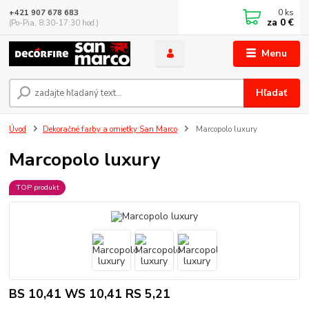
0
ks
+421 907 678 683
za
0 €
(Po-Pia, 8:30-17:30 hod.)
Menu
Hľadať
Úvod
Dekoračné farby a omietky San Marco
Marcopolo luxury
Marcopolo luxury
TOP produkt
BS 10,41 WS 10,41 RS 5,21