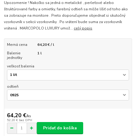
Upozornenie ! Nakoľko sa jedná o metalické , perleťové alebo
štruktúrované farby a omietky, farebný odtieň sa môže líšiť od toho ako
sa zobrazuje na monitore . Preto doporučujeme objednať si skutočný
vzorkovník v sekcii vzorkovníky . Po vrátení bude suma za vzorkovník
vrátená . MARCOPOLO LUXURY umož...
celý popis
Merná cena
64,20 € / l
Balenie
1 l
jednotky
veľkosť balenia
odtieň
64,20 €
/
ks
52,20 €
bez DPH
Pridať do košíka