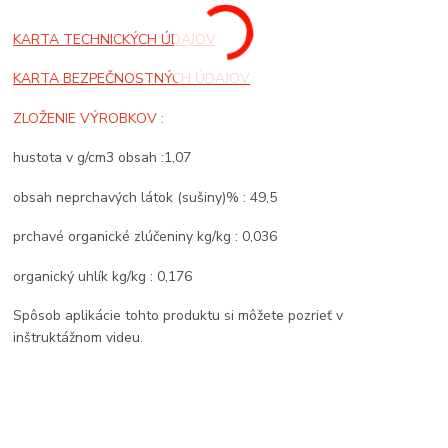
KARTA TECHNICKÝCH ÚDAJOV
KARTA BEZPEČNOSTNÝCH ÚDAJOV
ZLOŽENIE VÝROBKOV :
hustota v g/cm3 obsah :1,07
obsah neprchavých látok (sušiny)% : 49,5
prchavé organické zlúčeniny kg/kg : 0,036
organický uhlík kg/kg : 0,176
Spôsob aplikácie tohto produktu si môžete pozrieť v
inštruktážnom videu.