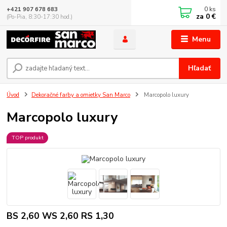
0
ks
+421 907 678 683
za
0 €
(Po-Pia, 8:30-17:30 hod.)
Menu
Hľadať
Úvod
Dekoračné farby a omietky San Marco
Marcopolo luxury
Marcopolo luxury
TOP produkt
BS 2,60 WS 2,60 RS 1,30