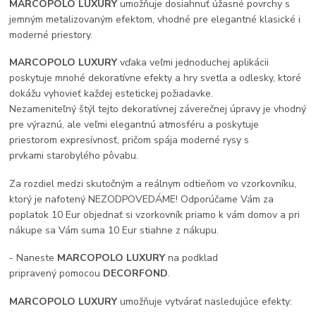
MARCOPOLO LUXURY
umožňuje dosiahnuť úžasné povrchy s
jemným metalizovaným efektom, vhodné pre elegantné klasické i
moderné priestory.
MARCOPOLO LUXURY
vďaka veľmi jednoduchej aplikácii
poskytuje mnohé dekoratívne efekty a hry svetla a odlesky, ktoré
dokážu vyhovieť každej estetickej požiadavke.
Nezameniteľný štýl tejto dekoratívnej záverečnej úpravy je vhodný
pre výraznú, ale veľmi elegantnú atmosféru a poskytuje
priestorom expresívnosť, pričom spája moderné rysy s
prvkami starobylého pôvabu.
Za rozdiel medzi skutočným a reálnym odtieňom vo vzorkovníku,
ktorý je nafotený NEZODPOVEDÁME! Odporúčame Vám za
poplatok 10 Eur objednať si vzorkovník priamo k vám domov a pri
nákupe sa Vám suma 10 Eur stiahne z nákupu.
- Naneste
MARCOPOLO LUXURY
na podklad
pripravený pomocou
DECORFOND
.
MARCOPOLO LUXURY
umožňuje vytvárať nasledujúce efekty: