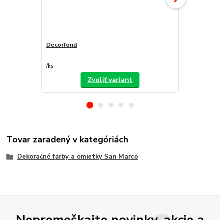
Decorfond
Atomo
/
ks
/
ks
Zvoliť variant
Tovar zaradený v kategóriách
Dekoračné farby a omietky San Marco
Nepremeškajte novinky, akcie a