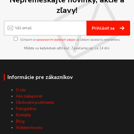
zľavy!
Prihlásiť sa
Súhlasím so
spracovaním osobných údajov
za účelom zasielania newslettera.
Môžete sa kedykoľvek odhlásiť. Zasielame raz za 14 dní.
Informácie pre zákazníkov
O nás
Ako nakupovať
Obchodné podmienky
Fotogaléria
Kontakty
Blog
Vrátenie tovaru