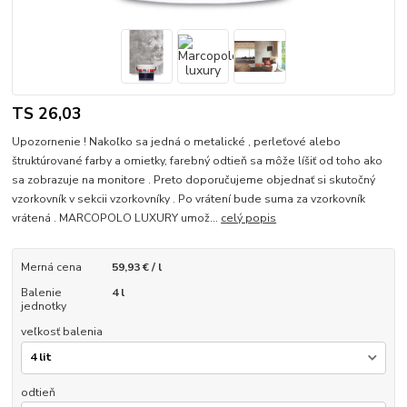
TS 26,03
Upozornenie ! Nakoľko sa jedná o metalické , perleťové alebo
štruktúrované farby a omietky, farebný odtieň sa môže líšiť od toho ako
sa zobrazuje na monitore . Preto doporučujeme objednať si skutočný
vzorkovník v sekcii vzorkovníky . Po vrátení bude suma za vzorkovník
vrátená . MARCOPOLO LUXURY umož...
celý popis
Merná cena
59,93 € / l
Balenie
4 l
jednotky
veľkosť balenia
odtieň