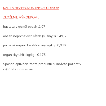
KARTA BEZPEČNOSTNÝCH ÚDAJOV
ZLOŽENIE VÝROBKOV :
hustota v g/cm3 obsah :1,07
obsah neprchavých látok (sušiny)% : 49,5
prchavé organické zlúčeniny kg/kg : 0,036
organický uhlík kg/kg : 0,176
Spôsob aplikácie tohto produktu si môžete pozrieť v
inštruktážnom videu.