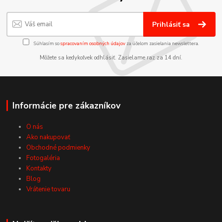
Prihlásiť sa
Súhlasím so
spracovaním osobných údajov
za účelom zasielania newslettera.
Môžete sa kedykoľvek odhlásiť. Zasielame raz za 14 dní.
Informácie pre zákazníkov
O nás
Ako nakupovať
Obchodné podmienky
Fotogaléria
Kontakty
Blog
Vrátenie tovaru