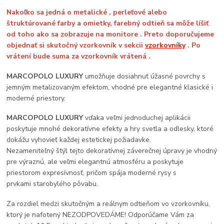
Nakoľko sa jedná o metalické , perleťové alebo
štruktúrované farby a omietky, farebný odtieň sa môže líšiť
od toho ako sa zobrazuje na monitore . Preto doporučujeme
objednať si skutočný vzorkovník v sekcii
vzorkovníky
. Po
vrátení bude suma za vzorkovník vrátená .
MARCOPOLO LUXURY
umožňuje dosiahnuť úžasné povrchy s
jemným metalizovaným efektom, vhodné pre elegantné klasické i
moderné priestory.
MARCOPOLO LUXURY
vďaka veľmi jednoduchej aplikácii
poskytuje mnohé dekoratívne efekty a hry svetla a odlesky, ktoré
dokážu vyhovieť každej estetickej požiadavke.
Nezameniteľný štýl tejto dekoratívnej záverečnej úpravy je vhodný
pre výraznú, ale veľmi elegantnú atmosféru a poskytuje
priestorom expresívnosť, pričom spája moderné rysy s
prvkami starobylého pôvabu.
Za rozdiel medzi skutočným a reálnym odtieňom vo vzorkovníku,
ktorý je nafotený NEZODPOVEDÁME! Odporúčame Vám za