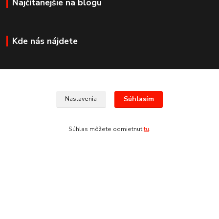
Najčítanejšie na blogu
Kde nás nájdete
Kontakty
Súhlasím
Nastavenia
+421 907 678 683
Súhlas môžete odmietnuť
tu
.
(Po-Pia, 8:30-17:30 hod.)
info@san-marco.sk
Vytvorené na
Eshop-rychlo.sk