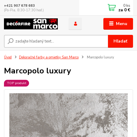
0
ks
+421 907 678 683
za
0 €
(Po-Pia, 8:30-17:30 hod.)
Menu
Hľadať
Úvod
Dekoračné farby a omietky San Marco
Marcopolo luxury
Marcopolo luxury
TOP produkt