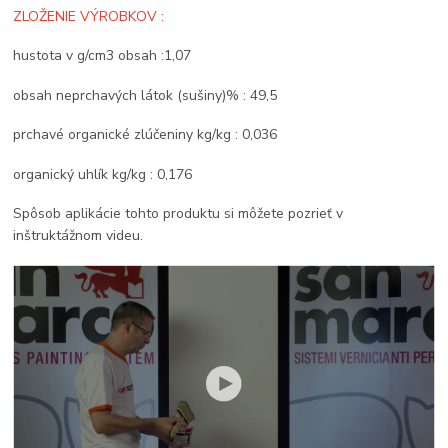
ZLOŽENIE VÝROBKOV :
hustota v g/cm3 obsah :1,07
obsah neprchavých látok (sušiny)% : 49,5
prchavé organické zlúčeniny kg/kg : 0,036
organický uhlík kg/kg : 0,176
Spôsob aplikácie tohto produktu si môžete pozrieť v
inštruktážnom videu.