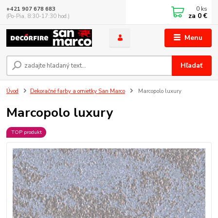
0
ks
+421 907 678 683
za
0 €
(Po-Pia, 8:30-17:30 hod.)
Menu
Hľadať
Úvod
Dekoračné farby a omietky San Marco
Marcopolo luxury
Marcopolo luxury
TOP produkt