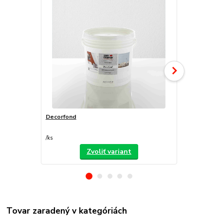
Decorfond
Atomo
/
ks
/
ks
Zvoliť variant
Tovar zaradený v kategóriách