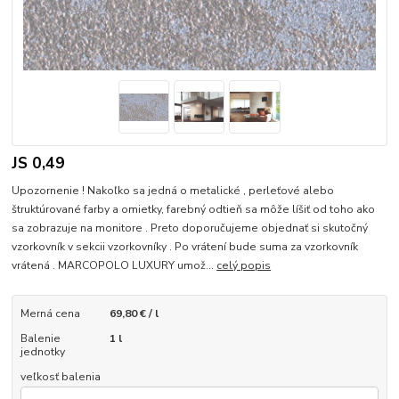
JS 0,49
Upozornenie ! Nakoľko sa jedná o metalické , perleťové alebo
štruktúrované farby a omietky, farebný odtieň sa môže líšiť od toho ako
sa zobrazuje na monitore . Preto doporučujeme objednať si skutočný
vzorkovník v sekcii vzorkovníky . Po vrátení bude suma za vzorkovník
vrátená . MARCOPOLO LUXURY umož...
celý popis
Merná cena
69,80 € / l
Balenie
1 l
jednotky
veľkosť balenia