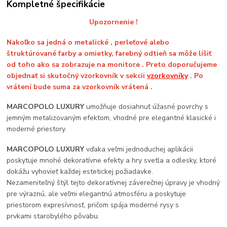
Kompletné špecifikácie
Upozornenie !
Nakoľko sa jedná o metalické , perleťové alebo
štruktúrované farby a omietky, farebný odtieň sa môže líšiť
od toho ako sa zobrazuje na monitore . Preto doporučujeme
objednať si skutočný vzorkovník v sekcii
vzorkovníky
. Po
vrátení bude suma za vzorkovník vrátená .
MARCOPOLO LUXURY
umožňuje dosiahnuť úžasné povrchy s
jemným metalizovaným efektom, vhodné pre elegantné klasické i
moderné priestory.
MARCOPOLO LUXURY
vďaka veľmi jednoduchej aplikácii
poskytuje mnohé dekoratívne efekty a hry svetla a odlesky, ktoré
dokážu vyhovieť každej estetickej požiadavke.
Nezameniteľný štýl tejto dekoratívnej záverečnej úpravy je vhodný
pre výraznú, ale veľmi elegantnú atmosféru a poskytuje
priestorom expresívnosť, pričom spája moderné rysy s
prvkami starobylého pôvabu.