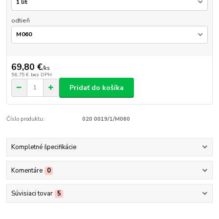
odtieň
69,80 €
/
ks
56,75 €
bez DPH
Pridať do košíka
Číslo produktu:
020 0019/1/M060
Kompletné špecifikácie
Komentáre
0
Súvisiaci tovar
5