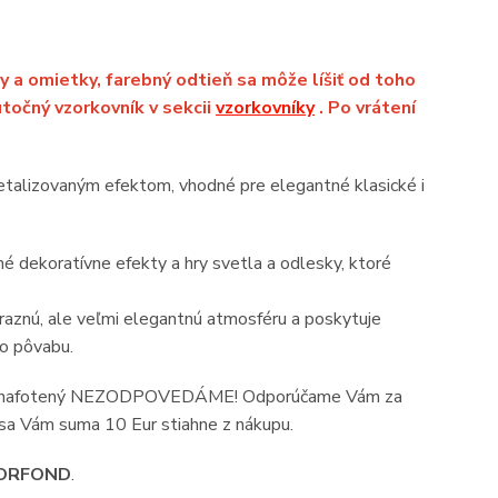
y a omietky, farebný odtieň sa môže líšiť od toho
točný vzorkovník v sekcii
vzorkovníky
. Po vrátení
talizovaným efektom, vhodné pre elegantné klasické i
é dekoratívne efekty a hry svetla a odlesky, ktoré
ýraznú, ale veľmi elegantnú atmosféru a poskytuje
ho pôvabu.
rý je nafotený NEZODPOVEDÁME! Odporúčame Vám za
 sa Vám suma 10 Eur stiahne z nákupu.
ORFOND
.