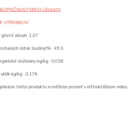
BEZPEČNOSTNÝCH ÚDAJOV
E VÝROBKOV :
v g/cm3 obsah :1,07
rchavých látok (sušiny)% : 49,5
rganické zlúčeniny kg/kg : 0,036
 uhlík kg/kg : 0,176
likácie tohto produktu si môžete pozrieť v inštruktážnom videu.