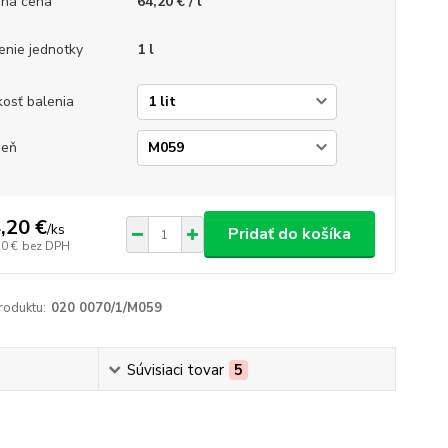
ná cena
64,20 € / l
enie jednotky
1 l
kosť balenia
ieň
,20 €
/
ks
Pridať do košíka
20 €
bez DPH
roduktu:
020 0070/1/M059
Súvisiaci tovar
5