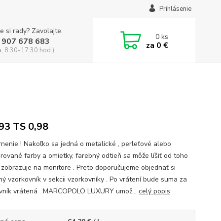
Prihlásenie
e si rady? Zavolajte.
0
ks
 907 678 683
za
0 €
a, 8:30-17:30 hod.)
,93 TS 0,98
nenie ! Nakoľko sa jedná o metalické , perleťové alebo
úrované farby a omietky, farebný odtieň sa môže líšiť od toho
 zobrazuje na monitore . Preto doporučujeme objednať si
ný vzorkovník v sekcii vzorkovníky . Po vrátení bude suma za
vník vrátená . MARCOPOLO LUXURY umož...
celý popis