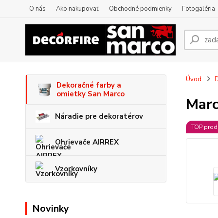
O nás
Ako nakupovať
Obchodné podmienky
Fotogaléria
Úvod
D
Dekoračné farby a
omietky San Marco
Marc
Náradie pre dekoratérov
TOP prod
Ohrievače AIRREX
Vzorkovníky
Novinky