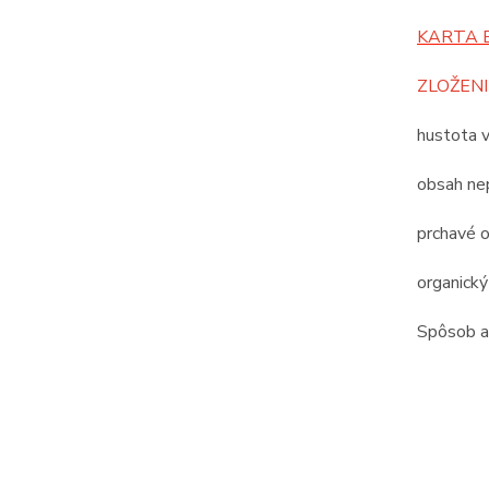
KARTA 
ZLOŽENI
hustota 
obsah nep
prchavé o
organický
Spôsob ap