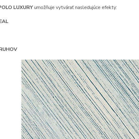
OLO LUXURY
umožňuje vytvárať nasledujúce efekty:
REAL
PRUHOV