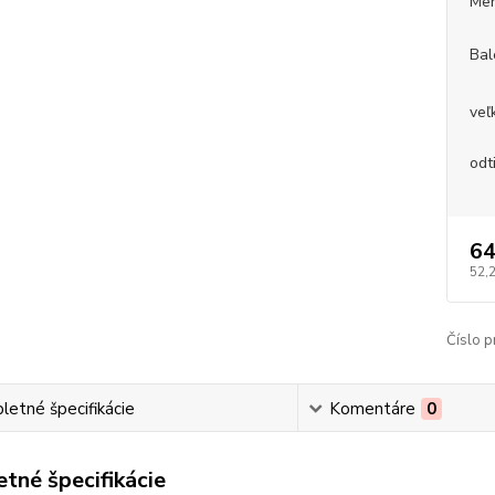
Mer
Bal
veľ
odt
64
52,
Číslo p
etné špecifikácie
Komentáre
0
tné špecifikácie