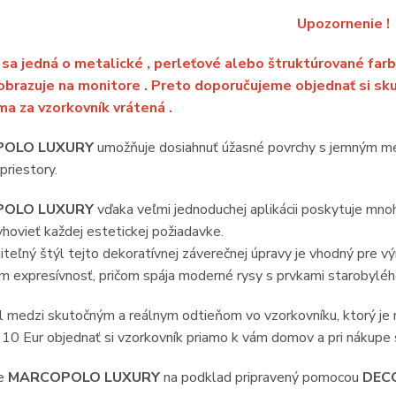
Upozornenie !
sa jedná o metalické , perleťové alebo štruktúrované farb
obrazuje na monitore . Preto doporučujeme objednať si sku
a za vzorkovník vrátená .
OLO LUXURY
umožňuje dosiahnuť úžasné povrchy s jemným me
riestory.
OLO LUXURY
vďaka veľmi jednoduchej aplikácii poskytuje mnoh
hovieť každej estetickej požiadavke.
eľný štýl tejto dekoratívnej záverečnej úpravy je vhodný pre v
m expresívnosť, pričom spája moderné rysy s prvkami starobylé
el medzi skutočným a reálnym odtieňom vo vzorkovníku, kto
10 Eur objednať si vzorkovník priamo k vám domov a pri nákupe
te
MARCOPOLO LUXURY
na podklad pripravený pomocou
DEC