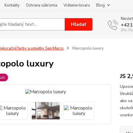
Kontakty
Ochrana súkromia
Vrátenie tovaru
Blog
Neviet
Hľadať
+421
(Po-Pi
ekoračné farby a omietky San Marco
Marcopolo luxury
opolo luxury
JS 2
ukt
Upozor
štrukt
ako sa
skutoč
vzorko