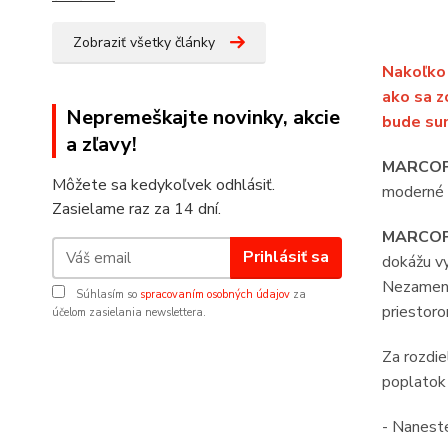
Zobraziť všetky články
Nakoľko 
ako sa z
Nepremeškajte novinky, akcie
bude sum
a zľavy!
MARCOP
Môžete sa kedykoľvek odhlásiť.
moderné p
Zasielame raz za 14 dní.
MARCOP
Prihlásiť sa
dokážu vy
Nezamenit
Súhlasím so
spracovaním osobných údajov
za
priestoro
účelom zasielania newslettera.
Za rozdi
poplatok 
- Nanes