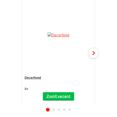
Decorfond
Atomo
/
ks
/
ks
Zvoliť variant