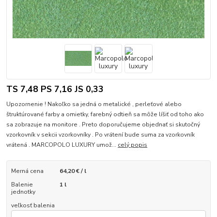
TS 7,48 PS 7,16 JS 0,33
Upozornenie ! Nakoľko sa jedná o metalické , perleťové alebo
štruktúrované farby a omietky, farebný odtieň sa môže líšiť od toho ako
sa zobrazuje na monitore . Preto doporučujeme objednať si skutočný
vzorkovník v sekcii vzorkovníky . Po vrátení bude suma za vzorkovník
vrátená . MARCOPOLO LUXURY umož...
celý popis
Merná cena
64,20 € / l
Balenie
1 l
jednotky
veľkosť balenia