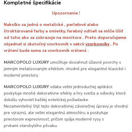
Kompletné špecifikácie
Upozornenie !
Nakoľko sa jedná o metalické , perleťové alebo
štruktúrované farby a omietky, farebný odtieň sa môže líšiť
od toho ako sa zobrazuje na monitore . Preto doporučujeme
objednať si skutočný vzorkovník v sekcii
vzorkovníky
. Po
vrátení bude suma za vzorkovník vrátená .
MARCOPOLO LUXURY
umožňuje dosiahnuť úžasné povrchy s
jemným metalizovaným efektom, vhodné pre elegantné klasické i
moderné priestory.
MARCOPOLO LUXURY
vďaka veľmi jednoduchej aplikácii
poskytuje mnohé dekoratívne efekty a hry svetla a odlesky, ktoré
dokážu vyhovieť každej estetickej požiadavke.
Nezameniteľný štýl tejto dekoratívnej záverečnej úpravy je vhodný
pre výraznú, ale veľmi elegantnú atmosféru a poskytuje
priestorom expresívnosť, pričom spája moderné rysy s
prvkami starobylého pôvabu.