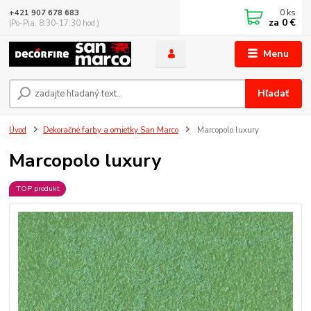
0
ks
+421 907 678 683
za
0 €
(Po-Pia, 8:30-17:30 hod.)
Menu
Hľadať
Úvod
Dekoračné farby a omietky San Marco
Marcopolo luxury
Marcopolo luxury
TOP produkt