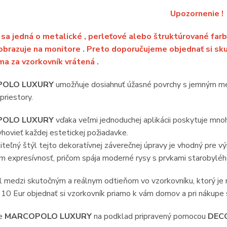
Upozornenie !
sa jedná o metalické , perleťové alebo štruktúrované farb
obrazuje na monitore . Preto doporučujeme objednať si sku
a za vzorkovník vrátená .
OLO LUXURY
umožňuje dosiahnuť úžasné povrchy s jemným me
riestory.
OLO LUXURY
vďaka veľmi jednoduchej aplikácii poskytuje mnoh
hovieť každej estetickej požiadavke.
eľný štýl tejto dekoratívnej záverečnej úpravy je vhodný pre v
m expresívnosť, pričom spája moderné rysy s prvkami starobylé
el medzi skutočným a reálnym odtieňom vo vzorkovníku, kto
10 Eur objednať si vzorkovník priamo k vám domov a pri nákupe
te
MARCOPOLO LUXURY
na podklad pripravený pomocou
DEC