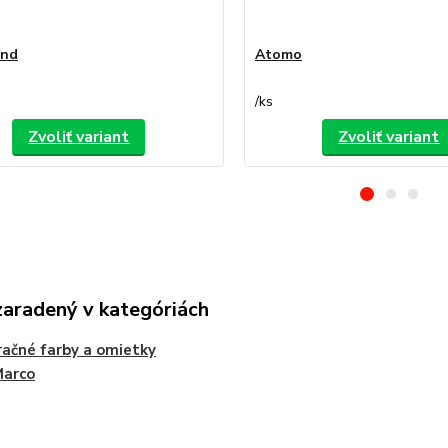
ond
Atomo
/
ks
Zvoliť variant
Zvoliť variant
zaradený v kategóriách
ačné farby a omietky
Marco