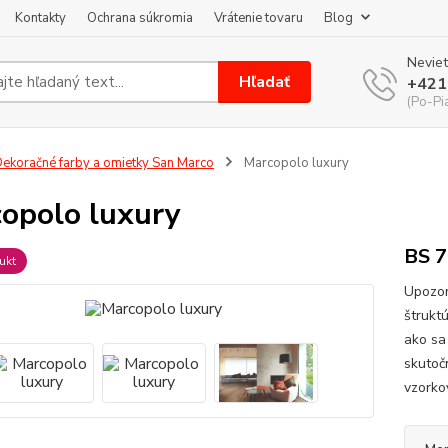
Kontakty
Ochrana súkromia
Vrátenie tovaru
Blog
Neviet
Hľadať
+421
(Po-Pi
ekoračné farby a omietky San Marco
Marcopolo luxury
opolo luxury
BS 7
ukt
Upozor
štrukt
ako sa
skutoč
vzorko