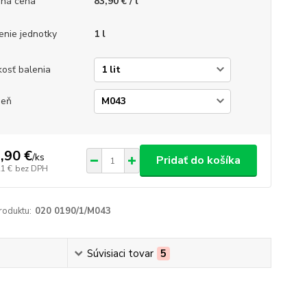
ná cena
83,90 € / l
enie jednotky
1 l
kosť balenia
ieň
,90 €
/
ks
Pridať do košíka
21 €
bez DPH
roduktu:
020 0190/1/M043
Súvisiaci tovar
5