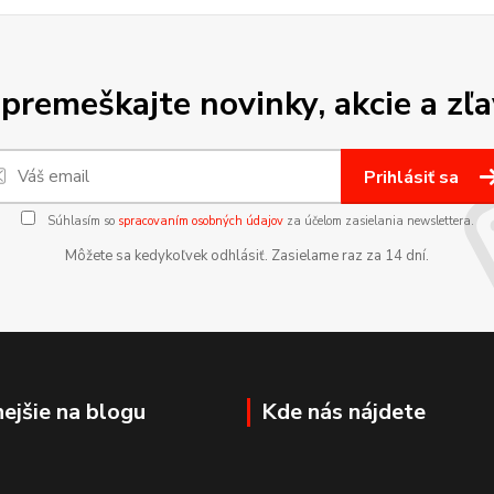
premeškajte novinky, akcie a zľa
Prihlásiť sa
Súhlasím so
spracovaním osobných údajov
za účelom zasielania newslettera.
Môžete sa kedykoľvek odhlásiť. Zasielame raz za 14 dní.
nejšie na blogu
Kde nás nájdete