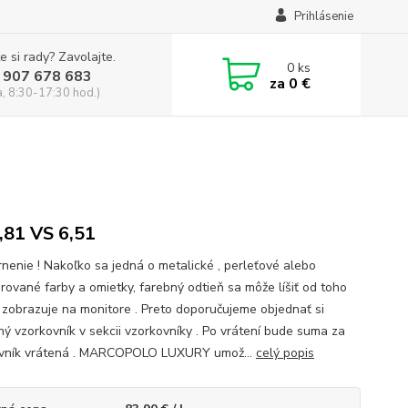
Prihlásenie
e si rady? Zavolajte.
0
ks
 907 678 683
za
0 €
a, 8:30-17:30 hod.)
,81 VS 6,51
nenie ! Nakoľko sa jedná o metalické , perleťové alebo
úrované farby a omietky, farebný odtieň sa môže líšiť od toho
 zobrazuje na monitore . Preto doporučujeme objednať si
ný vzorkovník v sekcii vzorkovníky . Po vrátení bude suma za
vník vrátená . MARCOPOLO LUXURY umož...
celý popis