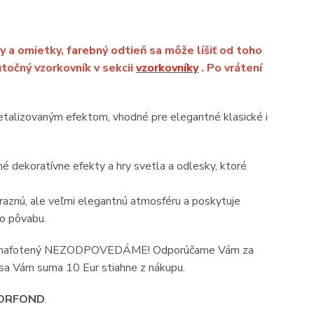
y a omietky, farebný odtieň sa môže líšiť od toho
točný vzorkovník v sekcii
vzorkovníky
. Po vrátení
talizovaným efektom, vhodné pre elegantné klasické i
é dekoratívne efekty a hry svetla a odlesky, ktoré
ýraznú, ale veľmi elegantnú atmosféru a poskytuje
ho pôvabu.
rý je nafotený NEZODPOVEDÁME! Odporúčame Vám za
 sa Vám suma 10 Eur stiahne z nákupu.
ORFOND
.