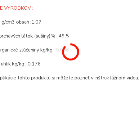
E VÝROBKOV :
v g/cm3 obsah :1,07
rchavých látok (sušiny)% : 49,5
rganické zlúčeniny kg/kg : 0,036
 uhlík kg/kg : 0,176
likácie tohto produktu si môžete pozrieť v inštruktážnom videu.