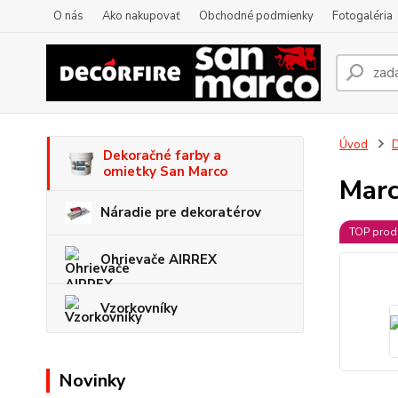
O nás
Ako nakupovať
Obchodné podmienky
Fotogaléria
Úvod
D
Dekoračné farby a
omietky San Marco
Marc
Náradie pre dekoratérov
TOP prod
Ohrievače AIRREX
Vzorkovníky
Novinky