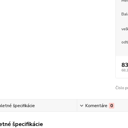
Mer
Bal
veľ
odt
83
68,
Číslo p
etné špecifikácie
Komentáre
0
tné špecifikácie