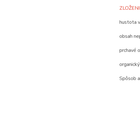
ZLOŽENI
hustota 
obsah nep
prchavé o
organický
Spôsob ap