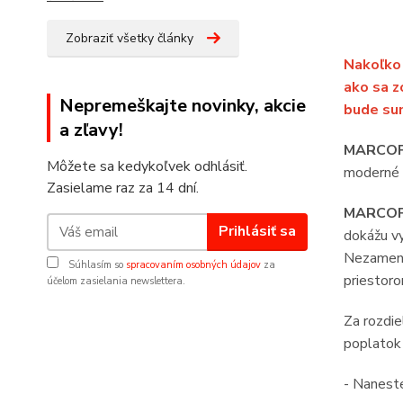
Zobraziť všetky články
Nakoľko 
ako sa z
Nepremeškajte novinky, akcie
bude sum
a zľavy!
MARCOP
Môžete sa kedykoľvek odhlásiť.
moderné p
Zasielame raz za 14 dní.
MARCOP
Prihlásiť sa
dokážu vy
Nezamenit
Súhlasím so
spracovaním osobných údajov
za
priestoro
účelom zasielania newslettera.
Za rozdi
poplatok 
- Nanes