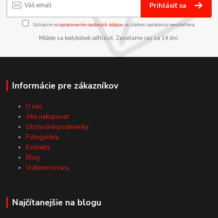
Prihlásiť sa
Súhlasím so
spracovaním osobných údajov
za účelom zasielania newslettera.
Môžete sa kedykoľvek odhlásiť. Zasielame raz za 14 dní.
Informácie pre zákazníkov
O nás
Ako nakupovať
Obchodné podmienky
Fotogaléria
Kontakty
Blog
Vrátenie tovaru
Najčítanejšie na blogu