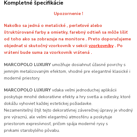
Kompletné špecifikácie
Upozornenie !
Nakoľko sa jedná o metalické , perleťové alebo
štruktúrované farby a omietky, farebný odtieň sa môže líšiť
od toho ako sa zobrazuje na monitore . Preto doporučujeme
objednať si skutočný vzorkovník v sekcii
vzorkovníky
. Po
vrátení bude suma za vzorkovník vrátená .
MARCOPOLO LUXURY
umožňuje dosiahnuť úžasné povrchy s
jemným metalizovaným efektom, vhodné pre elegantné klasické i
moderné priestory.
MARCOPOLO LUXURY
vďaka veľmi jednoduchej aplikácii
poskytuje mnohé dekoratívne efekty a hry svetla a odlesky, ktoré
dokážu vyhovieť každej estetickej požiadavke.
Nezameniteľný štýl tejto dekoratívnej záverečnej úpravy je vhodný
pre výraznú, ale veľmi elegantnú atmosféru a poskytuje
priestorom expresívnosť, pričom spája moderné rysy s
prvkami starobylého pôvabu.