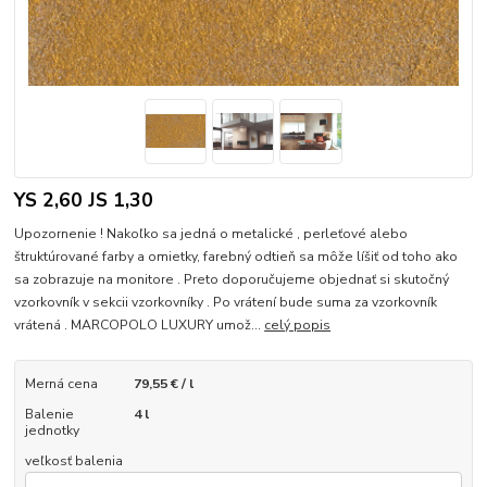
YS 2,60 JS 1,30
Upozornenie ! Nakoľko sa jedná o metalické , perleťové alebo
štruktúrované farby a omietky, farebný odtieň sa môže líšiť od toho ako
sa zobrazuje na monitore . Preto doporučujeme objednať si skutočný
vzorkovník v sekcii vzorkovníky . Po vrátení bude suma za vzorkovník
vrátená . MARCOPOLO LUXURY umož...
celý popis
Merná cena
79,55 € / l
Balenie
4 l
jednotky
veľkosť balenia