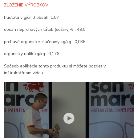
ZLOŽENIE VÝROBKOV :
hustota v g/cm3 obsah :1,07
obsah neprchavých látok (sušiny)% : 49,5
prchavé organické zlúčeniny kg/kg : 0,036
organický uhlík kg/kg : 0,176
Spôsob aplikácie tohto produktu si môžete pozrieť v
inštruktážnom videu.