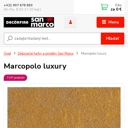
0
ks
+421 907 678 683
za
0 €
(Po-Pia, 8:30-17:30 hod.)
Menu
Hľadať
Úvod
Dekoračné farby a omietky San Marco
Marcopolo luxury
Marcopolo luxury
TOP produkt