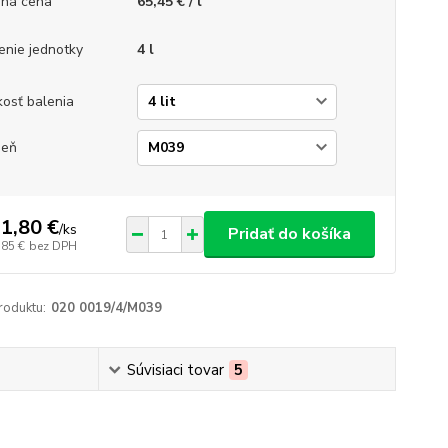
ná cena
65,45 € / l
enie jednotky
4 l
kosť balenia
ieň
1,80 €
/
ks
Pridať do košíka
,85 €
bez DPH
roduktu:
020 0019/4/M039
Súvisiaci tovar
5