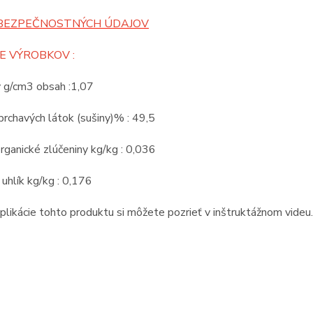
BEZPEČNOSTNÝCH ÚDAJOV
E VÝROBKOV :
v g/cm3 obsah :1,07
rchavých látok (sušiny)% : 49,5
rganické zlúčeniny kg/kg : 0,036
 uhlík kg/kg : 0,176
likácie tohto produktu si môžete pozrieť v inštruktážnom videu.