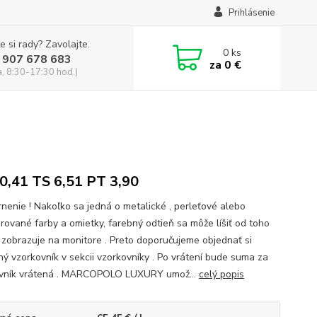
Prihlásenie
e si rady? Zavolajte.
0
ks
 907 678 683
za
0 €
a, 8:30-17:30 hod.)
0,41 TS 6,51 PT 3,90
nenie ! Nakoľko sa jedná o metalické , perleťové alebo
úrované farby a omietky, farebný odtieň sa môže líšiť od toho
 zobrazuje na monitore . Preto doporučujeme objednať si
ný vzorkovník v sekcii vzorkovníky . Po vrátení bude suma za
vník vrátená . MARCOPOLO LUXURY umož...
celý popis