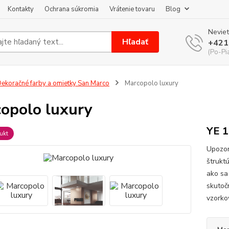
Kontakty
Ochrana súkromia
Vrátenie tovaru
Blog
Neviet
Hľadať
+421
(Po-Pi
ekoračné farby a omietky San Marco
Marcopolo luxury
opolo luxury
YE 1
ukt
Upozor
štrukt
ako sa
skutoč
vzorko