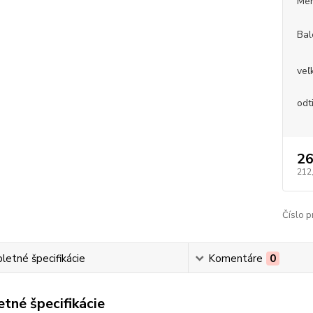
Mer
Bal
veľ
odt
26
212
Číslo p
etné špecifikácie
Komentáre
0
tné špecifikácie