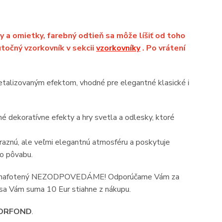
y a omietky, farebný odtieň sa môže líšiť od toho
točný vzorkovník v sekcii
vzorkovníky
. Po vrátení
talizovaným efektom, vhodné pre elegantné klasické i
é dekoratívne efekty a hry svetla a odlesky, ktoré
ýraznú, ale veľmi elegantnú atmosféru a poskytuje
ho pôvabu.
rý je nafotený NEZODPOVEDÁME! Odporúčame Vám za
 sa Vám suma 10 Eur stiahne z nákupu.
ORFOND
.