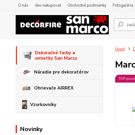
O nás
Ako nakupovať
Obchodné podmienky
Fotogaléria
Úvod
D
Dekoračné farby a
omietky San Marco
Marc
Náradie pre dekoratérov
TOP prod
Ohrievače AIRREX
Vzorkovníky
Novinky