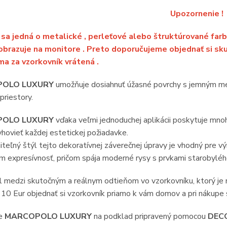
Upozornenie !
sa jedná o metalické , perleťové alebo štruktúrované farb
obrazuje na monitore . Preto doporučujeme objednať si sku
a za vzorkovník vrátená .
OLO LUXURY
umožňuje dosiahnuť úžasné povrchy s jemným me
riestory.
OLO LUXURY
vďaka veľmi jednoduchej aplikácii poskytuje mnoh
hovieť každej estetickej požiadavke.
eľný štýl tejto dekoratívnej záverečnej úpravy je vhodný pre v
m expresívnosť, pričom spája moderné rysy s prvkami starobylé
el medzi skutočným a reálnym odtieňom vo vzorkovníku, kto
10 Eur objednať si vzorkovník priamo k vám domov a pri nákupe
te
MARCOPOLO LUXURY
na podklad pripravený pomocou
DEC