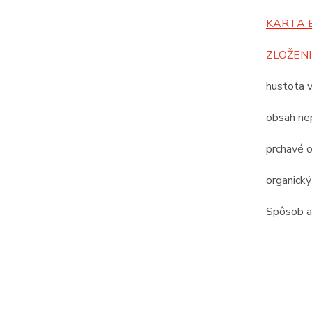
KARTA 
ZLOŽENI
hustota 
obsah nep
prchavé o
organický
Spôsob ap