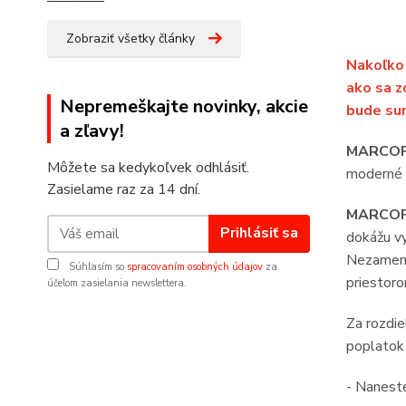
Zobraziť všetky články
Nakoľko 
ako sa z
Nepremeškajte novinky, akcie
bude sum
a zľavy!
MARCOP
Môžete sa kedykoľvek odhlásiť.
moderné p
Zasielame raz za 14 dní.
MARCOP
Prihlásiť sa
dokážu vy
Nezamenit
Súhlasím so
spracovaním osobných údajov
za
priestoro
účelom zasielania newslettera.
Za rozdi
poplatok 
- Nanes