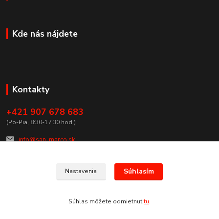
Kde nás nájdete
Kontakty
+421 907 678 683
(Po-Pia, 8:30-17:30 hod.)
info@san-marco.sk
Súhlasím
Nastavenia
Súhlas môžete odmietnuť
tu
.
Vytvorené na
Eshop-rychlo.sk