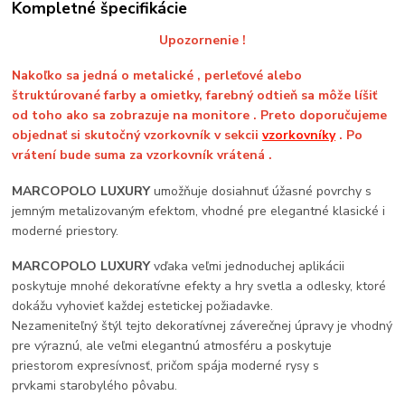
Kompletné špecifikácie
Upozornenie !
Nakoľko sa jedná o metalické , perleťové alebo
štruktúrované farby a omietky, farebný odtieň sa môže líšiť
od toho ako sa zobrazuje na monitore . Preto doporučujeme
objednať si skutočný vzorkovník v sekcii
vzorkovníky
. Po
vrátení bude suma za vzorkovník vrátená .
MARCOPOLO LUXURY
umožňuje dosiahnuť úžasné povrchy s
jemným metalizovaným efektom, vhodné pre elegantné klasické i
moderné priestory.
MARCOPOLO LUXURY
vďaka veľmi jednoduchej aplikácii
poskytuje mnohé dekoratívne efekty a hry svetla a odlesky, ktoré
dokážu vyhovieť každej estetickej požiadavke.
Nezameniteľný štýl tejto dekoratívnej záverečnej úpravy je vhodný
pre výraznú, ale veľmi elegantnú atmosféru a poskytuje
priestorom expresívnosť, pričom spája moderné rysy s
prvkami starobylého pôvabu.