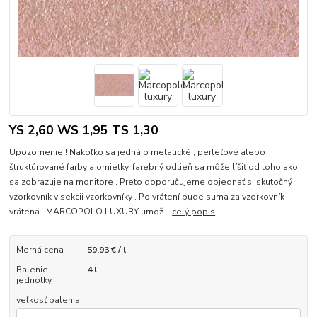
YS 2,60 WS 1,95 TS 1,30
Upozornenie ! Nakoľko sa jedná o metalické , perleťové alebo
štruktúrované farby a omietky, farebný odtieň sa môže líšiť od toho ako
sa zobrazuje na monitore . Preto doporučujeme objednať si skutočný
vzorkovník v sekcii vzorkovníky . Po vrátení bude suma za vzorkovník
vrátená . MARCOPOLO LUXURY umož...
celý popis
Merná cena
59,93 € / l
Balenie
4 l
jednotky
veľkosť balenia