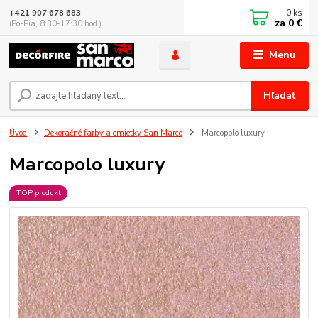
0
ks
+421 907 678 683
za
0 €
(Po-Pia, 8:30-17:30 hod.)
Menu
Hľadať
Úvod
Dekoračné farby a omietky San Marco
Marcopolo luxury
Marcopolo luxury
TOP produkt