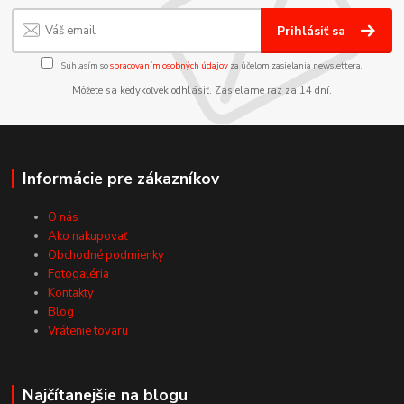
Prihlásiť sa
Súhlasím so
spracovaním osobných údajov
za účelom zasielania newslettera.
Môžete sa kedykoľvek odhlásiť. Zasielame raz za 14 dní.
Informácie pre zákazníkov
O nás
Ako nakupovať
Obchodné podmienky
Fotogaléria
Kontakty
Blog
Vrátenie tovaru
Najčítanejšie na blogu