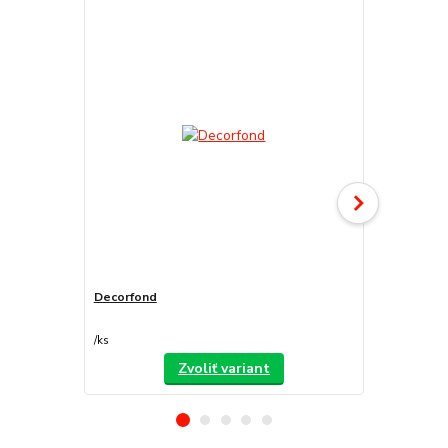
Decorfond
Atomo
/
ks
/
ks
Zvoliť variant