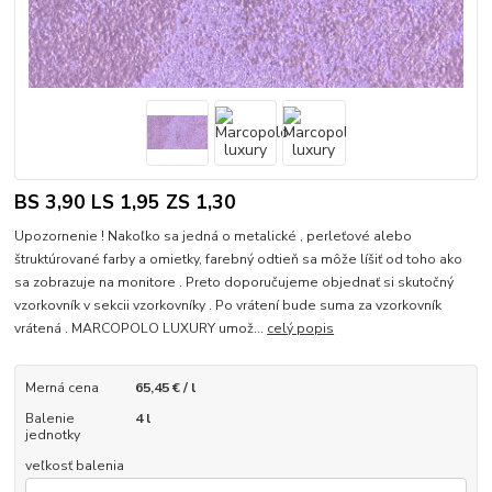
BS 3,90 LS 1,95 ZS 1,30
Upozornenie ! Nakoľko sa jedná o metalické , perleťové alebo
štruktúrované farby a omietky, farebný odtieň sa môže líšiť od toho ako
sa zobrazuje na monitore . Preto doporučujeme objednať si skutočný
vzorkovník v sekcii vzorkovníky . Po vrátení bude suma za vzorkovník
vrátená . MARCOPOLO LUXURY umož...
celý popis
Merná cena
65,45 € / l
Balenie
4 l
jednotky
veľkosť balenia