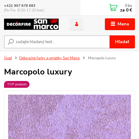
0
ks
+421 907 678 683
za
0 €
(Po-Pia, 8:30-17:30 hod.)
Menu
Hľadať
Úvod
Dekoračné farby a omietky San Marco
Marcopolo luxury
Marcopolo luxury
TOP produkt