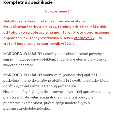
Kompletné špecifikácie
Upozornenie !
Nakoľko sa jedná o metalické , perleťové alebo
štruktúrované farby a omietky, farebný odtieň sa môže líšiť
od toho ako sa zobrazuje na monitore . Preto doporučujeme
objednať si skutočný vzorkovník v sekcii
vzorkovníky
. Po
vrátení bude suma za vzorkovník vrátená .
MARCOPOLO LUXURY
umožňuje dosiahnuť úžasné povrchy s
jemným metalizovaným efektom, vhodné pre elegantné klasické i
moderné priestory.
MARCOPOLO LUXURY
vďaka veľmi jednoduchej aplikácii
poskytuje mnohé dekoratívne efekty a hry svetla a odlesky, ktoré
dokážu vyhovieť každej estetickej požiadavke.
Nezameniteľný štýl tejto dekoratívnej záverečnej úpravy je vhodný
pre výraznú, ale veľmi elegantnú atmosféru a poskytuje
priestorom expresívnosť, pričom spája moderné rysy s
prvkami starobylého pôvabu.