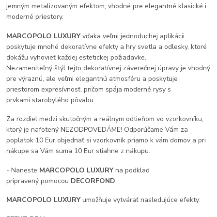
jemným metalizovaným efektom, vhodné pre elegantné klasické i
moderné priestory.
MARCOPOLO LUXURY
vďaka veľmi jednoduchej aplikácii
poskytuje mnohé dekoratívne efekty a hry svetla a odlesky, ktoré
dokážu vyhovieť každej estetickej požiadavke.
Nezameniteľný štýl tejto dekoratívnej záverečnej úpravy je vhodný
pre výraznú, ale veľmi elegantnú atmosféru a poskytuje
priestorom expresívnosť, pričom spája moderné rysy s
prvkami starobylého pôvabu.
Za rozdiel medzi skutočným a reálnym odtieňom vo vzorkovníku,
ktorý je nafotený NEZODPOVEDÁME! Odporúčame Vám za
poplatok 10 Eur objednať si vzorkovník priamo k vám domov a pri
nákupe sa Vám suma 10 Eur stiahne z nákupu.
- Naneste
MARCOPOLO LUXURY
na podklad
pripravený pomocou
DECORFOND
.
MARCOPOLO LUXURY
umožňuje vytvárať nasledujúce efekty: