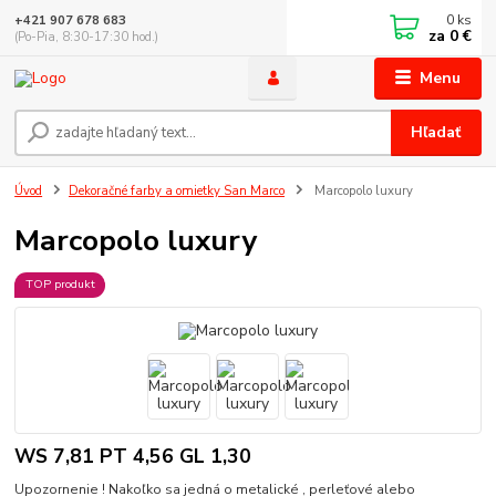
0
ks
+421 907 678 683
za
0 €
(Po-Pia, 8:30-17:30 hod.)
Menu
Hľadať
Úvod
Dekoračné farby a omietky San Marco
Marcopolo luxury
Marcopolo luxury
TOP produkt
WS 7,81 PT 4,56 GL 1,30
Upozornenie ! Nakoľko sa jedná o metalické , perleťové alebo