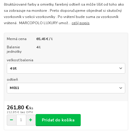
štruktúrované farby a omietky, farebný odtieň sa môže líšiť od toho ako
sa zobrazuje na monitore . Preto doporučujeme objednať si skutočný
vzorkovník v sekcii vzorkovníky . Po vrátení bude suma za vzorkovník
vrátená . MARCOPOLO LUXURY umož...
celý popis
Merná cena
65,45 € / l
Balenie
4 l
jednotky
veľkosť balenia
odtieň
261,80 €
/
ks
212,85 €
bez DPH
Pridať do košíka