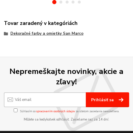
Tovar zaradený v kategóriách
Dekoračné farby a omietky San Marco
Nepremeškajte novinky, akcie a
zľavy!
Prihlásiť sa
Súhlasím so
spracovaním osobných údajov
za účelom zasielania newslettera.
Môžete sa kedykoľvek odhlásiť. Zasielame raz za 14 dní.