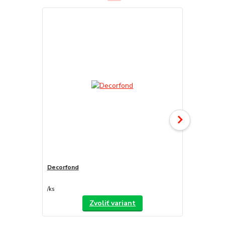
Decorfond
Atomo
/
ks
/
ks
Zvoliť variant