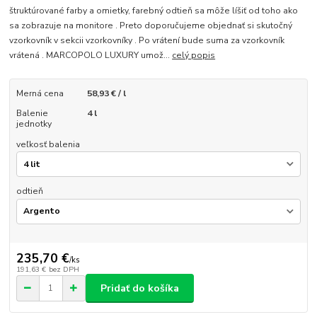
štruktúrované farby a omietky, farebný odtieň sa môže líšiť od toho ako
sa zobrazuje na monitore . Preto doporučujeme objednať si skutočný
vzorkovník v sekcii vzorkovníky . Po vrátení bude suma za vzorkovník
vrátená . MARCOPOLO LUXURY umož...
celý popis
Merná cena
58,93 € / l
Balenie
4 l
jednotky
veľkosť balenia
odtieň
235,70 €
/
ks
191,63 €
bez DPH
Pridať do košíka