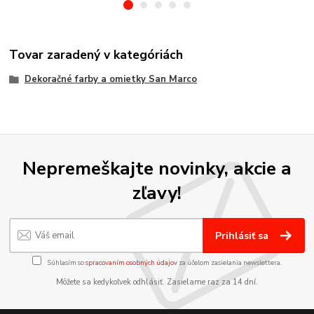
Tovar zaradený v kategóriách
Dekoračné farby a omietky San Marco
Nepremeškajte novinky, akcie a
zľavy!
Prihlásiť sa
Súhlasím so
spracovaním osobných údajov
za účelom zasielania newslettera.
Môžete sa kedykoľvek odhlásiť. Zasielame raz za 14 dní.