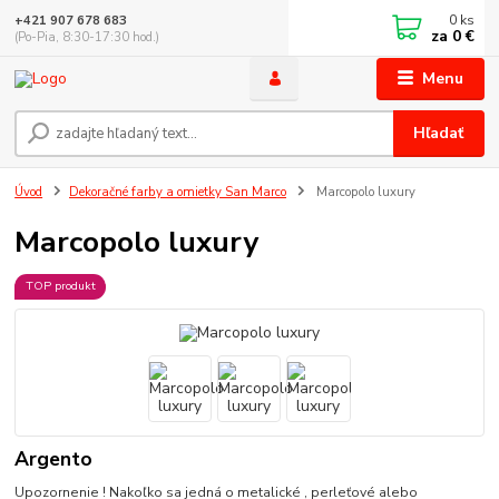
0
ks
+421 907 678 683
za
0 €
(Po-Pia, 8:30-17:30 hod.)
Menu
Hľadať
Úvod
Dekoračné farby a omietky San Marco
Marcopolo luxury
Marcopolo luxury
TOP produkt
Argento
Upozornenie ! Nakoľko sa jedná o metalické , perleťové alebo