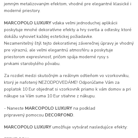
jemným metalizovaným efektom, vhodné pre elegantné klasické i
moderné priestory.
MARCOPOLO LUXURY
vďaka veľmi jednoduchej aplikácii
poskytuje mnohé dekoratívne efekty a hry svetla a odlesky, ktoré
dokážu vyhovieť každej estetickej požiadavke.
Nezameniteľný štýl tejto dekoratívnej záverečnej úpravy je vhodný
pre výraznú, ale veľmi elegantnú atmosféru a poskytuje
priestorom expresívnosť, pričom spája moderné rysy s
prvkami starobylého pôvabu.
Za rozdiel medzi skutočným a reálnym odtieňom vo vzorkovníku,
ktorý je nafotený NEZODPOVEDÁME! Odporúčame Vám za
poplatok 10 Eur objednať si vzorkovník priamo k vám domov a pri
nákupe sa Vám suma 10 Eur stiahne z nákupu.
- Naneste
MARCOPOLO LUXURY
na podklad
pripravený pomocou
DECORFOND
.
MARCOPOLO LUXURY
umožňuje vytvárať nasledujúce efekty: