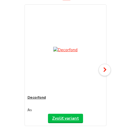
Decorfond
Atomo
/
ks
/
ks
Zvoliť variant