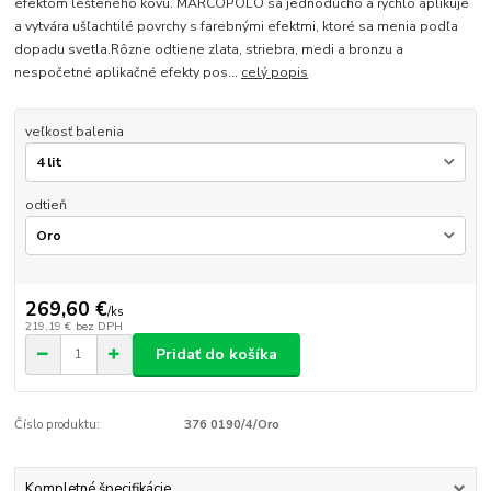
efektom lešteného kovu. MARCOPOLO sa jednoducho a rýchlo aplikuje
a vytvára ušľachtilé povrchy s farebnými efektmi, ktoré sa menia podľa
dopadu svetla.Rôzne odtiene zlata, striebra, medi a bronzu a
nespočetné aplikačné efekty pos...
celý popis
veľkosť balenia
odtieň
269,60 €
/
ks
219,19 €
bez DPH
Pridať do košíka
Číslo produktu:
376 0190/4/Oro
Kompletné špecifikácie