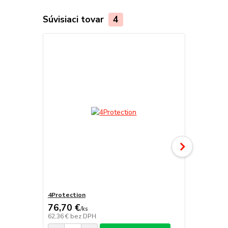
Súvisiaci tovar
4
4Protection
Atomo
76,70 €
/
ks
62,36 €
bez DPH
/
ks