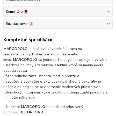
Komentáre
0
Súvisiaci tovar
4
Kompletné špecifikácie
MARCOPOLO
je špičková záverečná úprava na
realizáciu žiarivých stien s efektom lešteného
kovu.
MARCOPOLO
sa jednoducho a rýchlo aplikuje a vytvára
ušľachtilé povrchy s farebnými efektmi, ktoré sa menia podľa
dopadu svetla.
Rôzne odtiene zlata, striebra, medi a bronzu a
nespočetné aplikačné efekty poskytujú vhodné dekoratívne
riešenia na originálne ozvláštnenie moderných priestorov s
futuristickým dizajnom, ktoré takisto umožňujú zladiť priestory s
dobovým nábytkom.
- Naneste
MARCOPOLO
na podklad pripravený
pomocou
DECORFOND
.