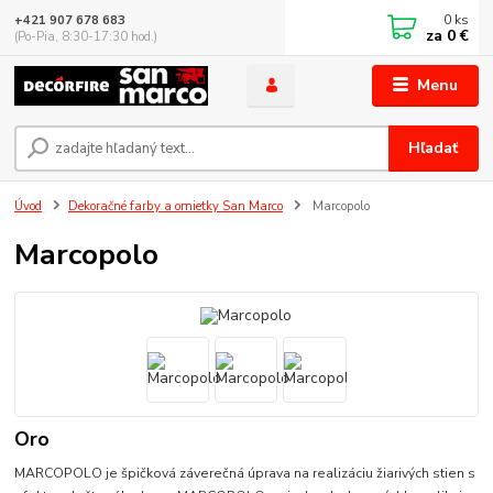
0
ks
+421 907 678 683
za
0 €
(Po-Pia, 8:30-17:30 hod.)
Menu
Hľadať
Úvod
Dekoračné farby a omietky San Marco
Marcopolo
Marcopolo
Oro
MARCOPOLO je špičková záverečná úprava na realizáciu žiarivých stien s