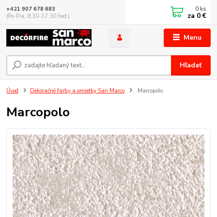
0
ks
+421 907 678 683
za
0 €
(Po-Pia, 8:30-17:30 hod.)
Menu
Hľadať
Úvod
Dekoračné farby a omietky San Marco
Marcopolo
Marcopolo