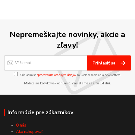
Nepremeškajte novinky, akcie a
zľavy!
Prihlásiť sa
Súhlasím so
spracovaním osobných údajov
za účelom zasielania newslettera.
Môžete sa kedykoľvek odhlásiť. Zasielame raz za 14 dní.
Informácie pre zákazníkov
O nás
Ako nakupovať