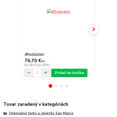
4Protection
Atomo
76,70 €
/
ks
62,36 €
bez DPH
/
ks
Pridať do košíka
Tovar zaradený v kategóriách
Dekoračné farby a omietky San Marco