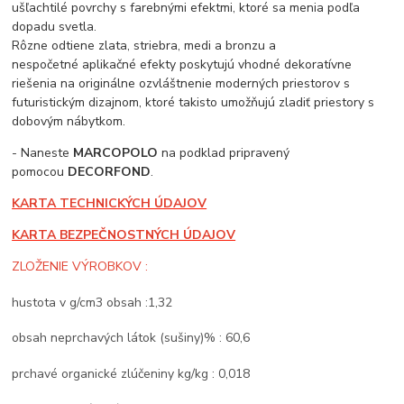
ušľachtilé povrchy s farebnými efektmi, ktoré sa menia podľa
dopadu svetla.
Rôzne odtiene zlata, striebra, medi a bronzu a
nespočetné aplikačné efekty poskytujú vhodné dekoratívne
riešenia na originálne ozvláštnenie moderných priestorov s
futuristickým dizajnom, ktoré takisto umožňujú zladiť priestory s
dobovým nábytkom.
- Naneste
MARCOPOLO
na podklad pripravený
pomocou
DECORFOND
.
KARTA TECHNICKÝCH ÚDAJOV
KARTA BEZPEČNOSTNÝCH ÚDAJOV
ZLOŽENIE VÝROBKOV :
hustota v g/cm3 obsah :1,32
obsah neprchavých látok (sušiny)% : 60,6
prchavé organické zlúčeniny kg/kg : 0,018