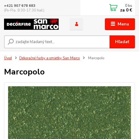
0
ks
+421 907 678 683
za
0 €
(Po-Pia, 8:30-17:30 hod.)
Menu
Hľadať
Úvod
Dekoračné farby a omietky San Marco
Marcopolo
Marcopolo