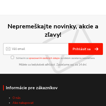
Nepremeškajte novinky, akcie a
zľavy!
Prihlásiť sa
Súhlasím so
spracovaním osobných údajov
za účelom zasielania newslettera.
Môžete sa kedykoľvek odhlásiť. Zasielame raz za 14 dní.
Informácie pre zákazníkov
O nás
Ako nakupovať