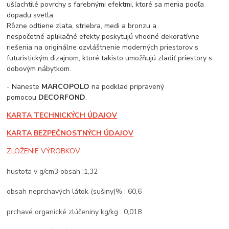
ušľachtilé povrchy s farebnými efektmi, ktoré sa menia podľa
dopadu svetla.
Rôzne odtiene zlata, striebra, medi a bronzu a
nespočetné aplikačné efekty poskytujú vhodné dekoratívne
riešenia na originálne ozvláštnenie moderných priestorov s
futuristickým dizajnom, ktoré takisto umožňujú zladiť priestory s
dobovým nábytkom.
- Naneste
MARCOPOLO
na podklad pripravený
pomocou
DECORFOND
.
KARTA TECHNICKÝCH ÚDAJOV
KARTA BEZPEČNOSTNÝCH ÚDAJOV
ZLOŽENIE VÝROBKOV :
hustota v g/cm3 obsah :1,32
obsah neprchavých látok (sušiny)% : 60,6
prchavé organické zlúčeniny kg/kg : 0,018