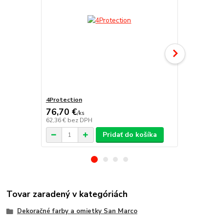
4Protection
Atomo
76,70 €
/
ks
62,36 €
bez DPH
/
ks
Pridať do košíka
Tovar zaradený v kategóriách
Dekoračné farby a omietky San Marco