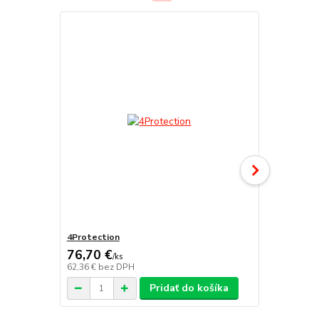
4Protection
Atomo
76,70 €
/
ks
62,36 €
bez DPH
/
ks
Pridať do košíka