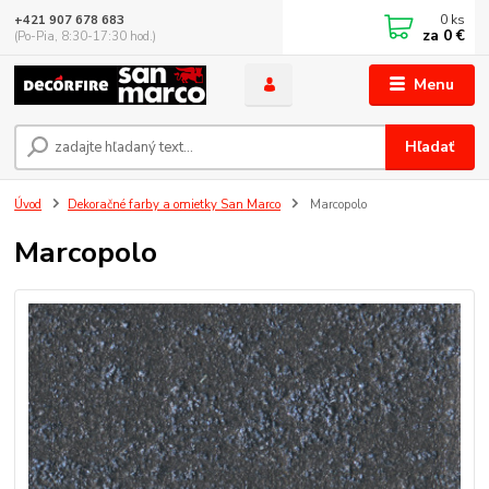
0
ks
+421 907 678 683
za
0 €
(Po-Pia, 8:30-17:30 hod.)
Menu
Hľadať
Úvod
Dekoračné farby a omietky San Marco
Marcopolo
Marcopolo