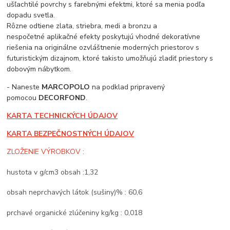
ušľachtilé povrchy s farebnými efektmi, ktoré sa menia podľa
dopadu svetla.
Rôzne odtiene zlata, striebra, medi a bronzu a
nespočetné aplikačné efekty poskytujú vhodné dekoratívne
riešenia na originálne ozvláštnenie moderných priestorov s
futuristickým dizajnom, ktoré takisto umožňujú zladiť priestory s
dobovým nábytkom.
- Naneste
MARCOPOLO
na podklad pripravený
pomocou
DECORFOND
.
KARTA TECHNICKÝCH ÚDAJOV
KARTA BEZPEČNOSTNÝCH ÚDAJOV
ZLOŽENIE VÝROBKOV :
hustota v g/cm3 obsah :1,32
obsah neprchavých látok (sušiny)% : 60,6
prchavé organické zlúčeniny kg/kg : 0,018