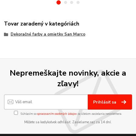
Tovar zaradený v kategóriách
Dekoračné farby a omietky San Marco
Nepremeškajte novinky, akcie a
zľavy!
Prihlásiť sa
Súhlasím so
spracovaním osobných údajov
za účelom zasielania newslettera.
Môžete sa kedykoľvek odhlásiť. Zasielame raz za 14 dní.