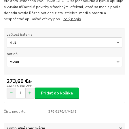
efektom lešteného kovu. MARCOPOLO sa jednoducho a rýchlo aplikuje
a vytvára ušľachtilé povrchy s farebnými efektmi, ktoré sa menia podľa
dopadu svetla.Rôzne odtiene zlata, striebra, medi a bronzu a
nespočetné aplikačné efekty pos...
celý popis
veľkosť balenia
odtieň
273,60 €
/
ks
222,44 €
bez DPH
Pridať do košíka
Číslo produktu:
376 0170/4/M248
Kompletné špecifikácie