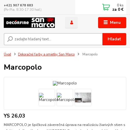
0
ks
+421 907 678 683
za
0 €
(Po-Pia, 8:30-17:30 hod.)
Menu
Hľadať
Úvod
Dekoračné farby a omietky San Marco
Marcopolo
Marcopolo
YS 26,03
MARCOPOLO je špičková záverečná úprava na realizáciu žiarivých stien s