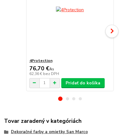
4Protection
Atomo
76,70 €
/
ks
62,36 €
bez DPH
/
ks
Pridať do košíka
Tovar zaradený v kategóriách
Dekoračné farby a omietky San Marco