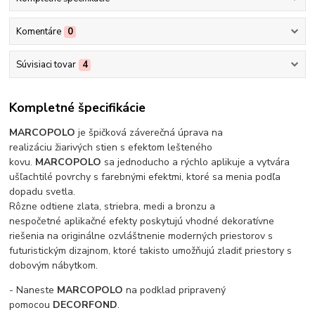
Komentáre
0
Súvisiaci tovar
4
Kompletné špecifikácie
MARCOPOLO
je špičková záverečná úprava na
realizáciu žiarivých stien s efektom lešteného
kovu.
MARCOPOLO
sa jednoducho a rýchlo aplikuje a vytvára
ušľachtilé povrchy s farebnými efektmi, ktoré sa menia podľa
dopadu svetla.
Rôzne odtiene zlata, striebra, medi a bronzu a
nespočetné aplikačné efekty poskytujú vhodné dekoratívne
riešenia na originálne ozvláštnenie moderných priestorov s
futuristickým dizajnom, ktoré takisto umožňujú zladiť priestory s
dobovým nábytkom.
- Naneste
MARCOPOLO
na podklad pripravený
pomocou
DECORFOND
.