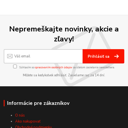
Nepremeškajte novinky, akcie a
zľavy!
Prihlásiť sa
Súhlasím so
spracovaním osobných údajov
za účelom zasielania newslettera.
Môžete sa kedykoľvek odhlásiť. Zasielame raz za 14 dní.
Informácie pre zákazníkov
O nás
Ako nakupovať
Obchodné podmienky