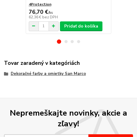
4Protection
Atomo
76,70 €
/
ks
62,36 €
bez DPH
/
ks
Pridať do košíka
Tovar zaradený v kategóriách
Dekoračné farby a omietky San Marco
Nepremeškajte novinky, akcie a
zľavy!