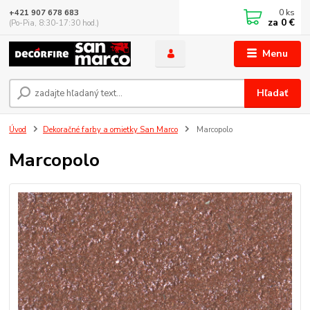
0
ks
+421 907 678 683
za
0 €
(Po-Pia, 8:30-17:30 hod.)
Menu
Hľadať
Úvod
Dekoračné farby a omietky San Marco
Marcopolo
Marcopolo