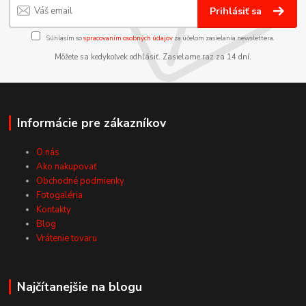
Prihlásiť sa
Súhlasím so
spracovaním osobných údajov
za účelom zasielania newslettera.
Môžete sa kedykoľvek odhlásiť. Zasielame raz za 14 dní.
Informácie pre zákazníkov
O nás
Ako nakupovať
Obchodné podmienky
Fotogaléria
Kontakty
Blog
Vrátenie tovaru
Najčítanejšie na blogu