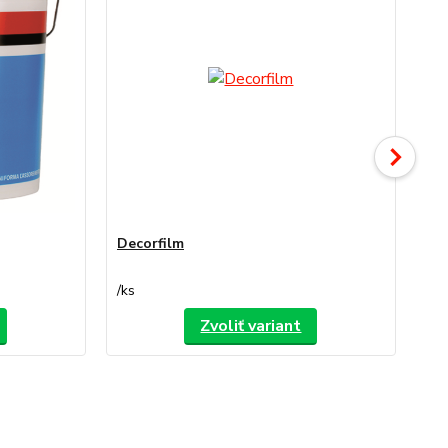
Decorfilm
De
/
ks
/
ks
Zvoliť variant