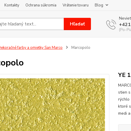
Kontakty
Ochrana súkromia
Vrátenie tovaru
Blog
Neviet
Hľadať
+421
(Po-Pi
ekoračné farby a omietky San Marco
Marcopolo
opolo
YE 1
MARCOP
stien 
rýchlo 
ktoré 
medi a