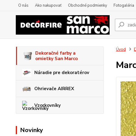
O nás
Ako nakupovať
Obchodné podmienky
Fotogaléria
Úvod
D
Dekoračné farby a
omietky San Marco
Marc
Náradie pre dekoratérov
Ohrievače AIRREX
Vzorkovníky
Novinky