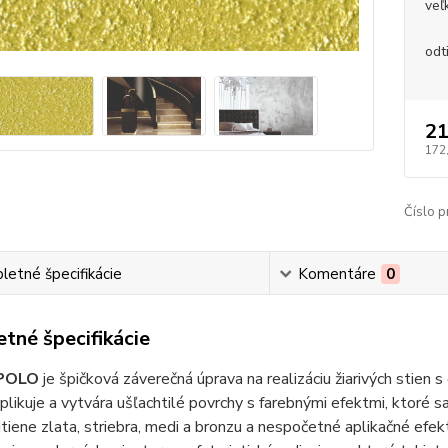
veľ
odt
21
172
Číslo p
etné špecifikácie
Komentáre
0
tné špecifikácie
POLO
je špičková záverečná úprava na realizáciu žiarivých stien
aplikuje a vytvára ušľachtilé povrchy s farebnými efektmi, ktoré 
iene zlata, striebra, medi a bronzu a nespočetné aplikačné efek