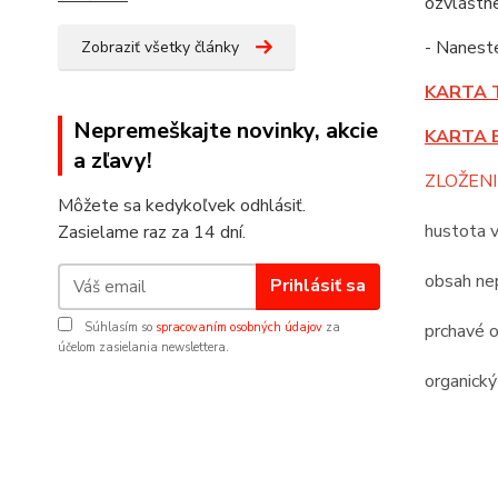
ozvláštne
- Nanes
Zobraziť všetky články
KARTA 
Nepremeškajte novinky, akcie
KARTA 
a zľavy!
ZLOŽENI
Môžete sa kedykoľvek odhlásiť.
hustota 
Zasielame raz za 14 dní.
obsah nep
Prihlásiť sa
Súhlasím so
spracovaním osobných údajov
za
prchavé o
účelom zasielania newslettera.
organický