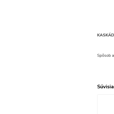
KASKÁD
Spôsob ap
Súvisia