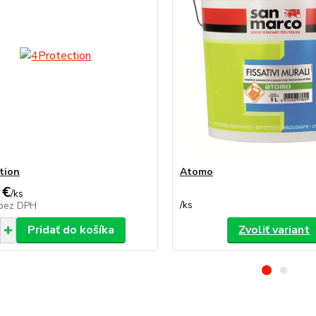
tion
Atomo
 €
/
ks
/
ks
bez DPH
Pridať do košíka
Zvoliť variant