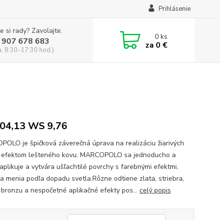
Prihlásenie
e si rady? Zavolajte.
0
ks
 907 678 683
za
0 €
a, 8:30-17:30 hod.)
04,13 WS 9,76
OLO je špičková záverečná úprava na realizáciu žiarivých
s efektom lešteného kovu. MARCOPOLO sa jednoducho a
aplikuje a vytvára ušľachtilé povrchy s farebnými efektmi,
sa menia podľa dopadu svetla.Rôzne odtiene zlata, striebra,
 bronzu a nespočetné aplikačné efekty pos...
celý popis