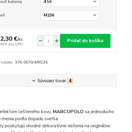
kosť balenia
ieň
2,30 €
/
ks
Pridať do košíka
,60 €
bez DPH
roduktu:
376 0070/4/M236
Súvisiaci tovar
4
 s efektom lešteného kovu.
MARCOPOLO
sa jednoducho
sa menia podľa dopadu svetla.
ty poskytujú vhodné dekoratívne riešenia na originálne