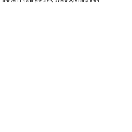
to umožňujú zladiť priestory s dobovým nábytkom.