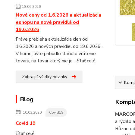
18.06.2026
Nové ceny od 1.6.2026 a aktualizácia
eshopu na nové pravidlá od
19.6.2026
Práve prebieha aktualizácia cien od
1.6.2026 a nových pravidiel od 19.6.2026 .
V hornej lište pribudlo tlačidlo vrátenie
tovaru, na tovar ktorý nie je...
čítať celé
Zobraziť všetky novinky
Kompl
Blog
Komple
10.03.2020
Covid19
MARCO
a rýchlo 
Covid 19
Rôzne odt
čítať celé