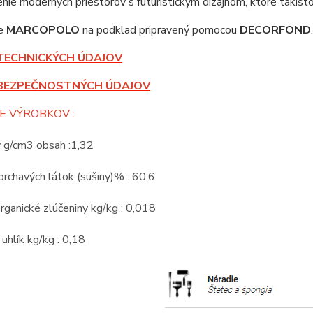
nie moderných priestorov s futuristickým dizajnom, ktoré takis
te
MARCOPOLO
na podklad pripravený pomocou
DECORFOND
.
TECHNICKÝCH ÚDAJOV
BEZPEČNOSTNÝCH ÚDAJOV
E VÝROBKOV :
v g/cm3 obsah :1,32
rchavých látok (sušiny)% : 60,6
rganické zlúčeniny kg/kg : 0,018
 uhlík kg/kg : 0,18