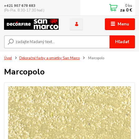
0
ks
+421 907 678 683
za
0 €
(Po-Pia, 8:30-17:30 hod.)
Menu
Hľadať
Úvod
Dekoračné farby a omietky San Marco
Marcopolo
Marcopolo