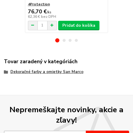
4Protection
Atomo
76,70 €
/
ks
62,36 €
bez DPH
/
ks
Pridať do košíka
Tovar zaradený v kategóriách
Dekoračné farby a omietky San Marco
Nepremeškajte novinky, akcie a
zľavy!