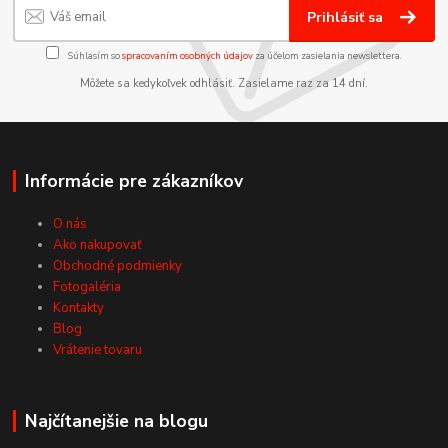
Prihlásiť sa
Súhlasím so
spracovaním osobných údajov
za účelom zasielania newslettera.
Môžete sa kedykoľvek odhlásiť. Zasielame raz za 14 dní.
Informácie pre zákazníkov
O nás
Ako nakupovať
Obchodné podmienky
Fotogaléria
Kontakty
Blog
Vrátenie tovaru
Najčítanejšie na blogu