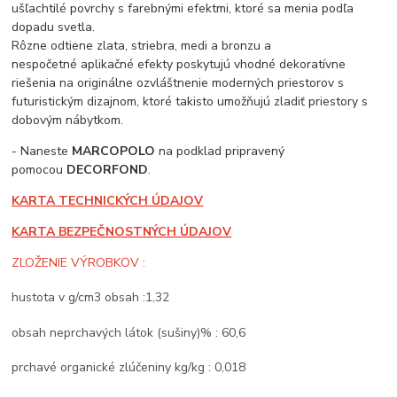
ušľachtilé povrchy s farebnými efektmi, ktoré sa menia podľa
dopadu svetla.
Rôzne odtiene zlata, striebra, medi a bronzu a
nespočetné aplikačné efekty poskytujú vhodné dekoratívne
riešenia na originálne ozvláštnenie moderných priestorov s
futuristickým dizajnom, ktoré takisto umožňujú zladiť priestory s
dobovým nábytkom.
- Naneste
MARCOPOLO
na podklad pripravený
pomocou
DECORFOND
.
KARTA TECHNICKÝCH ÚDAJOV
KARTA BEZPEČNOSTNÝCH ÚDAJOV
ZLOŽENIE VÝROBKOV :
hustota v g/cm3 obsah :1,32
obsah neprchavých látok (sušiny)% : 60,6
prchavé organické zlúčeniny kg/kg : 0,018