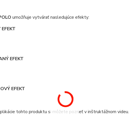
POLO
umožňuje vytvárať nasledujúce efekty:
 EFEKT
ANÝ EFEKT
OVÝ EFEKT
likácie tohto produktu si môžete pozrieť v inštruktážnom videu.