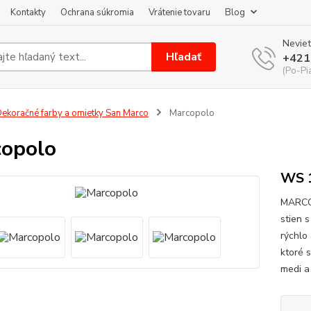
Kontakty
Ochrana súkromia
Vrátenie tovaru
Blog
Neviet
Hľadať
+421
(Po-Pi
ekoračné farby a omietky San Marco
Marcopolo
opolo
WS 1
MARCOP
stien 
rýchlo 
ktoré 
medi a