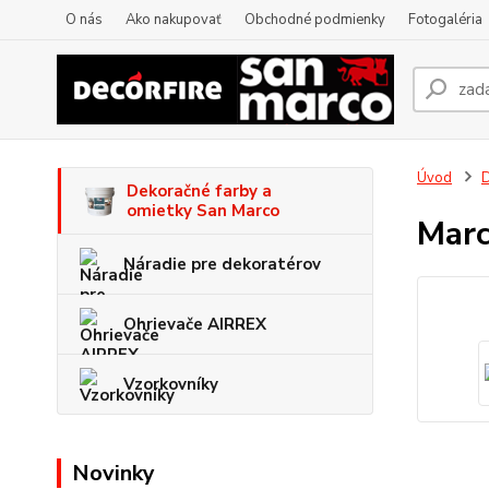
O nás
Ako nakupovať
Obchodné podmienky
Fotogaléria
Úvod
D
Dekoračné farby a
omietky San Marco
Marc
Náradie pre dekoratérov
Ohrievače AIRREX
Vzorkovníky
Novinky