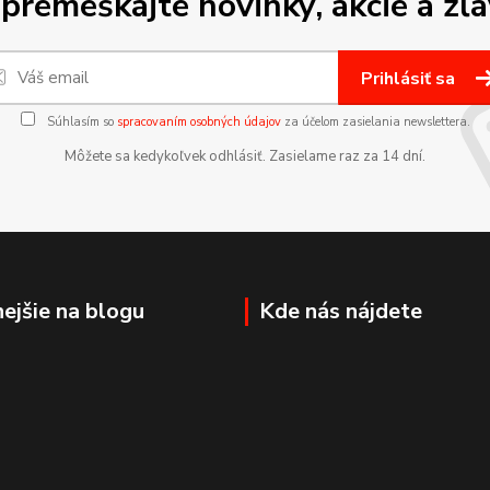
premeškajte novinky, akcie a zľa
Prihlásiť sa
Súhlasím so
spracovaním osobných údajov
za účelom zasielania newslettera.
Môžete sa kedykoľvek odhlásiť. Zasielame raz za 14 dní.
nejšie na blogu
Kde nás nájdete