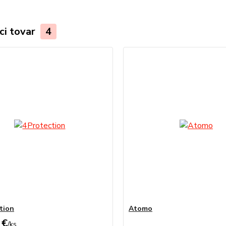
ci tovar
4
tion
Atomo
 €
/
ks