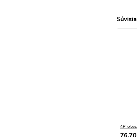
Súvisia
4Protec
76,70