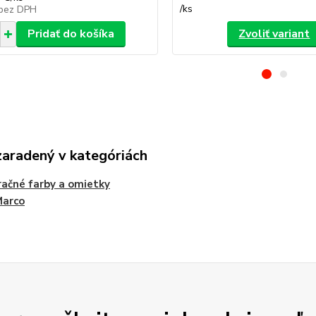
/
ks
bez DPH
Pridať do košíka
Zvoliť variant
zaradený v kategóriách
ačné farby a omietky
Marco