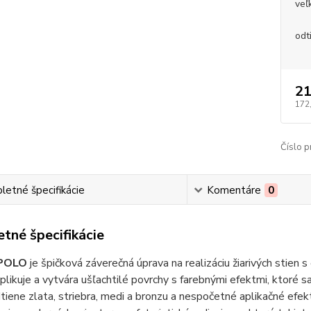
veľ
odt
21
172
Číslo p
etné špecifikácie
Komentáre
0
tné špecifikácie
POLO
je špičková záverečná úprava na realizáciu žiarivých stien
aplikuje a vytvára ušľachtilé povrchy s farebnými efektmi, ktoré 
iene zlata, striebra, medi a bronzu a nespočetné aplikačné efek