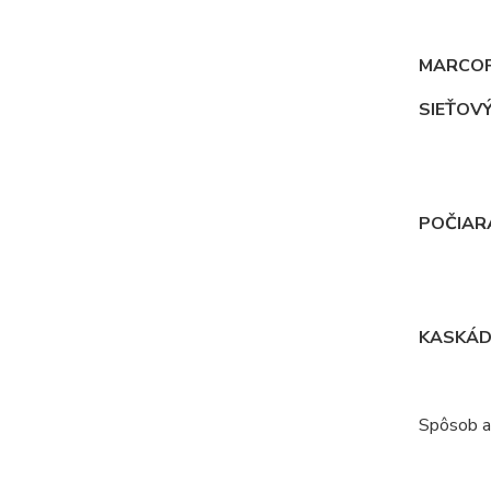
MARCO
SIEŤOVÝ
POČIAR
KASKÁD
Spôsob ap