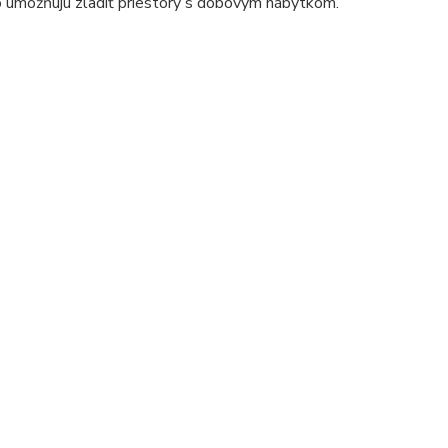
to umožňujú zladiť priestory s dobovým nábytkom.