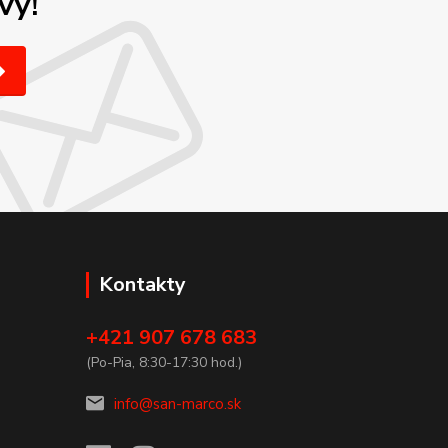
vy!
Kontakty
+421 907 678 683
(Po-Pia, 8:30-17:30 hod.)
info@san-marco.sk