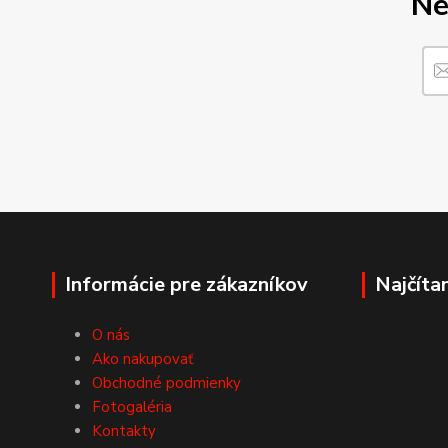
Ne
Informácie pre zákazníkov
Najčíta
O nás
Ako nakupovať
Obchodné podmienky
Fotogaléria
Kontakty