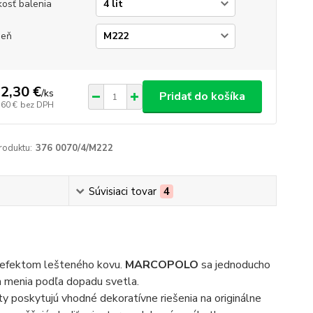
kosť balenia
ieň
2,30 €
/
ks
Pridať do košíka
,60 €
bez DPH
roduktu:
376 0070/4/M222
Súvisiaci tovar
4
 s efektom lešteného kovu.
MARCOPOLO
sa jednoducho
sa menia podľa dopadu svetla.
ty poskytujú vhodné dekoratívne riešenia na originálne