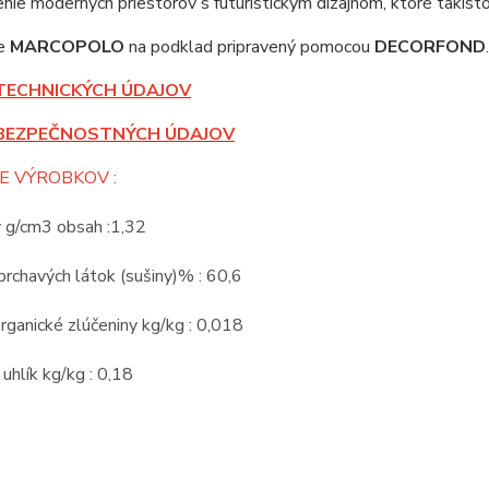
nie moderných priestorov s futuristickým dizajnom, ktoré takis
te
MARCOPOLO
na podklad pripravený pomocou
DECORFOND
.
TECHNICKÝCH ÚDAJOV
BEZPEČNOSTNÝCH ÚDAJOV
E VÝROBKOV :
v g/cm3 obsah :1,32
rchavých látok (sušiny)% : 60,6
rganické zlúčeniny kg/kg : 0,018
 uhlík kg/kg : 0,18