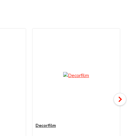
Decorfilm
De