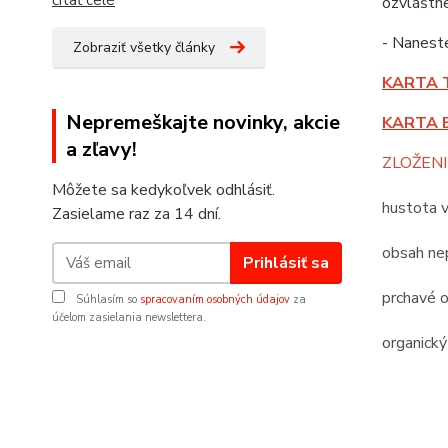
čítať celé
ozvláštne
- Nanes
Zobraziť všetky články
KARTA 
Nepremeškajte novinky, akcie
KARTA 
a zľavy!
ZLOŽENI
Môžete sa kedykoľvek odhlásiť.
hustota 
Zasielame raz za 14 dní.
obsah nep
Prihlásiť sa
prchavé o
Súhlasím so
spracovaním osobných údajov
za
účelom zasielania newslettera.
organický