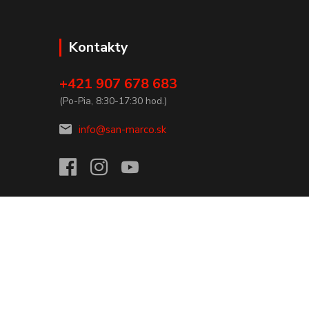
Kontakty
+421 907 678 683
(Po-Pia, 8:30-17:30 hod.)
info@san-marco.sk
Vytvorené na
Eshop-rychlo.sk