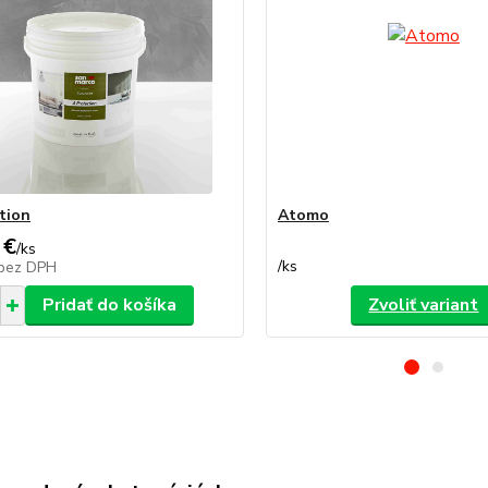
tion
Atomo
 €
/
ks
/
ks
bez DPH
Pridať do košíka
Zvoliť variant