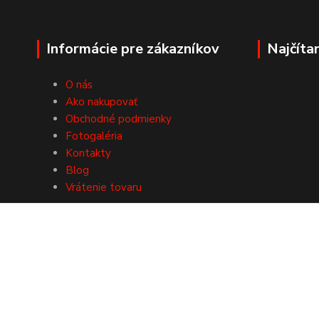
Informácie pre zákazníkov
Najčíta
O nás
Ako nakupovať
Obchodné podmienky
Fotogaléria
Kontakty
Blog
Vrátenie tovaru