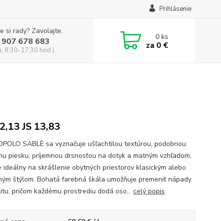
Prihlásenie
e si rady? Zavolajte.
0
ks
 907 678 683
za
0 €
a, 8:30-17:30 hod.)
2,13 JS 13,83
OLO SABLÈ sa vyznačuje ušľachtilou textúrou, podobnou
u piesku, príjemnou drsnosťou na dotyk a matným vzhľadom,
je ideálny na skrášlenie obytných priestorov klasickým alebo
ým štýlom. Bohatá farebná škála umožňuje premeniť nápady
litu, pričom každému prostrediu dodá oso...
celý popis