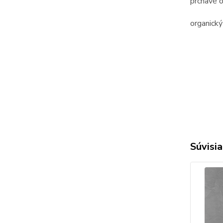
prchavé o
organický
Súvisia