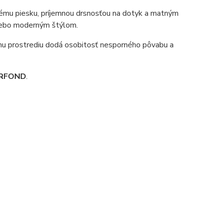
nému piesku, príjemnou drsnosťou na dotyk a matným
alebo moderným štýlom.
mu prostrediu dodá osobitosť nesporného pôvabu a
RFOND
.