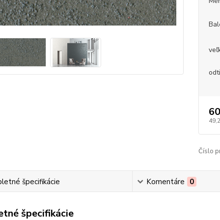
Mer
Bal
veľ
odt
60
49,
Číslo p
etné špecifikácie
Komentáre
0
tné špecifikácie