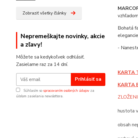
MARCOP
Zobraziť všetky články
vzhľadom,
Bohatá f
Nepremeškajte novinky, akcie
elegancie
a zľavy!
- Nanes
Môžete sa kedykoľvek odhlásiť.
Zasielame raz za 14 dní.
KARTA 
Prihlásiť sa
KARTA 
Súhlasím so
spracovaním osobných údajov
za
ZLOŽENI
účelom zasielania newslettera.
hustota 
obsah nep