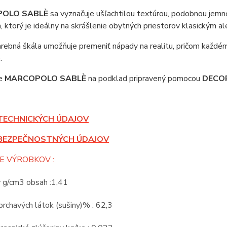
OLO SABLÈ
sa vyznačuje ušľachtilou textúrou, podobnou jem
 ktorý je ideálny na skrášlenie obytných priestorov klasickým 
arebná škála umožňuje premeniť nápady na realitu, pričom každé
.
te
MARCOPOLO SABLÈ
na podklad pripravený pomocou
DECO
TECHNICKÝCH ÚDAJOV
BEZPEČNOSTNÝCH ÚDAJOV
E VÝROBKOV :
v g/cm3 obsah :1,41
rchavých látok (sušiny)% : 62,3