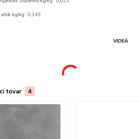
rganické zlúčeniny kg/kg : 0,023
 uhlík kg/kg : 0,149
VIDEÁ
ci tovar
4