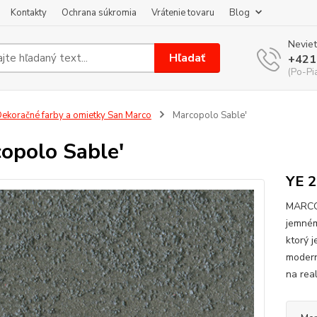
Kontakty
Ochrana súkromia
Vrátenie tovaru
Blog
Neviet
Hľadať
+421
(Po-Pi
ekoračné farby a omietky San Marco
Marcopolo Sable'
opolo Sable'
YE 2
MARCOP
jemném
ktorý 
modern
na rea