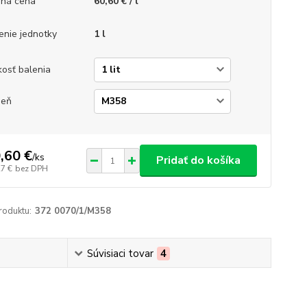
ná cena
60,60 € / l
enie jednotky
1 l
kosť balenia
ieň
,60 €
/
ks
Pridať do košíka
27 €
bez DPH
roduktu:
372 0070/1/M358
Súvisiaci tovar
4