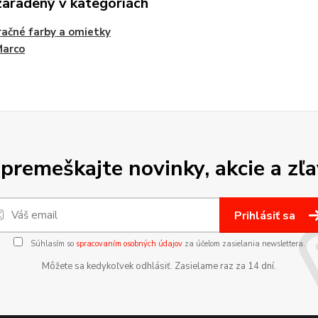
zaradený v kategóriách
ačné farby a omietky
Marco
premeškajte novinky, akcie a zľa
Prihlásiť sa
Súhlasím so
spracovaním osobných údajov
za účelom zasielania newslettera.
Môžete sa kedykoľvek odhlásiť. Zasielame raz za 14 dní.