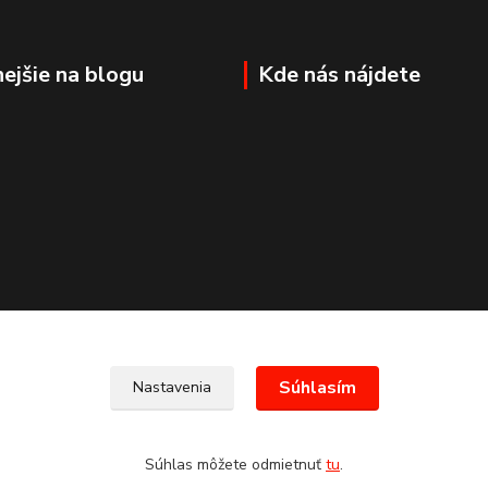
nejšie na blogu
Kde nás nájdete
Súhlasím
Nastavenia
Súhlas môžete odmietnuť
tu
.