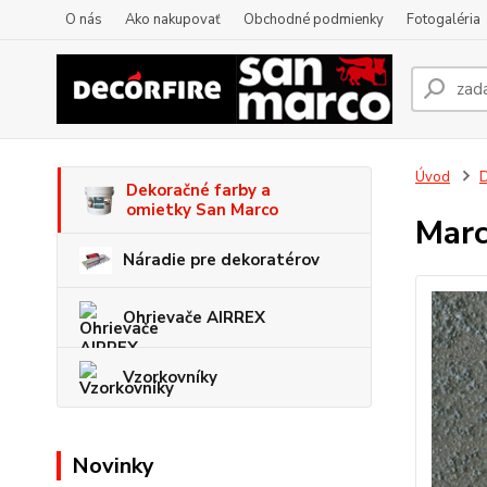
O nás
Ako nakupovať
Obchodné podmienky
Fotogaléria
Úvod
D
Dekoračné farby a
omietky San Marco
Marc
Náradie pre dekoratérov
Ohrievače AIRREX
Vzorkovníky
Novinky