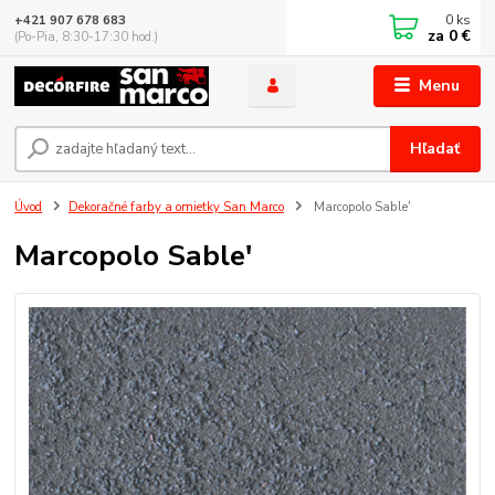
0
ks
+421 907 678 683
za
0 €
(Po-Pia, 8:30-17:30 hod.)
Menu
Hľadať
Úvod
Dekoračné farby a omietky San Marco
Marcopolo Sable'
Marcopolo Sable'