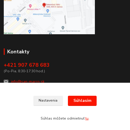
Kontakty
+421 907 678 683
(Po-Pia, 8:30-17:30 hod.)
info@san-marco.sk
Súhlasím
Nastavenia
Súhlas môžete odmietnuť
tu
.
Vytvorené na
Eshop-rychlo.sk