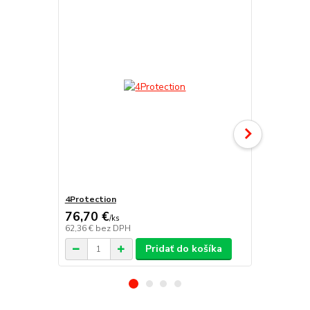
4Protection
Atomo
76,70 €
/
ks
62,36 €
bez DPH
/
ks
Pridať do košíka