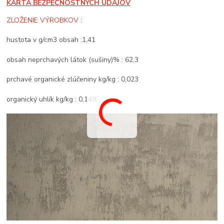
KARTA BEZPEČNOSTNÝCH ÚDAJOV
ZLOŽENIE VÝROBKOV :
hustota v g/cm3 obsah :1,41
obsah neprchavých látok (sušiny)% : 62,3
prchavé organické zlúčeniny kg/kg : 0,023
organický uhlík kg/kg : 0,149