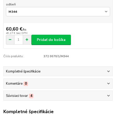
odtieň
60,60 €
/
ks
49,27 €
bez DPH
Pridať do košíka
Číslo produktu:
372 0070/1/M344
Kompletné špecifikácie
Komentáre
0
Súvisiaci tovar
4
Kompletné špecifikácie