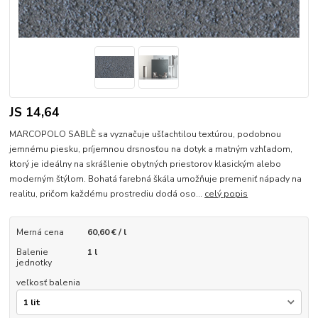
JS 14,64
MARCOPOLO SABLÈ sa vyznačuje ušľachtilou textúrou, podobnou
jemnému piesku, príjemnou drsnosťou na dotyk a matným vzhľadom,
ktorý je ideálny na skrášlenie obytných priestorov klasickým alebo
moderným štýlom. Bohatá farebná škála umožňuje premeniť nápady na
realitu, pričom každému prostrediu dodá oso...
celý popis
Merná cena
60,60 € / l
Balenie
1 l
jednotky
veľkosť balenia