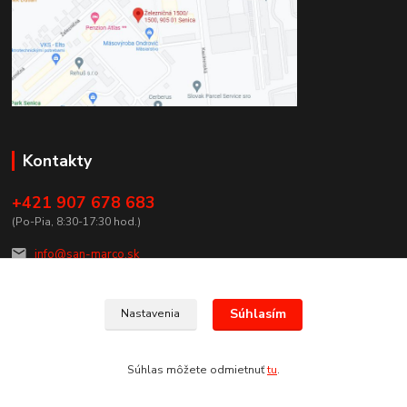
Kontakty
+421 907 678 683
(Po-Pia, 8:30-17:30 hod.)
info@san-marco.sk
Súhlasím
Nastavenia
Súhlas môžete odmietnuť
tu
.
Vytvorené na
Eshop-rychlo.sk