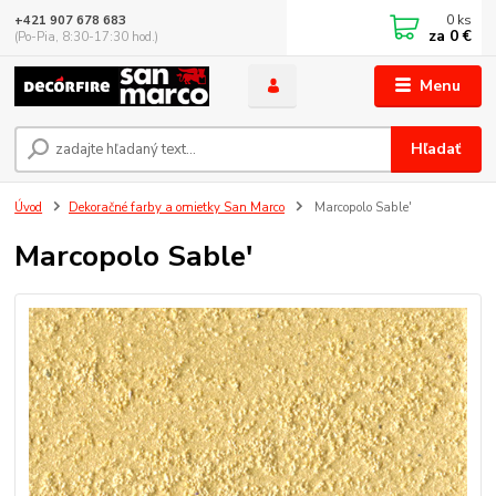
0
ks
+421 907 678 683
za
0 €
(Po-Pia, 8:30-17:30 hod.)
Menu
Hľadať
Úvod
Dekoračné farby a omietky San Marco
Marcopolo Sable'
Marcopolo Sable'