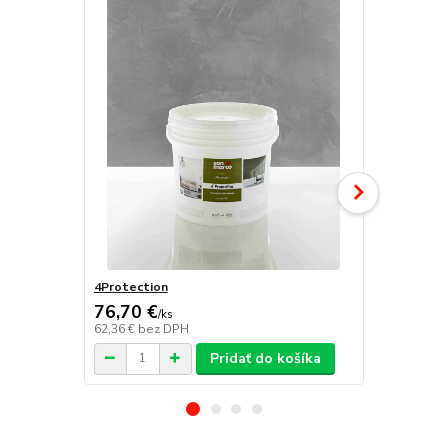
4Protection
Atomo
76,70 €
/
ks
62,36 €
bez DPH
/
ks
Pridať do košíka