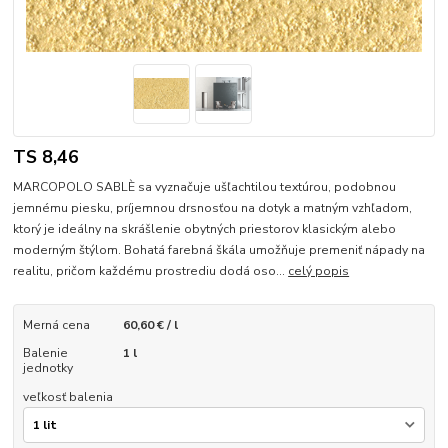
TS 8,46
MARCOPOLO SABLÈ sa vyznačuje ušľachtilou textúrou, podobnou
jemnému piesku, príjemnou drsnosťou na dotyk a matným vzhľadom,
ktorý je ideálny na skrášlenie obytných priestorov klasickým alebo
moderným štýlom. Bohatá farebná škála umožňuje premeniť nápady na
realitu, pričom každému prostrediu dodá oso...
celý popis
Merná cena
60,60 € / l
Balenie
1 l
jednotky
veľkosť balenia