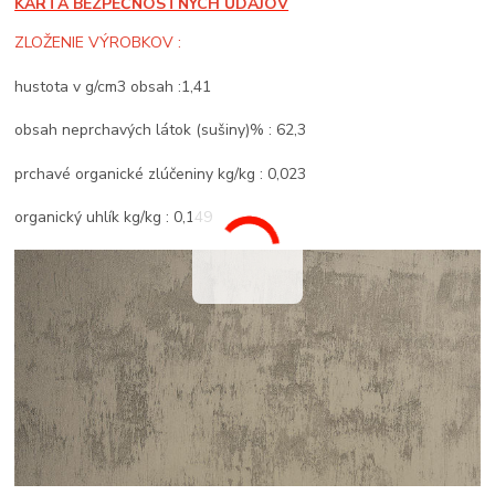
KARTA BEZPEČNOSTNÝCH ÚDAJOV
ZLOŽENIE VÝROBKOV :
hustota v g/cm3 obsah :1,41
obsah neprchavých látok (sušiny)% : 62,3
prchavé organické zlúčeniny kg/kg : 0,023
organický uhlík kg/kg : 0,149