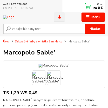
0
ks
+421 907 678 683
za
0 €
(Po-Pia, 8:30-17:30 hod.)
Menu
Hľadať
Úvod
Dekoračné farby a omietky San Marco
Marcopolo Sable'
Marcopolo Sable'
TS 1,79 WS 0,49
MARCOPOLO SABLÈ sa vyznačuje ušľachtilou textúrou, podobnou
jemnému piesku, príjemnou drsnosťou na dotyk a matným vzhľadom,