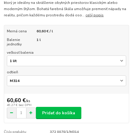
ktorý je ideálny na skrášlenie obytných priestorov klasickým alebo
moderným štýlom. Bohatá farebná škála umožňuje premeniť nápady na
realitu, pričom každému prostrediu dodá oso...
celý popis
Merná cena
60,60 € / l
Balenie
1 l
jednotky
veľkosť balenia
odtieň
60,60 €
/
ks
49,27 €
bez DPH
Pridať do košíka
Číslo produktu:
372 0070/1/M314