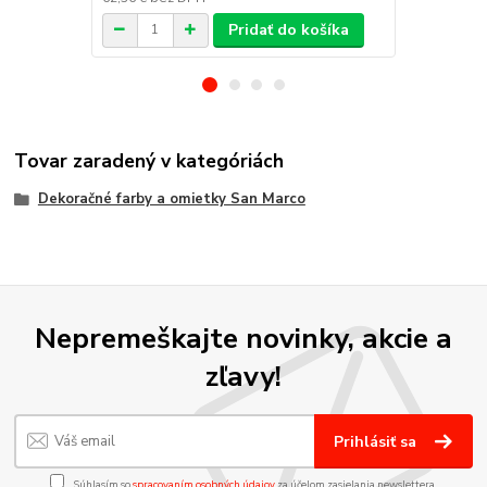
Pridať do košíka
Tovar zaradený v kategóriách
Dekoračné farby a omietky San Marco
Nepremeškajte novinky, akcie a
zľavy!
Prihlásiť sa
Súhlasím so
spracovaním osobných údajov
za účelom zasielania newslettera.