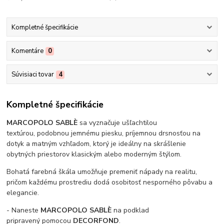
Kompletné špecifikácie
Komentáre
0
Súvisiaci tovar
4
Kompletné špecifikácie
MARCOPOLO SABLÈ
sa vyznačuje ušľachtilou
textúrou, podobnou jemnému piesku, príjemnou drsnosťou na
dotyk a matným vzhľadom, ktorý je ideálny na skrášlenie
obytných priestorov klasickým alebo moderným štýlom.
Bohatá farebná škála umožňuje premeniť nápady na realitu,
pričom každému prostrediu dodá osobitosť nesporného pôvabu a
elegancie.
- Naneste
MARCOPOLO SABLÈ
na podklad
pripravený pomocou
DECORFOND
.