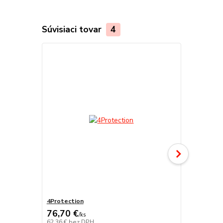
Súvisiaci tovar
4
4Protection
Atomo
76,70 €
/
ks
62,36 €
bez DPH
/
ks