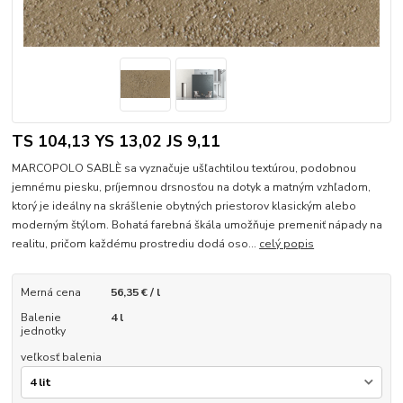
TS 104,13 YS 13,02 JS 9,11
MARCOPOLO SABLÈ sa vyznačuje ušľachtilou textúrou, podobnou
jemnému piesku, príjemnou drsnosťou na dotyk a matným vzhľadom,
ktorý je ideálny na skrášlenie obytných priestorov klasickým alebo
moderným štýlom. Bohatá farebná škála umožňuje premeniť nápady na
realitu, pričom každému prostrediu dodá oso...
celý popis
Merná cena
56,35 € / l
Balenie
4 l
jednotky
veľkosť balenia