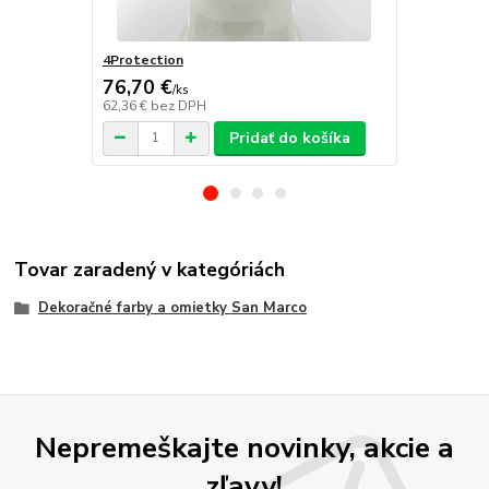
4Protection
Atomo
76,70 €
/
ks
62,36 €
bez DPH
/
ks
Pridať do košíka
Tovar zaradený v kategóriách
Dekoračné farby a omietky San Marco
Nepremeškajte novinky, akcie a
zľavy!