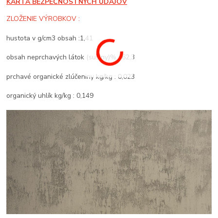
KARTA BEZPEČNOSTNÝCH ÚDAJOV
ZLOŽENIE VÝROBKOV :
hustota v g/cm3 obsah :1,41
obsah neprchavých látok (sušiny)% : 62,3
prchavé organické zlúčeniny kg/kg : 0,023
organický uhlík kg/kg : 0,149