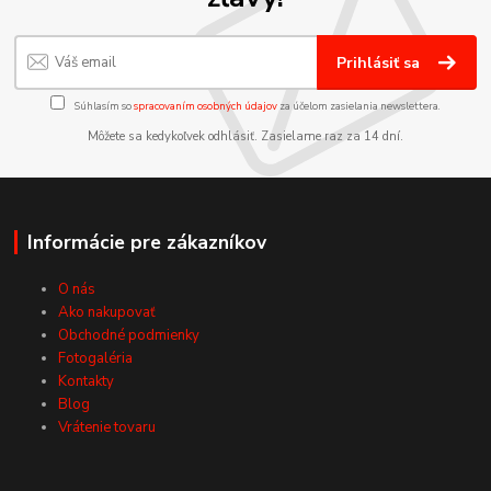
Prihlásiť sa
Súhlasím so
spracovaním osobných údajov
za účelom zasielania newslettera.
Môžete sa kedykoľvek odhlásiť. Zasielame raz za 14 dní.
Informácie pre zákazníkov
O nás
Ako nakupovať
Obchodné podmienky
Fotogaléria
Kontakty
Blog
Vrátenie tovaru