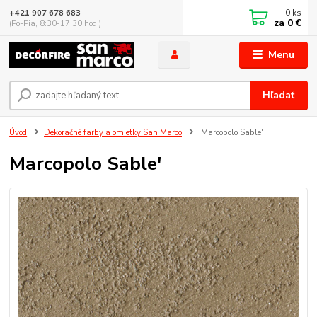
0
ks
+421 907 678 683
za
0 €
(Po-Pia, 8:30-17:30 hod.)
Menu
Hľadať
Úvod
Dekoračné farby a omietky San Marco
Marcopolo Sable'
Marcopolo Sable'