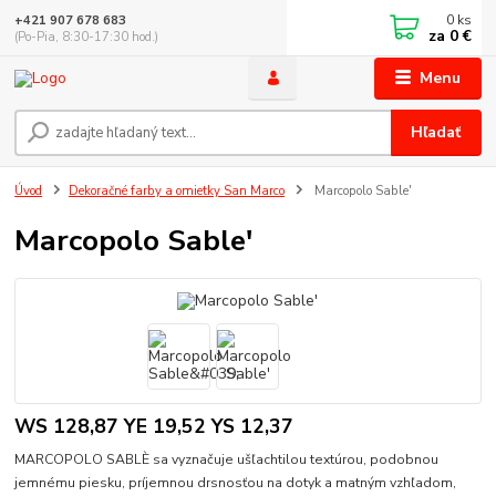
0
ks
+421 907 678 683
za
0 €
(Po-Pia, 8:30-17:30 hod.)
Menu
Hľadať
Úvod
Dekoračné farby a omietky San Marco
Marcopolo Sable'
Marcopolo Sable'
WS 128,87 YE 19,52 YS 12,37
MARCOPOLO SABLÈ sa vyznačuje ušľachtilou textúrou, podobnou
jemnému piesku, príjemnou drsnosťou na dotyk a matným vzhľadom,