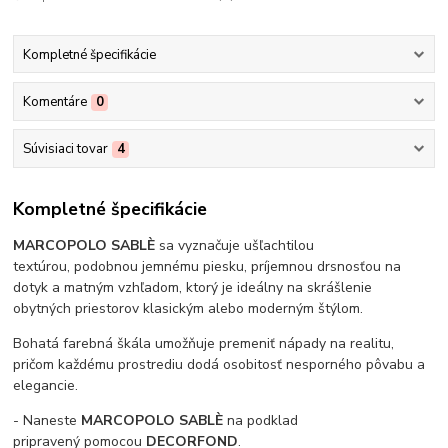
Kompletné špecifikácie
Komentáre
0
Súvisiaci tovar
4
Kompletné špecifikácie
MARCOPOLO SABLÈ
sa vyznačuje ušľachtilou
textúrou, podobnou jemnému piesku, príjemnou drsnosťou na
dotyk a matným vzhľadom, ktorý je ideálny na skrášlenie
obytných priestorov klasickým alebo moderným štýlom.
Bohatá farebná škála umožňuje premeniť nápady na realitu,
pričom každému prostrediu dodá osobitosť nesporného pôvabu a
elegancie.
- Naneste
MARCOPOLO SABLÈ
na podklad
pripravený pomocou
DECORFOND
.