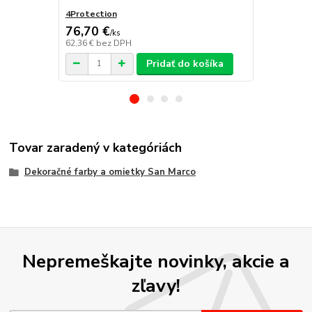
4Protection
Atomo
76,70 €
/
ks
62,36 €
bez DPH
/
ks
Pridať do košíka
Tovar zaradený v kategóriách
Dekoračné farby a omietky San Marco
Nepremeškajte novinky, akcie a
zľavy!