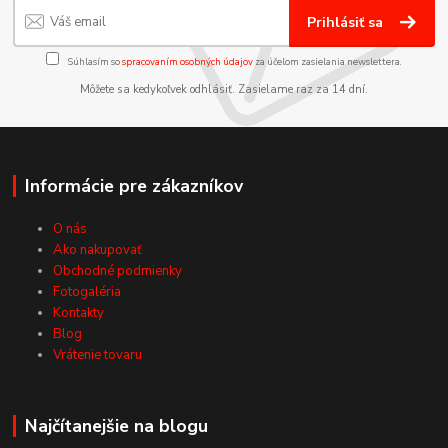
Prihlásiť sa
Súhlasím so
spracovaním osobných údajov
za účelom zasielania newslettera.
Môžete sa kedykoľvek odhlásiť. Zasielame raz za 14 dní.
Informácie pre zákazníkov
O nás
Ako nakupovať
Obchodné podmienky
Fotogaléria
Kontakty
Blog
Vrátenie tovaru
Najčítanejšie na blogu