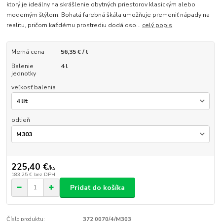
ktorý je ideálny na skrášlenie obytných priestorov klasickým alebo
moderným štýlom. Bohatá farebná škála umožňuje premeniť nápady na
realitu, pričom každému prostrediu dodá oso...
celý popis
Merná cena
56,35 € / l
Balenie
4 l
jednotky
veľkosť balenia
odtieň
225,40 €
/
ks
183,25 €
bez DPH
Pridať do košíka
Číslo produktu:
372 0070/4/M303