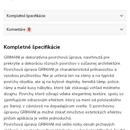
Kompletné špecifikácie
Komentáre
0
Kompletné špecifikácie
GRIMANI je dekoratívna povrchová úprava, navrhnutá pre
prekrytie a dekoráciu rôznych povrchov v súčasnej architektúre.
Povrchová úprava GRIMANI je charakteristická priľnavosťou a
vysokou pružnosťou. Nie je určená len na steny a na typické
povrchy obydlia, ale aj na bytové doplnky, tienidlá lámp, police,
rámy a malé kusy nábytku, ktoré tak získavajú vzhľad módneho
dizajnu. Povrchy, ktoré ožívajú vďaka elegantnej textúre, spolu so
zjemňujúcim odrazovým efektom, ktorý sa mení od pololesklého
po žiarivý, v závislosti na dopadajúcom svetle. S povrchovou
úpravou GRIMANI je možné získať množstvo estetických efektov,
pričom aplikácia je veľmi jednoduchá.
Povrchová úprava GRIMANI má veľmi nízky obsah prchavých