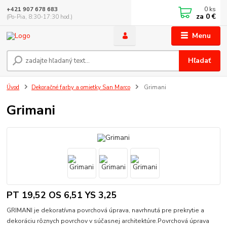
0
ks
+421 907 678 683
za
0 €
(Po-Pia, 8:30-17:30 hod.)
Menu
Hľadať
Úvod
Dekoračné farby a omietky San Marco
Grimani
Grimani
PT 19,52 OS 6,51 YS 3,25
GRIMANI je dekoratívna povrchová úprava, navrhnutá pre prekrytie a
dekoráciu rôznych povrchov v súčasnej architektúre.Povrchová úprava