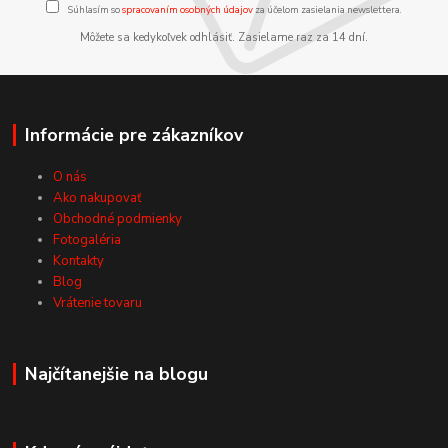
Súhlasím so
spracovaním osobných údajov
za účelom zasielania newslettera.
Môžete sa kedykoľvek odhlásiť. Zasielame raz za 14 dní.
Informácie pre zákazníkov
O nás
Ako nakupovať
Obchodné podmienky
Fotogaléria
Kontakty
Blog
Vrátenie tovaru
Najčítanejšie na blogu