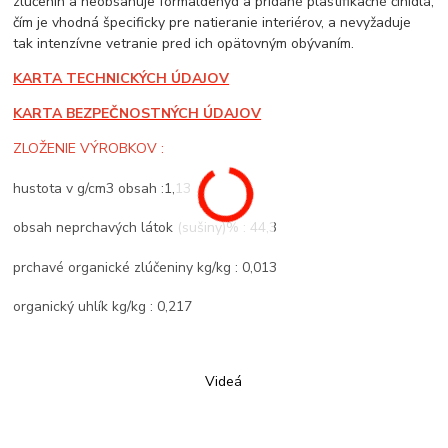
zlúčenín a neobsahuje formaldehyd a pridané plastifikačné činidlá,
čím je vhodná špecificky pre natieranie interiérov, a nevyžaduje
tak intenzívne vetranie pred ich opätovným obývaním.
KARTA TECHNICKÝCH ÚDAJOV
KARTA BEZPEČNOSTNÝCH ÚDAJOV
ZLOŽENIE VÝROBKOV :
hustota v g/cm3 obsah :1,13
obsah neprchavých látok (sušiny)% : 44,3
prchavé organické zlúčeniny kg/kg : 0,013
organický uhlík kg/kg : 0,217
Videá