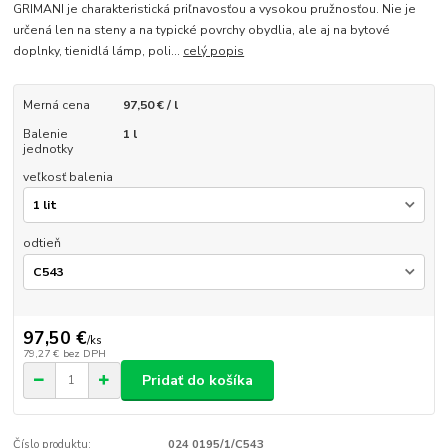
GRIMANI je charakteristická priľnavosťou a vysokou pružnosťou. Nie je
určená len na steny a na typické povrchy obydlia, ale aj na bytové
doplnky, tienidlá lámp, poli...
celý popis
Merná cena
97,50 € / l
Balenie
1 l
jednotky
veľkosť balenia
odtieň
97,50 €
/
ks
79,27 €
bez DPH
Pridať do košíka
Číslo produktu:
024 0195/1/C543