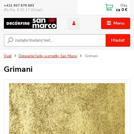
0
ks
+421 907 678 683
za
0 €
(Po-Pia, 8:30-17:30 hod.)
Menu
Hľadať
Úvod
Dekoračné farby a omietky San Marco
Grimani
Grimani