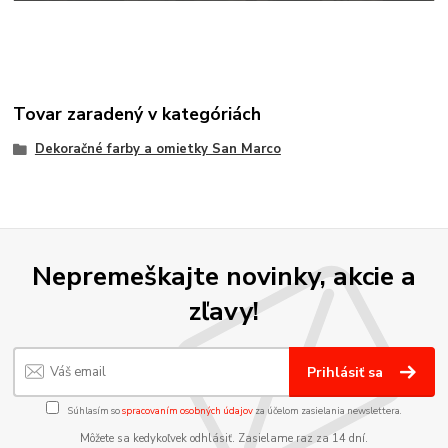
Tovar zaradený v kategóriách
Dekoračné farby a omietky San Marco
Nepremeškajte novinky, akcie a
zľavy!
Prihlásiť sa
Súhlasím so
spracovaním osobných údajov
za účelom zasielania newslettera.
Môžete sa kedykoľvek odhlásiť. Zasielame raz za 14 dní.