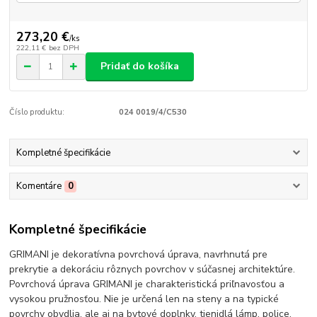
273,20 €
/
ks
222,11 €
bez DPH
Pridať do košíka
Číslo produktu:
024 0019/4/C530
Kompletné špecifikácie
Komentáre
0
Kompletné špecifikácie
GRIMANI je dekoratívna povrchová úprava, navrhnutá pre
prekrytie a dekoráciu rôznych povrchov v súčasnej architektúre.
Povrchová úprava GRIMANI je charakteristická priľnavosťou a
vysokou pružnosťou. Nie je určená len na steny a na typické
povrchy obydlia, ale aj na bytové doplnky, tienidlá lámp, police,