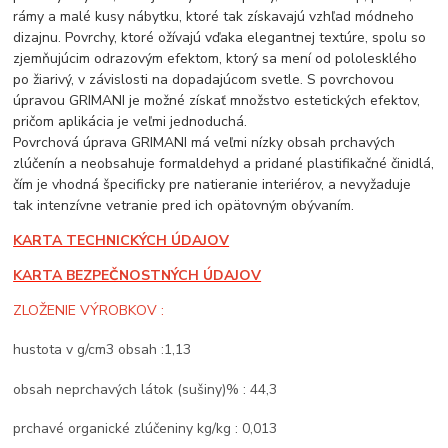
rámy a malé kusy nábytku, ktoré tak získavajú vzhľad módneho
dizajnu. Povrchy, ktoré ožívajú vďaka elegantnej textúre, spolu so
zjemňujúcim odrazovým efektom, ktorý sa mení od pololesklého
po žiarivý, v závislosti na dopadajúcom svetle. S povrchovou
úpravou GRIMANI je možné získať množstvo estetických efektov,
pričom aplikácia je veľmi jednoduchá.
Povrchová úprava GRIMANI má veľmi nízky obsah prchavých
zlúčenín a neobsahuje formaldehyd a pridané plastifikačné činidlá,
čím je vhodná špecificky pre natieranie interiérov, a nevyžaduje
tak intenzívne vetranie pred ich opätovným obývaním.
KARTA TECHNICKÝCH ÚDAJOV
KARTA BEZPEČNOSTNÝCH ÚDAJOV
ZLOŽENIE VÝROBKOV :
hustota v g/cm3 obsah :1,13
obsah neprchavých látok (sušiny)% : 44,3
prchavé organické zlúčeniny kg/kg : 0,013