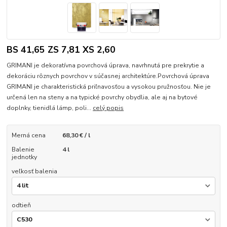
BS 41,65 ZS 7,81 XS 2,60
GRIMANI je dekoratívna povrchová úprava, navrhnutá pre prekrytie a
dekoráciu rôznych povrchov v súčasnej architektúre.Povrchová úprava
GRIMANI je charakteristická priľnavosťou a vysokou pružnosťou. Nie je
určená len na steny a na typické povrchy obydlia, ale aj na bytové
doplnky, tienidlá lámp, poli...
celý popis
Merná cena
68,30 € / l
Balenie
4 l
jednotky
veľkosť balenia
odtieň