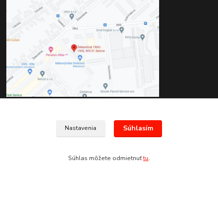
Kontakty
Súhlasím
Nastavenia
+421 907 678 683
Súhlas môžete odmietnuť
tu
.
(Po-Pia, 8:30-17:30 hod.)
info@san-marco.sk