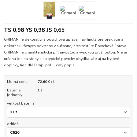
TS 0,98 YS 0,98 JS 0,65
GRIMANI je dekoratívna povrchová úprava, navrhnutá pre prekrytie a
dekoráciu rôznych povrchov v súčasnej architektúre.Povrchová úprava
GRIMANI je charakteristická priľnavosťou a vysokou pružnosťou. Nie je
určená len na steny a na typické povrchy obydlia, ale aj na bytové
doplnky, tienidlá lámp, poli...
celý popis
Merná cena
72,60 € / l
Balenie
1 l
jednotky
veľkosť balenia
odtieň