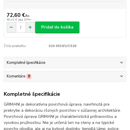
72,60 €
/
ks
59,02 €
bez DPH
Pridať do košíka
Číslo produktu:
024 0019/1/C520
Kompletné špecifikácie
Komentáre
0
Kompletné špecifikácie
GRIMANI je dekoratívna povrchová úprava, navrhnutá pre
prekrytie a dekoráciu rôznych povrchov v súčasnej architektúre.
Povrchová úprava GRIMANI je charakteristická priľnavosťou a
vysokou pružnosťou. Nie je určená len na steny a na typické
povrchy obydlia, ale aj na bytové doplnky, tienidlá lámp, police,