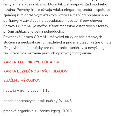
rámy a malé kusy nábytku, ktoré tak získavajú vzhľad módneho
dizajnu. Povrchy, ktoré ožívajú vďaka elegantnej textúre, spolu so
zjemňujúcim odrazovým efektom, ktorý sa mení od pololesklého
po žiarivý, v závislosti na dopadajúcom svetle. S povrchovou
úpravou GRIMANI je možné získať množstvo estetických efektov,
pričom aplikácia je veľmi jednoduchá.
Povrchová úprava GRIMANI má veľmi nízky obsah prchavých
zlúčenín a neobsahuje formaldehyd a pridané plastifikačné činidlá,
čím je vhodná špecificky pre natieranie interiérov, a nevyžaduje
tak intenzívne vetranie pred ich opätovným obývaním.
KARTA TECHNICKÝCH ÚDAJOV
KARTA BEZPEČNOSTNÝCH ÚDAJOV
ZLOŽENIE VÝROBKOV :
hustota v g/cm3 obsah :1,13
obsah neprchavých látok (sušiny)% : 44,3
prchavé organické zlúčeniny kg/kg : 0,013