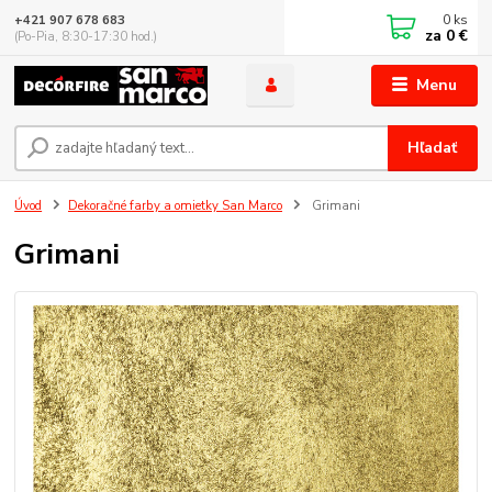
0
ks
+421 907 678 683
za
0 €
(Po-Pia, 8:30-17:30 hod.)
Menu
Hľadať
Úvod
Dekoračné farby a omietky San Marco
Grimani
Grimani