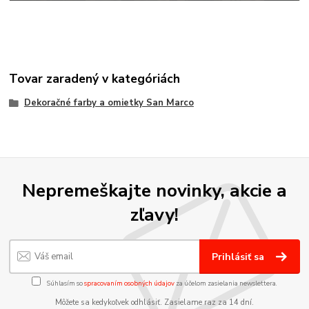
Tovar zaradený v kategóriách
Dekoračné farby a omietky San Marco
Nepremeškajte novinky, akcie a
zľavy!
Prihlásiť sa
Súhlasím so
spracovaním osobných údajov
za účelom zasielania newslettera.
Môžete sa kedykoľvek odhlásiť. Zasielame raz za 14 dní.