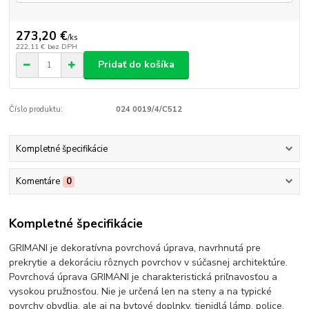
273,20 €
/
ks
222,11 €
bez DPH
Pridať do košíka
Číslo produktu:
024 0019/4/C512
Kompletné špecifikácie
Komentáre
0
Kompletné špecifikácie
GRIMANI je dekoratívna povrchová úprava, navrhnutá pre
prekrytie a dekoráciu rôznych povrchov v súčasnej architektúre.
Povrchová úprava GRIMANI je charakteristická priľnavosťou a
vysokou pružnosťou. Nie je určená len na steny a na typické
povrchy obydlia, ale aj na bytové doplnky, tienidlá lámp, police,