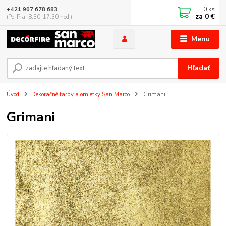
0
ks
+421 907 678 683
za
0 €
(Po-Pia, 8:30-17:30 hod.)
Menu
Hľadať
Úvod
Dekoračné farby a omietky San Marco
Grimani
Grimani