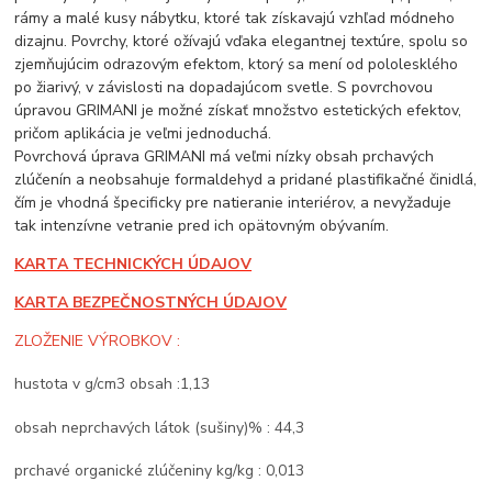
rámy a malé kusy nábytku, ktoré tak získavajú vzhľad módneho
dizajnu. Povrchy, ktoré ožívajú vďaka elegantnej textúre, spolu so
zjemňujúcim odrazovým efektom, ktorý sa mení od pololesklého
po žiarivý, v závislosti na dopadajúcom svetle. S povrchovou
úpravou GRIMANI je možné získať množstvo estetických efektov,
pričom aplikácia je veľmi jednoduchá.
Povrchová úprava GRIMANI má veľmi nízky obsah prchavých
zlúčenín a neobsahuje formaldehyd a pridané plastifikačné činidlá,
čím je vhodná špecificky pre natieranie interiérov, a nevyžaduje
tak intenzívne vetranie pred ich opätovným obývaním.
KARTA TECHNICKÝCH ÚDAJOV
KARTA BEZPEČNOSTNÝCH ÚDAJOV
ZLOŽENIE VÝROBKOV :
hustota v g/cm3 obsah :1,13
obsah neprchavých látok (sušiny)% : 44,3
prchavé organické zlúčeniny kg/kg : 0,013