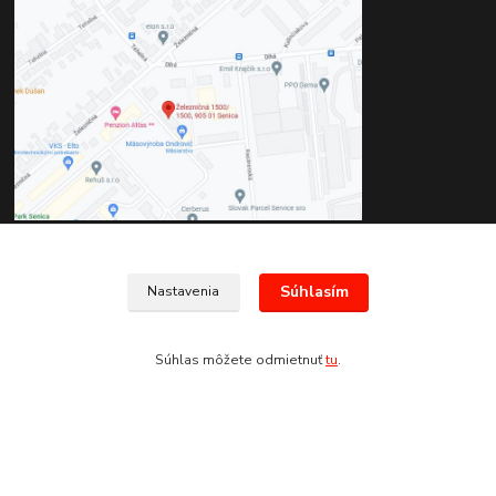
Kontakty
Súhlasím
Nastavenia
+421 907 678 683
Súhlas môžete odmietnuť
tu
.
(Po-Pia, 8:30-17:30 hod.)
info@san-marco.sk