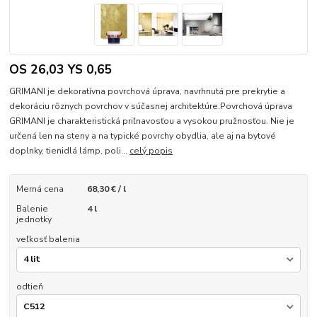
OS 26,03 YS 0,65
GRIMANI je dekoratívna povrchová úprava, navrhnutá pre prekrytie a
dekoráciu rôznych povrchov v súčasnej architektúre.Povrchová úprava
GRIMANI je charakteristická priľnavosťou a vysokou pružnosťou. Nie je
určená len na steny a na typické povrchy obydlia, ale aj na bytové
doplnky, tienidlá lámp, poli...
celý popis
Merná cena
68,30 € / l
Balenie
4 l
jednotky
veľkosť balenia
odtieň