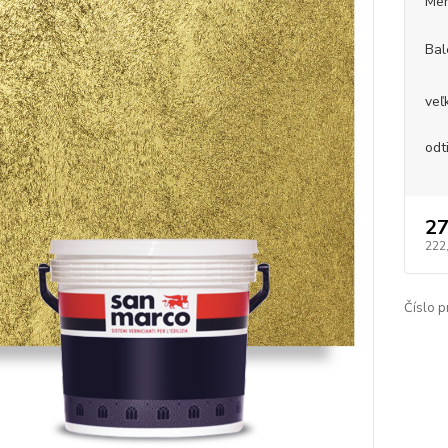
Mer
Bal
veľ
odt
27
222
Číslo p