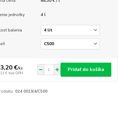
ná cena
68,30 € / l
enie jednotky
4 l
kosť balenia
ieň
3,20 €
/
ks
Pridať do košíka
,11 €
bez DPH
roduktu:
024 0019/4/C500