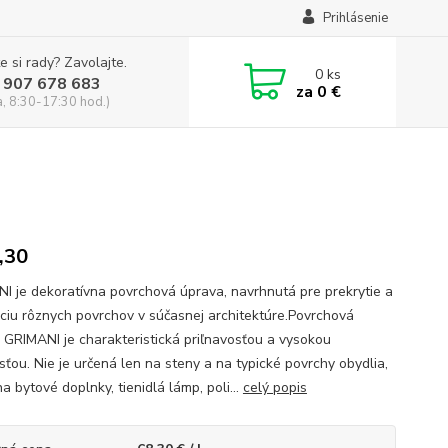
Prihlásenie
e si rady? Zavolajte.
0
ks
 907 678 683
za
0 €
a, 8:30-17:30 hod.)
,30
I je dekoratívna povrchová úprava, navrhnutá pre prekrytie a
ciu rôznych povrchov v súčasnej architektúre.Povrchová
 GRIMANI je charakteristická priľnavosťou a vysokou
sťou. Nie je určená len na steny a na typické povrchy obydlia,
na bytové doplnky, tienidlá lámp, poli...
celý popis