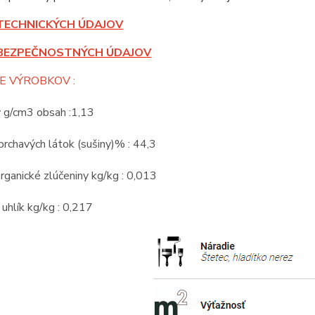
TECHNICKÝCH ÚDAJOV
BEZPEČNOSTNÝCH ÚDAJOV
E VÝROBKOV :
v g/cm3 obsah :1,13
rchavých látok (sušiny)% : 44,3
rganické zlúčeniny kg/kg : 0,013
 uhlík kg/kg : 0,217