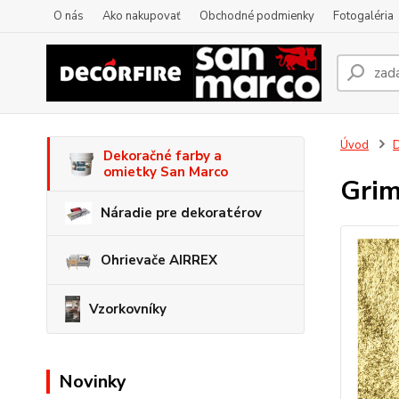
O nás
Ako nakupovať
Obchodné podmienky
Fotogaléria
Úvod
D
Dekoračné farby a
omietky San Marco
Grim
Náradie pre dekoratérov
Ohrievače AIRREX
Vzorkovníky
Novinky