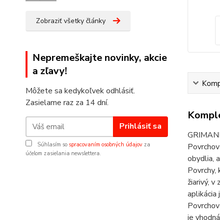
Zobraziť všetky články
Nepremeškajte novinky, akcie
a zľavy!
Kompl
Môžete sa kedykoľvek odhlásiť.
Zasielame raz za 14 dní.
Komple
Prihlásiť sa
GRIMANI j
Súhlasím so
spracovaním osobných údajov
za
Povrchová
účelom zasielania newslettera.
obydlia, 
Povrchy, 
žiarivý, 
aplikácia
Povrchová
je vhodná