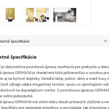
etné špecifikácie
tné špecifikácie
e dekoratívna povrchová úprava, navrhnutá pre prekrytie a dekor
 úprava GRIMANI je charakteristická priľnavosťou a vysokou pruž
ale aj na bytové doplnky, tienidlá lámp, police, rámy a malé kusy
ktoré ožívajú vďaka elegantnej textúre, spolu so zjemňujúcim o
v závislosti na dopadajúcom svetle. S povrchovou úpravou GRIMA
 je veľmi jednoduchá.
 úprava GRIMANI má veľmi nízky obsah prchavých zlúčenín a neob
 špecificky pre natieranie interiérov, a nevyžaduje tak intenzívn