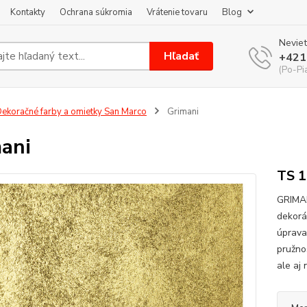
Kontakty
Ochrana súkromia
Vrátenie tovaru
Blog
Neviet
Hľadať
+421
(Po-Pi
ekoračné farby a omietky San Marco
Grimani
ani
TS 1
GRIMAN
dekorá
úprava
pružno
ale aj 