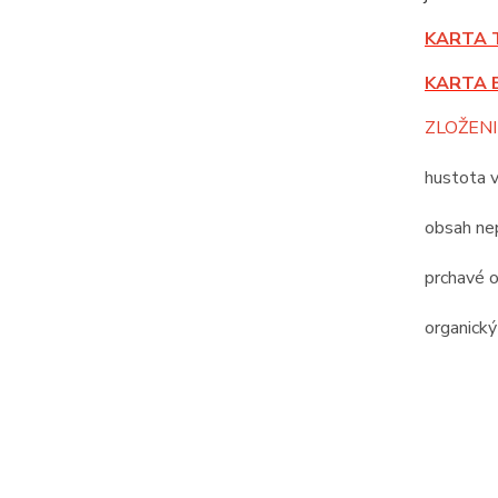
KARTA 
KARTA 
ZLOŽENI
hustota 
obsah nep
prchavé o
organický