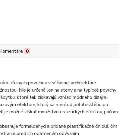
Komentáre
0
áciu rôznych povrchov v súčasnej architektúre.
nosťou. Nie je určená len na steny a na typické povrchy
 nábytku, ktoré tak získavajú vzhľad módneho dizajnu.
drazovým efektom, ktorý sa mení od pololesklého po
NI je možné získať množstvo estetických efektov, pričom
sahuje formaldehyd a pridané plastifikačné činidlá, čím
e vetranie pred ich opätovným obývaním.