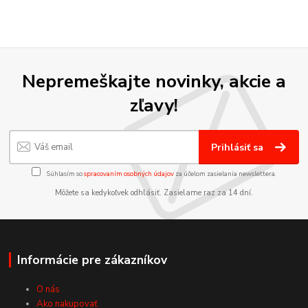
Nepremeškajte novinky, akcie a
zľavy!
Prihlásiť sa
Súhlasím so
spracovaním osobných údajov
za účelom zasielania newslettera.
Môžete sa kedykoľvek odhlásiť. Zasielame raz za 14 dní.
Informácie pre zákazníkov
O nás
Ako nakupovať