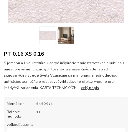
PT 0,16 XS 0,16
S jemnou a živou textúrou, čerpá inšpirácie z mieststretávania kultúr a z
miest pre výmenu vzácnych tovarov, vrenesančných Benátkach,
situovaných v strede Sveta.Vyznačuje sa mimoriadne jednoduchou
aplikáciou aumožňuje realizovať vyhľadávané efekty, vhodné pre
každýštýl zariadenia. KARTA TECHNICKÝCH ...
celý popis
Merná cena
64,60 € / l
Balenie
1 l
jednotky
veľkosť balenia