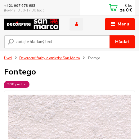
0
ks
+421 907 678 683
za
0 €
(Po-Pia, 8:30-17:30 hod.)
Menu
Hľadať
Úvod
Dekoračné farby a omietky San Marco
Fontego
Fontego
TOP produkt