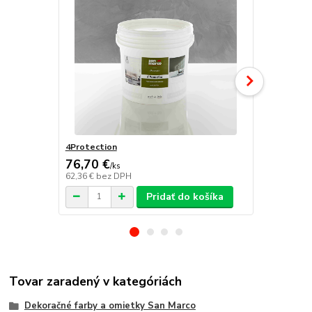
4Protection
Atomo
76,70 €
/
ks
62,36 €
bez DPH
/
ks
Pridať do košíka
Tovar zaradený v kategóriách
Dekoračné farby a omietky San Marco