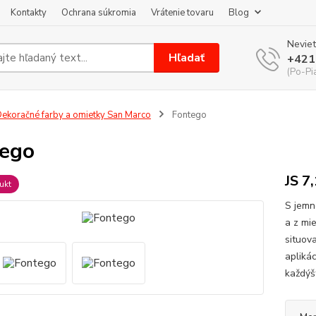
Kontakty
Ochrana súkromia
Vrátenie tovaru
Blog
Neviet
Hľadať
+421
(Po-Pi
ekoračné farby a omietky San Marco
Fontego
ego
JS 7
ukt
S jemno
a z mi
situov
apliká
každýš