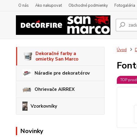
O nás
Ako nakupovať
Obchodné podmienky
Fotogaléria
Úvod
D
Dekoračné farby a
omietky San Marco
Font
Náradie pre dekoratérov
TOP prod
Ohrievače AIRREX
Vzorkovníky
Novinky