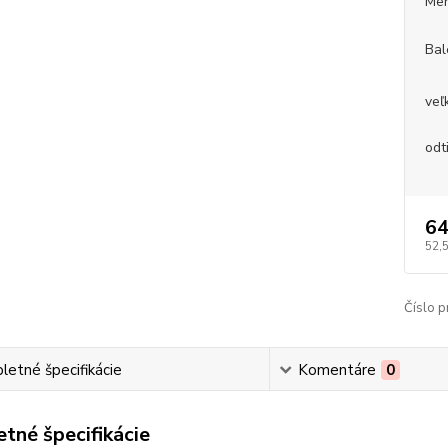
Mer
Bal
veľ
odt
64
52,
Číslo p
etné špecifikácie
Komentáre
0
tné špecifikácie