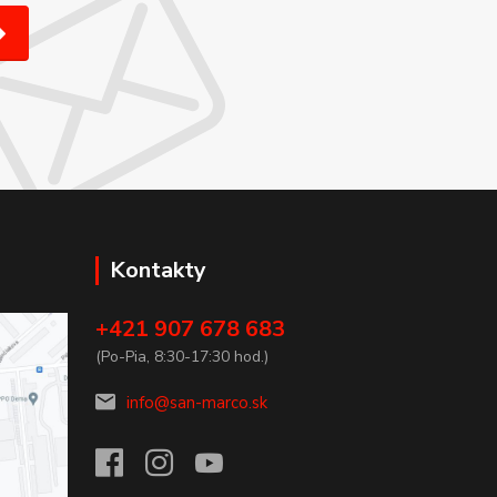
Kontakty
+421 907 678 683
(Po-Pia, 8:30-17:30 hod.)
info@san-marco.sk