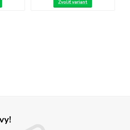
Zvoliť variant
vy!