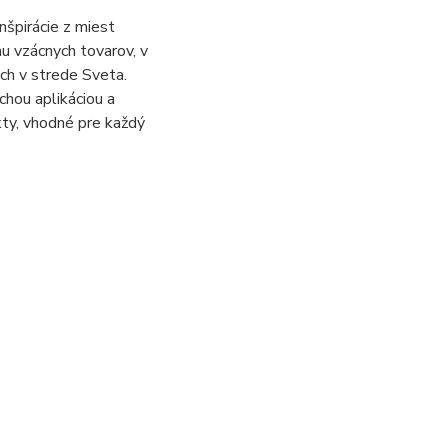
nšpirácie z miest
nu vzácnych tovarov, v
ch v strede Sveta.
hou aplikáciou a
ty, vhodné pre každý