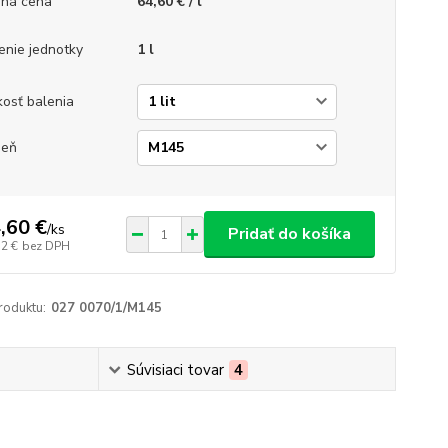
ná cena
64,60 € / l
enie jednotky
1 l
kosť balenia
ieň
,60 €
/
ks
Pridať do košíka
52 €
bez DPH
roduktu:
027 0070/1/M145
Súvisiaci tovar
4