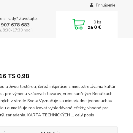
Prihlásenie
e si rady? Zavolajte.
0
ks
 907 678 683
za
0 €
a, 8:30-17:30 hod.)
,16 TS 0,98
u a živou textúrou, čerpá inšpirácie z mieststretávania kultúr
est pre výmenu vzácnych tovarov, vrenesančných Benátkach,
aných v strede Sveta.Vyznačuje sa mimoriadne jednoduchou
ciou aumožňuje realizovať vyhľadávané efekty, vhodné pre
týl zariadenia. KARTA TECHNICKÝCH ...
celý popis