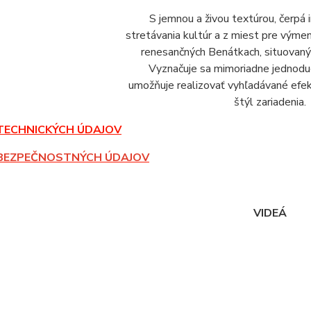
S jemnou a živou textúrou, čerpá i
stretávania kultúr a z miest pre výme
renesančných Benátkach, situovaný
Vyznačuje sa mimoriadne jednoduc
umožňuje realizovať vyhľadávané efek
štýl zariadenia.
TECHNICKÝCH ÚDAJOV
BEZPEČNOSTNÝCH ÚDAJOV
VIDEÁ