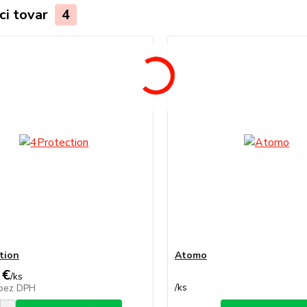
ci tovar
4
tion
Atomo
 €
/
ks
/
ks
bez DPH