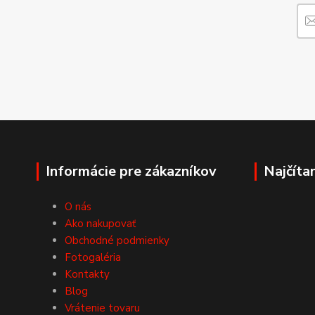
Informácie pre zákazníkov
Najčíta
O nás
Ako nakupovať
Obchodné podmienky
Fotogaléria
Kontakty
Blog
Vrátenie tovaru