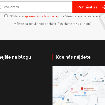
Prihlásiť sa
Súhlasím so
spracovaním osobných údajov
za účelom zasielania newslettera.
Môžete sa kedykoľvek odhlásiť. Zasielame raz za 14 dní.
nejšie na blogu
Kde nás nájdete