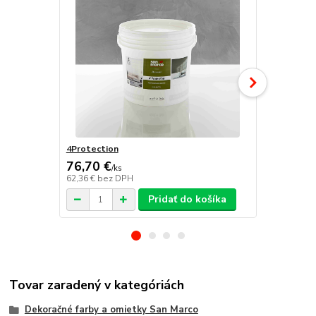
4Protection
Atomo
76,70 €
/
ks
62,36 €
bez DPH
/
ks
Pridať do košíka
Tovar zaradený v kategóriách
Dekoračné farby a omietky San Marco