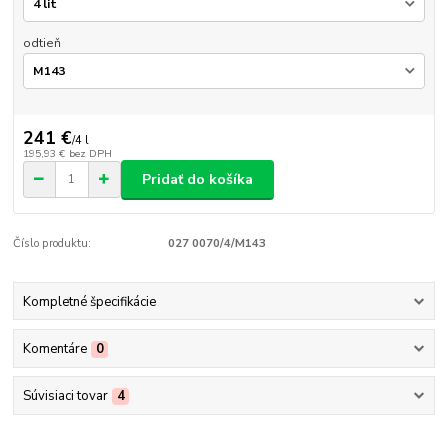
odtieň
241 €
/
4 l
195,93 €
bez DPH
Pridať do košíka
Číslo produktu:
027 0070/4/M143
Kompletné špecifikácie
Komentáre
0
Súvisiaci tovar
4