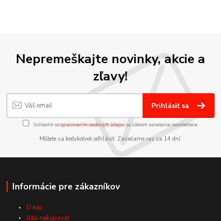
Nepremeškajte novinky, akcie a
zľavy!
Prihlásiť sa
Súhlasím so
spracovaním osobných údajov
za účelom zasielania newslettera.
Môžete sa kedykoľvek odhlásiť. Zasielame raz za 14 dní.
Informácie pre zákazníkov
O nás
Ako nakupovať