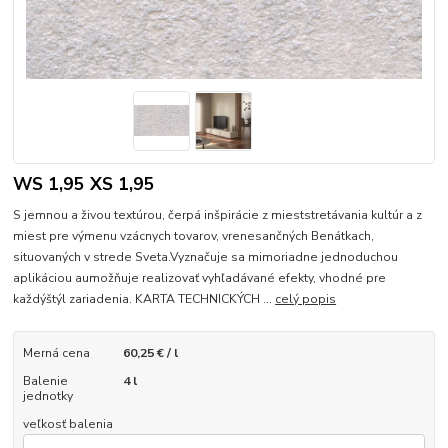
WS 1,95 XS 1,95
S jemnou a živou textúrou, čerpá inšpirácie z mieststretávania kultúr a z
miest pre výmenu vzácnych tovarov, vrenesančných Benátkach,
situovaných v strede Sveta.Vyznačuje sa mimoriadne jednoduchou
aplikáciou aumožňuje realizovať vyhľadávané efekty, vhodné pre
každýštýl zariadenia. KARTA TECHNICKÝCH ...
celý popis
Merná cena
60,25 € / l
Balenie
4 l
jednotky
veľkosť balenia