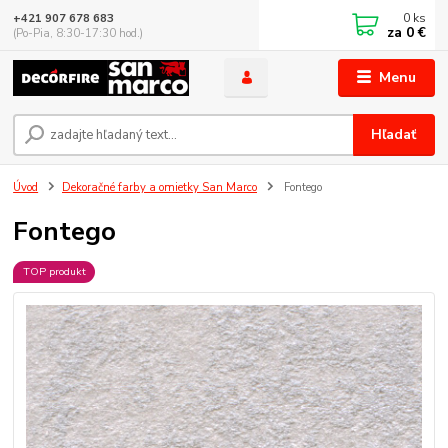
0
ks
+421 907 678 683
za
0 €
(Po-Pia, 8:30-17:30 hod.)
Menu
Hľadať
Úvod
Dekoračné farby a omietky San Marco
Fontego
Fontego
TOP produkt