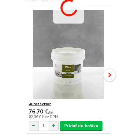
4Protection
Atomo
76,70 €
/
ks
62,36 €
bez DPH
/
ks
Pridať do košíka