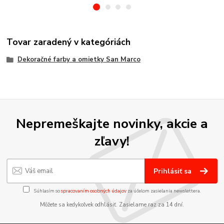
Tovar zaradený v kategóriách
Dekoračné farby a omietky San Marco
Nepremeškajte novinky, akcie a
zľavy!
Prihlásiť sa
Súhlasím so
spracovaním osobných údajov
za účelom zasielania newslettera.
Môžete sa kedykoľvek odhlásiť. Zasielame raz za 14 dní.