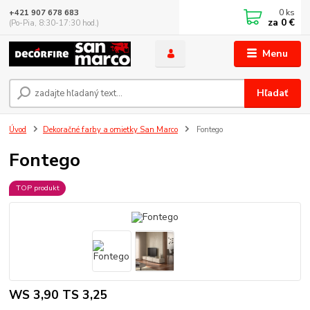
0
ks
+421 907 678 683
za
0 €
(Po-Pia, 8:30-17:30 hod.)
Menu
Hľadať
Úvod
Dekoračné farby a omietky San Marco
Fontego
Fontego
TOP produkt
WS 3,90 TS 3,25