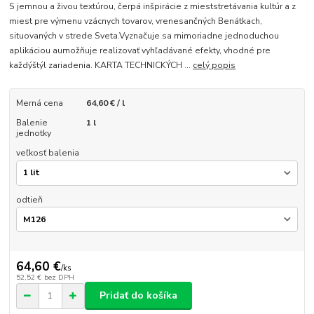
S jemnou a živou textúrou, čerpá inšpirácie z mieststretávania kultúr a z
miest pre výmenu vzácnych tovarov, vrenesančných Benátkach,
situovaných v strede Sveta.Vyznačuje sa mimoriadne jednoduchou
aplikáciou aumožňuje realizovať vyhľadávané efekty, vhodné pre
každýštýl zariadenia. KARTA TECHNICKÝCH ...
celý popis
Merná cena
64,60 € / l
Balenie
1 l
jednotky
veľkosť balenia
odtieň
64,60 €
/
ks
52,52 €
bez DPH
Pridať do košíka