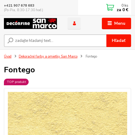
0
ks
+421 907 678 683
za
0 €
(Po-Pia, 8:30-17:30 hod.)
Menu
Hľadať
Úvod
Dekoračné farby a omietky San Marco
Fontego
Fontego
TOP produkt