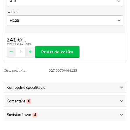
odtieň
241 €
/
4 l
195,93 €
bez DPH
Pridať do košíka
Číslo produktu:
027 0070/4/M123
Kompletné špecifikácie
Komentáre
0
Súvisiaci tovar
4