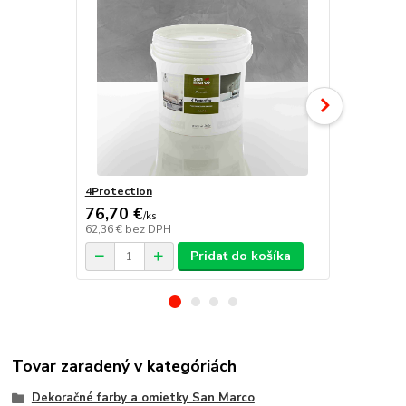
4Protection
Atomo
76,70 €
/
ks
62,36 €
bez DPH
/
ks
Pridať do košíka
Tovar zaradený v kategóriách
Dekoračné farby a omietky San Marco