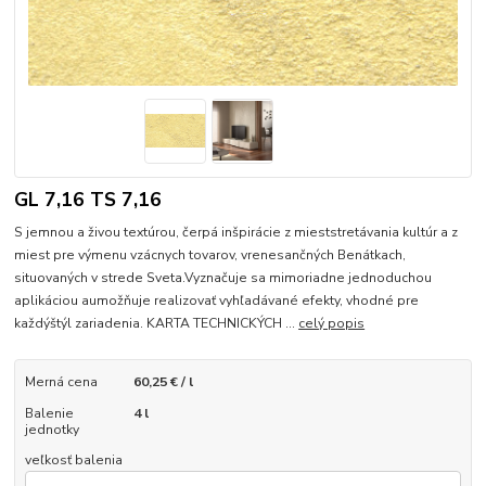
GL 7,16 TS 7,16
S jemnou a živou textúrou, čerpá inšpirácie z mieststretávania kultúr a z
miest pre výmenu vzácnych tovarov, vrenesančných Benátkach,
situovaných v strede Sveta.Vyznačuje sa mimoriadne jednoduchou
aplikáciou aumožňuje realizovať vyhľadávané efekty, vhodné pre
každýštýl zariadenia. KARTA TECHNICKÝCH ...
celý popis
Merná cena
60,25 € / l
Balenie
4 l
jednotky
veľkosť balenia