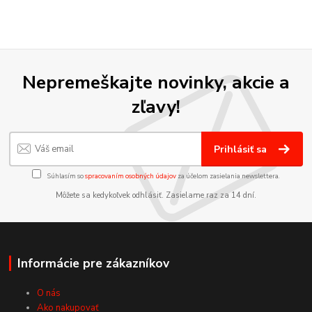
Nepremeškajte novinky, akcie a
zľavy!
Prihlásiť sa
Súhlasím so
spracovaním osobných údajov
za účelom zasielania newslettera.
Môžete sa kedykoľvek odhlásiť. Zasielame raz za 14 dní.
Informácie pre zákazníkov
O nás
Ako nakupovať