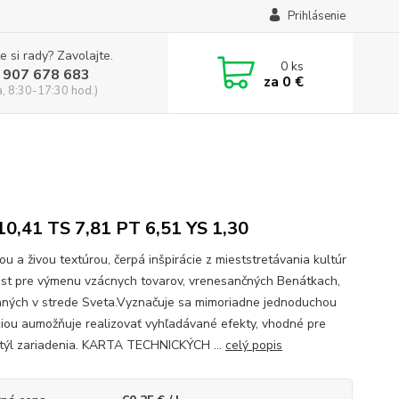
Prihlásenie
e si rady? Zavolajte.
0
ks
 907 678 683
za
0 €
a, 8:30-17:30 hod.)
0,41 TS 7,81 PT 6,51 YS 1,30
u a živou textúrou, čerpá inšpirácie z mieststretávania kultúr
est pre výmenu vzácnych tovarov, vrenesančných Benátkach,
aných v strede Sveta.Vyznačuje sa mimoriadne jednoduchou
ciou aumožňuje realizovať vyhľadávané efekty, vhodné pre
týl zariadenia. KARTA TECHNICKÝCH ...
celý popis