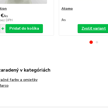
tion
Atomo
 €
/
ks
/
ks
bez DPH
Pridať do košíka
Zvoliť variant
zaradený v kategóriách
ačné farby a omietky
Marco