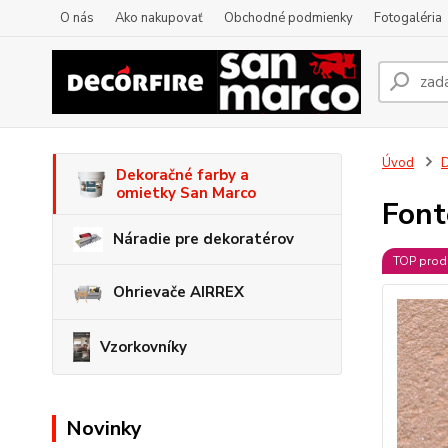
O nás
Ako nakupovať
Obchodné podmienky
Fotogaléria
Úvod
D
Dekoračné farby a
omietky San Marco
Font
Náradie pre dekoratérov
TOP prod
Ohrievače AIRREX
Vzorkovníky
Novinky