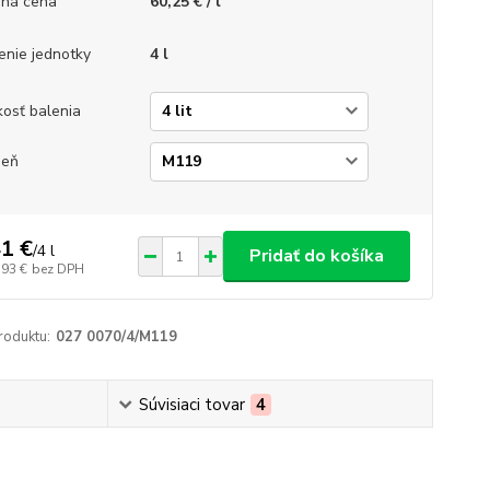
ná cena
60,25 € / l
enie jednotky
4 l
kosť balenia
ieň
1 €
/
4 l
Pridať do košíka
,93 €
bez DPH
roduktu:
027 0070/4/M119
Súvisiaci tovar
4