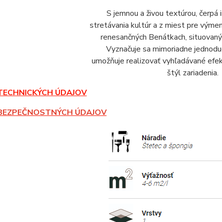
S jemnou a živou textúrou, čerpá i
stretávania kultúr a z miest pre výme
renesančných Benátkach, situovaný
Vyznačuje sa mimoriadne jednoduc
umožňuje realizovať vyhľadávané efek
štýl zariadenia.
TECHNICKÝCH ÚDAJOV
BEZPEČNOSTNÝCH ÚDAJOV