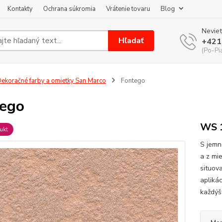
Kontakty
Ochrana súkromia
Vrátenie tovaru
Blog
Neviet
Hľadať
+421
(Po-Pi
ekoračné farby a omietky San Marco
Fontego
ego
WS 1
ukt
S jemno
a z mi
situov
apliká
každýš