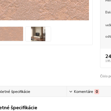
Mer
Bal
veľ
odt
24
195
Číslo p
etné špecifikácie
Komentáre
0
tné špecifikácie