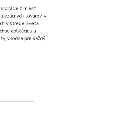
nšpirácie z miest
nu vzácnych tovarov, v
ch v strede Sveta.
hou aplikáciou a
ty, vhodné pre každý