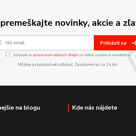
premeškajte novinky, akcie a zľa
Prihlásiť sa
Súhlasím so
spracovaním osobných údajov
za účelom zasielania newslettera.
Môžete sa kedykoľvek odhlásiť. Zasielame raz za 14 dní.
nejšie na blogu
Kde nás nájdete